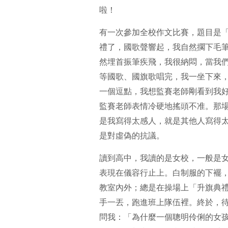
啦！
有一次參加全校作文比賽，題目是
禮了，國歌聲響起，我自然擱下毛
然埋首振筆疾飛，我很納悶，當我
等國歌、國旗歌唱完，我一坐下來
一個逗點，我想監賽老師剛看到我
監賽老師表情冷硬地搖頭不准。那
是我寫得太感人，就是其他人寫得
是對虛偽的抗議。
讀到高中，我讀的是女校，一般是
表現在儀容行止上。白制服的下襬
教室內外；總是在操場上「升旗典
手一丟，跑進班上隊伍裡。終於，
問我：「為什麼一個聰明伶俐的女