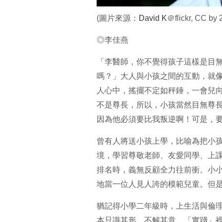
(圖片來源：
David K
＠flickr, CC by 
◎李佳燕
「李醫師，你不覺得孩子這樣是目
嗎？」大人與小孩之間的互動，就
人心中，搖擺不定如秤錘，一會兒
不是尊長，所以，小孩當然目無尊
因為他必須要比我叛逆啊！可是，
曾有人將送小孩上學，比喻為把小
境，學習尊敬老師、友愛同學、上
排名時，義無反顧全力往前衝。小
地當一位人見人誇的模範兒童。但
猶記得小學二年級時，上生活與倫
本只識其形、不解其意。「實踐」