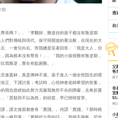
談
2.0)
透
自
無尊長嗎？」、「李醫師，難道你的孩子都沒有叛逆期
像人們對傳統與現代、保守與開放的看法般，在現在的大
向左、一會兒向右。而我總是笑著回答：「我是大人，但
長，因為根本沒有尊長！」、「我的小孩很難有叛逆期，
要比我叛逆，實在有點困難。」
父
爸
孩丟進叢林，真是傳神不過。孩子進入一個全然陌生的環
親
課坐正、下課討喜；考試時，心領神會老師希望的答案，
非
小的我也曾經如此努力克服我無所不在的障礙，去角折翼
宜
$3
是，「質疑與不以為然」的幼苗，早已悄悄冒芽。
揪
理課，課文後面都會有「實踐」。何謂「實踐」？那時根
小
裡有一條寫著：「要聽從父母的話」，我很不服氣，可也