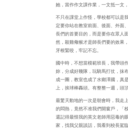
她，當作作文課作業，一文抵一文
不只在課堂上作怪，學校都可以是
定要你站在教室前面、後面、外面
長們的首要目的，而是要你在眾人
然，殺雞儆猴才是師長們要的效果
牙根緊咬，牢記不忘。
國中時，不想當模範班長，我帶頭
妳，分成好幾隊，玩騎馬打仗，抹
成一團，教室也成了水鄉澤國，真
上，挨球棒轟頭。有整整一週，頭
最驚天動地的一次是朝會時，我走
的悶熱，竟然不准我們開窗戶，「
還記得最恨我的英文老師用惡毒的
家，找我父親談話，我看到校長駕