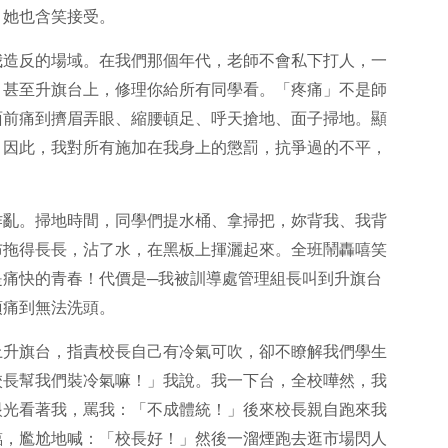
，她也含笑接受。
我造反的場域。在我們那個年代，老師不會私下打人，一
、甚至升旗台上，修理你給所有同學看。「疼痛」不是師
面前痛到擠眉弄眼、縮腰頓足、呼天搶地、面子掃地。顯
，因此，我對所有施加在我身上的懲罰，抗爭過的不平，
作亂。掃地時間，同學們提水桶、拿掃把，妳背我、我背
布拖得長長，沾了水，在黑板上揮灑起來。全班鬧轟嘻笑
是痛快的青春！代價是─我被訓導處管理組長叫到升旗台
頂痛到無法洗頭。
上升旗台，指責校長自己有冷氣可吹，卻不瞭解我們學生
校長幫我們裝冷氣嘛！」我說。我一下台，全校嘩然，我
眼光看著我，罵我：「不成體統！」後來校長親自跑來我
臨，尷尬地喊：「校長好！」然後一溜煙跑去逛市場閃人