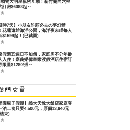
和動物大明星親密互動！新竹關西六福
代訂房$6088起～
訂房
限時7天】小朋友許願必去の夢幻體
！花蓮遠雄海洋公園，海洋夜未眠每人
低$1599起！(已截團)
訂房
暑假週五週日不加價，家庭房不分年齡
人入住！嘉義樂億皇家渡假酒店住宿訂
券限量$1280/張～
訂房
樂園親子假期】義大天悅大飯店家庭客
一泊二食只要4,500元，原價13,640元
結束)
訂房