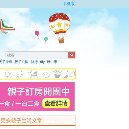
手機版
親子旅遊
親子公園
健行
diy
玩中學