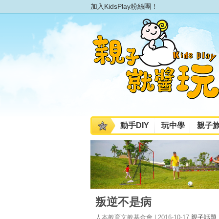
加入KidsPlay粉絲團！
動手DIY
玩中學
親子
叛逆不是病
人本教育文教基金會 | 2016-10-17
親子話題