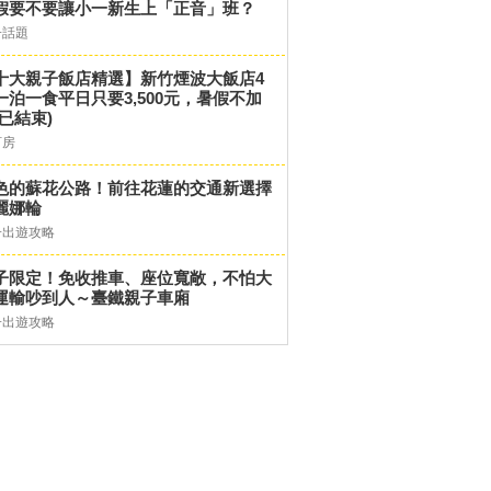
假要不要讓小一新生上「正音」班？
子話題
十大親子飯店精選】新竹煙波大飯店4
一泊一食平日只要3,500元，暑假不加
(已結束)
訂房
色的蘇花公路！前往花蓮的交通新選擇
麗娜輪
子出遊攻略
子限定！免收推車、座位寬敞，不怕大
運輸吵到人～臺鐵親子車廂
子出遊攻略