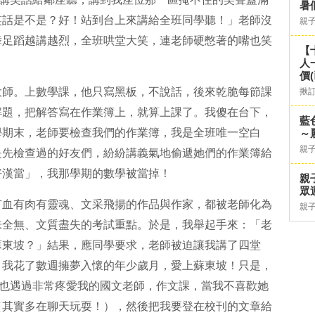
暑
笑話是不是？好！站到台上來講給全班同學聽！」老師沒
親
舞足蹈越講越烈，全班哄堂大笑，連老師硬憋著的嘴也笑
【
人
價
大師。上數學課，他只寫黑板，不說話，後來乾脆每節課
揪
解題，把解答寫在作業簿上，就算上課了。我傻在台下，
藍
學期末，老師要檢查我們的作業簿，我是全班唯一空白
～
親
是先檢查過的好友們，紛紛講義氣地偷遞她們的作業簿給
好漢當」，我那學期的數學被當掉！
親
眾
有血有肉有靈魂、文采飛揚的作品與作家，都被老師化為
親
味全無、文質盡失的考試重點。於是，我舉起手來：「老
蘇東坡？」結果，應同學要求，老師被迫讓我講了四堂
，我花了數週擁夢入懷的年少歲月，愛上蘇東坡！只是，
我也遇過非常疼愛我的國文老師，作文課，當我不喜歡她
（其實多在聊天玩耍！），然後把我要登在校刊的文章給