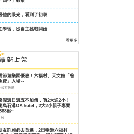
「四不」教案
過他的眼光，看到了初衷
主學習，從自主挑戰開始
看更多
親節遊樂園優惠！六福村、天文館「爸
免費」入場～
子出遊攻略
暑假週日週五不加價，買2大送2小！
蘭烏石港OA hotel，2大2小親子專案
,888起~
訂房
朋友許願必去首選，2日暢遊六福村