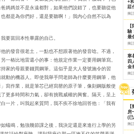
+
莊
爸爸媽媽並不是永遠都對，如果他們說錯了，也要聽從他
揪
，也都是為你們好，還是要聽啊！」我內心自然不以為
【
驗
最
，我要當回本性畢露的自己。
揪
得他的發音很老土，一點也不想跟著他的發音唸。不過，
寒
了另一樁比地雷還小的事：他規定作業一定要用鋼筆寫。
四
金
省持家的母親要錢買鋼筆。這似乎是大人發號施令的習
揪
鈕就動的機器人。即使我舉手問老師為什麼要用鋼筆，他
筆」寫作業，就是筆芯已經寫罄的原子筆，像刻鋼版般使
花了更多時間和力氣，卻有挑戰威權的興奮。隔天，呈上
空白一片，叫我起來質問，我不疾不徐地回答他：「我有
【
房
(已
揪
渺如蟻鳴，勉強幾節課之後，我決定還是來進行上學的另
始講笑話給鄰座聽，講到我座位那一區掩不住的笑聲蓋滿