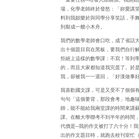
場，化學老師終於發怒：「妳愛講
料到我頗樂於與同學分享笑話，手
到裂成一艘小木舟。
我們的數學老師會口吃，成了省話
出十個題目寫在黑板，要我們自行
拒絕上這樣的數學課：不寫！等到
的，而且大家都知道我完蛋了。於
我，卻被我一一退回，「好漢做事
我喜歡國文課，可是又受不了個個
句句「這個要背，那段會考」地趣
師，能不能給我兩堂課的時間來講
課。在離大學聯考不到半年的時間
代價是─我的作文被打了六十分！
出的作文題目時，就跑去校刊室忙