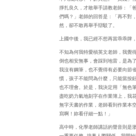
掙扎良久，才敢舉手請教老師：「
們嗎？」老師的回答是：「再不對
然，卻不敢再舉手辯駁了。
上國中後，我已經不想再當乖乖牌
不知為何我特愛槓英文老師，我覺
倒也相安無事，會踩到地雷，是為
我沒有鋼筆，也不覺得有必要向節
慣，孩子不能問為什麼，只能當按
也不理會。於是，我決定用「無色
盡吃奶力氣地刻字在作業簿上，我
無字天書的作業，老師看到作業本
寫啊！妳看仔細一點！」
高中時，化學老師講話的聲音則是
一重要任務─培養人際關係。我開