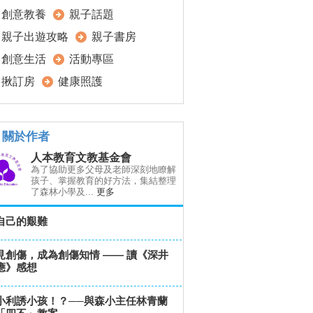
創意教養
親子話題
親子出遊攻略
親子書房
創意生活
活動專區
揪訂房
健康照護
關於作者
人本教育文教基金會
為了協助更多父母及老師深刻地瞭解
孩子、掌握教育的好方法，集結整理
了森林小學及...
更多
自己的艱難
見創傷，成為創傷知情 —— 讀《深井
應》感想
小利誘小孩！？──與森小主任林青蘭