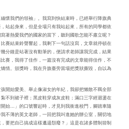
「緬懷我們的領袖」。我寫到快結束時，已經舉行降旗典
筆，站起身來，但是全場只有我站起來，所有的同學都依
們寫著熱愛我們的國家的當下，聽到國歌怎能不肅立呢？
，比賽結束鈴聲響起，我剩下一句話沒寫，文章就停頓在
好幾分鐘是站著沒有動筆的，便請求老師讓我完成，結果
場比賽，我得了佳作，一篇沒有完成的文章能得佳作，不
太矯情。頒獎時，我在升旗臺旁當場把獎狀撕毀，自以為
女孩開始愛美、舉止像淑女的年紀，我卻把懶散不羈全部
，紮不到裙子裡；黑皮鞋穿成灰皮鞋；滿口三字經迴盪在
禮開始…」的口號響起時，才見到我衝進校門，腳踏車隨
待我不薄的英文老師，一回把我叫進她的辦公室，關切地
孩，要把自己搞成這樣邋遢頹廢？」這是在諸多體制箝制