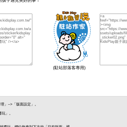
陪孩子遇見美好的事！
(駐站部落客專用)
理」-->「版面設定」。
就醬玩」。
。
y親子就醬玩」欄位拖曳到下方的「目前版面」裡。