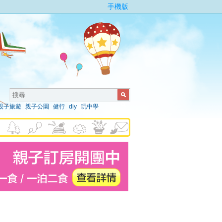
手機版
親子旅遊
親子公園
健行
diy
玩中學