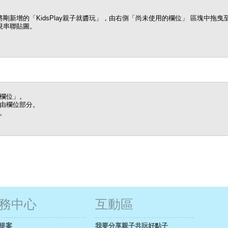
剛新增的「KidsPlay親子就醬玩」，由右側「尚未使用的欄位」 區塊中拖曳
現串聯貼圖。
欄位」。
由欄位部分。
。
務中心
互動區
提案
我要分享親子共玩好點子