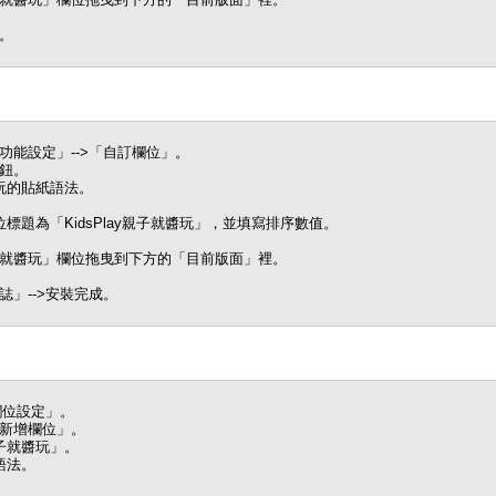
。
能設定」-->「自訂欄位」。
鈕。
醬玩的貼紙語法。
題為「KidsPlay親子就醬玩」，並填寫排序數值。
y親子就醬玩」欄位拖曳到下方的「目前版面」裡。
」-->安裝完成。
欄位設定」。
新增欄位」。
親子就醬玩」。
語法。