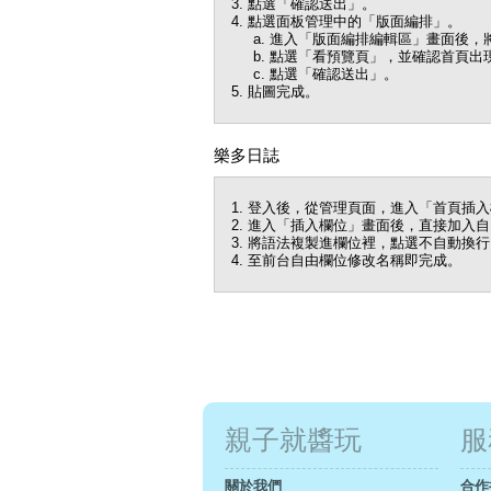
點選「確認送出」。
點選面板管理中的「版面編排」。
進入「版面編排編輯區」畫面後，將
點選「看預覽頁」，並確認首頁出
點選「確認送出」。
貼圖完成。
樂多日誌
登入後，從管理頁面，進入「首頁插入
進入「插入欄位」畫面後，直接加入自
將語法複製進欄位裡，點選不自動換行
至前台自由欄位修改名稱即完成。
親子就醬玩
服
關於我們
合作