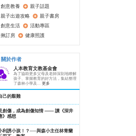
創意教養
親子話題
親子出遊攻略
親子書房
創意生活
活動專區
揪訂房
健康照護
關於作者
人本教育文教基金會
為了協助更多父母及老師深刻地瞭解
孩子、掌握教育的好方法，集結整理
了森林小學及...
更多
自己的艱難
見創傷，成為創傷知情 —— 讀《深井
應》感想
小利誘小孩！？──與森小主任林青蘭