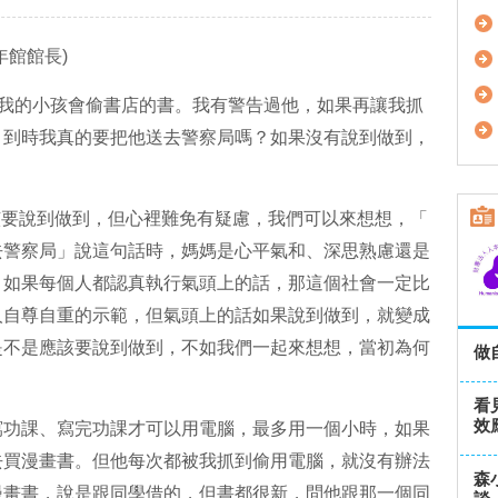
年館館長
)
我的小孩會偷書店的書。我有警告過他，如果再讓我抓
，到時我真的要把他送去警察局嗎？如果沒有說到做到，
要說到做到，但心裡難免有疑慮，我們可以來想想，「
去警察局」說這句話時，媽媽是心平氣和、深思熟慮還是
。如果每個人都認真執行氣頭上的話，那這個社會一定比
人自尊自重的示範，但氣頭上的話如果說到做到，就變成
是不是應該要說到做到，不如我們一起來想想，當初為何
做
看
效
寫功課、寫完功課才可以用電腦，最多用一個小時，如果
去買漫畫書。但他每次都被我抓到偷用電腦，就沒有辦法
森
漫畫書，說是跟同學借的，但書都很新，問他跟那一個同