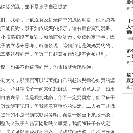
暑
媽媽提的議，並不是孩子自己提的。
親
反對。我猜，小孩沒有反對最簡單的原因就是，他不認為
【
人
然不能反對，那不如依媽媽的指示，還有機會買到漫畫。
價
，小孩當初沒有反對，就應該要認命，要依約定行事，因
揪
孩子的立場來思考，就會發現，這個約定是媽媽要約的，
藍
認真要執行約定，但孩子只想著如何犯規不會被抓到。
～
親
什麼，如果不做這個約定，他電腦就會玩整晚。
親
時間太久，那我們可以試著把自己的想法與擔心如實的講
眾
親
想法，並且請孩子一起幫忙想辦法。一起的意思是，如果
明白的表示，這是我的建議，你不一定要同意；如果孩子
，雖然我不認同，但我願意尊重你的決定。二人有了共識
要進行的不是懲罰或取消獎勵，而是一起坐下來談一談，
調整嗎？孩子有需要協助嗎？畢竟，我們和孩子有約定
行，孩子可以養成好的行為，形成好的價值，而不是等著