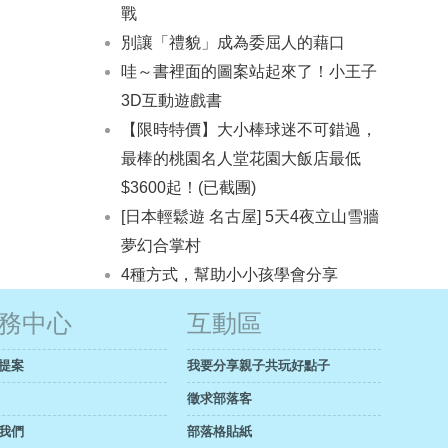
戰
別讓「禮貌」成為委屈人的藉口
哇～書裡面的圖案站起來了！小王子
3D互動遊戲書
【限時特價】大小棒球迷不可錯過，
最棒的桃園名人堂花園大飯店最低
$3600起！(已截團)
[日本輕鬆遊 名古屋] 5天4夜立山雪牆
夢幻合掌村
4種方式，幫助小小孩學會分享
務中心
互動區
提案
我要分享親子共玩好點子
徵求部落客
我們
部落格貼紙