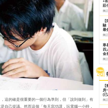
+
莊
揪
【
驗
最
揪
寒
四
金
揪
【
房
(已
」，這的確是很重要的一個行為準則，但「說到做到」有
揪
就是自己提議。然而這個「每天寫功課，玩電腦一小時，