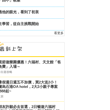
「四不」教案
過他的眼光，看到了初衷
主學習，從自主挑戰開始
看更多
親節遊樂園優惠！六福村、天文館「爸
免費」入場～
子出遊攻略
暑假週日週五不加價，買2大送2小！
蘭烏石港OA hotel，2大2小親子專案
,888起~
訂房
朋友許願必去首選，2日暢遊六福村