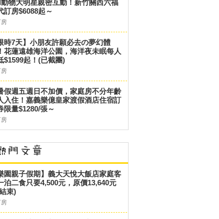
和動物大明星親密互動！新竹關西六福
代訂房$6088起～
訂房
限時7天】小朋友許願必去の夢幻體
！花蓮遠雄海洋公園，海洋夜未眠每人
低$1599起！(已截團)
訂房
暑假週五週日不加價，家庭房不分年齡
人入住！嘉義樂億皇家渡假酒店住宿訂
券限量$1280/張～
訂房
樂園親子假期】義大天悅大飯店家庭客
一泊二食只要4,500元，原價13,640元
結束)
訂房