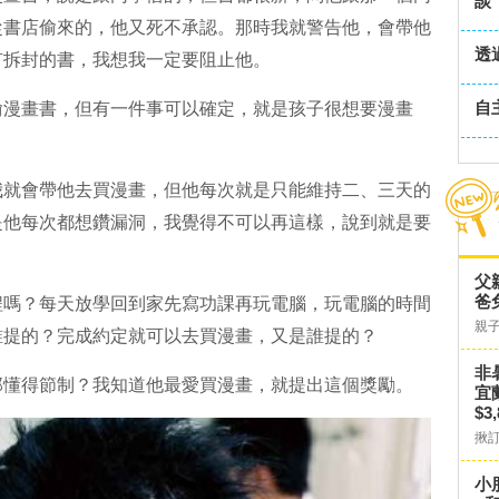
談
從書店偷來的，他又死不承認。那時我就警告他，會帶他
透
有拆封的書，我想我一定要阻止他。
自
偷漫畫書，但有一件事可以確定，就是孩子很想要漫畫
我就會帶他去買漫畫，但他每次就是只能維持二、三天的
是他每次都想鑽漏洞，我覺得不可以再這樣，說到就是要
父
爸
程嗎？每天放學回到家先寫功課再玩電腦，玩電腦的時間
親
誰提的？完成約定就可以去買漫畫，又是誰提的？
非
那懂得節制？我知道他最愛買漫畫，就提出這個獎勵。
宜
$3
揪
小