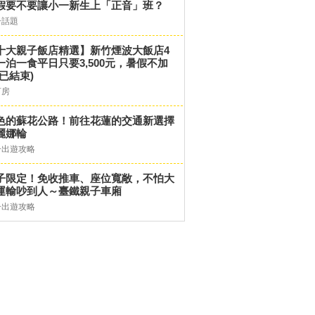
假要不要讓小一新生上「正音」班？
子話題
十大親子飯店精選】新竹煙波大飯店4
一泊一食平日只要3,500元，暑假不加
(已結束)
訂房
色的蘇花公路！前往花蓮的交通新選擇
麗娜輪
子出遊攻略
子限定！免收推車、座位寬敞，不怕大
運輸吵到人～臺鐵親子車廂
子出遊攻略