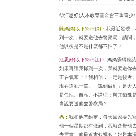
◎江思妤
(
人本教育基金會三重青少
陳媽媽
(
以下簡稱媽
)
：
我最近發現，
到一次，就要送他去警察局，請問
他以後是不是什麼都不怕了？
江思妤
(
以下簡稱江
)
：
媽媽覺得應該
如果再讓我抓到一次，我就要送你
正在氣頭上？我相信，一定是後者
現在還亂十倍。「說到做到」是大
是任性、自私、不講理；與其猶豫
會說要送他去警察局？
媽：
我和他有約定，每天回家要先
他一個星期都有做到，我就會帶他
去買書。他最近書包裡多了好幾本