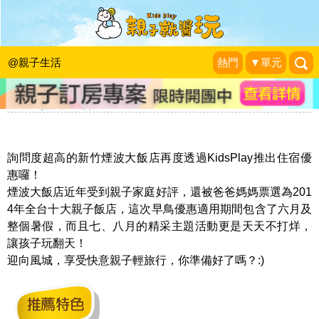
【十大親子飯店精選】新竹煙波大飯店
4人一泊一食平日只要3,500元，暑假不
@親子生活
熱門
▼單元
加價(已結束)
KidsPlay活動企劃
|
2015-05-28
詢問度超高的新竹煙波大飯店再度透過KidsPlay推出住宿優
惠囉！
煙波大飯店近年受到親子家庭好評，還被爸爸媽媽票選為201
4年全台十大親子飯店，這次早鳥優惠適用期間包含了六月及
整個暑假，而且七、八月的精采主題活動更是天天不打烊，
讓孩子玩翻天！
迎向風城，享受快意親子輕旅行，你準備好了嗎？:)