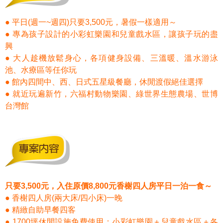
● 平日(週一~週四)只要3,500元，暑假一樣適用～
● 專為孩子設計的小彩虹樂園和兒童戲水區，讓孩子玩的盡
興
● 大人趁機放鬆身心，各項健身設備、三溫暖、溫水游泳
池、水療區等任你玩
● 館內四間中、西、日式五星級餐廳，休閒渡假絕佳選擇
● 就近玩遍新竹，六福村動物樂園、綠世界生態農場、世博
台灣館
只要3,500
元，入住原價8,800
元香榭四人房平日一泊一食～
●
香榭四人房(兩大床/四小床)一晚
●
精緻自助早餐四客
●
1700坪休閒設施免費使用：小彩虹樂園＋兒童戲水區＋各