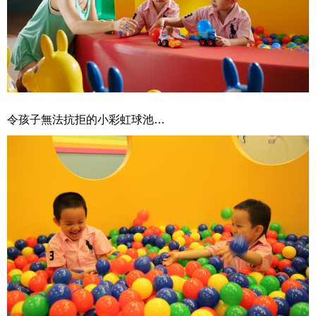
令孩子無法抗拒的小彩虹球池…