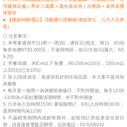
項健身設備＋男女三溫暖＋溫水游泳池＋水療區＋桌球及撞
球室等
●
【煙波66騎遇記】活動通行證兩張(僅提供七、八月入住房
客)
◎ 注意事項：
1. 本專案適用平日(周一~周四)；遇旺日(周五、周日、6/18)
每房加價NT$1,000元；
不適用時段：假日/大假日(週六、6/1
9-20)
2. 早餐加購，90Cm以下免費，90-150cm220元，150cm以
上320元(已含10%)
3. 加人/加床規定：為提供良好的住宿品質，本方案不提供加
床服務
4. 每月第一個周一為俱樂部維修日，不對外開放。每天12:00
-13:00為小彩虹樂園清潔時間，亦不對外開放
5. 六月份入住時間15:00, 暑假期間(7、8月)入住時間16:00；
退房時間均為12:00
6. 不論銷售期間內或銷售期外，欲取消訂房或更改住宿日
期，請直接致電飯店辦理，洽詢電話：03-5209242