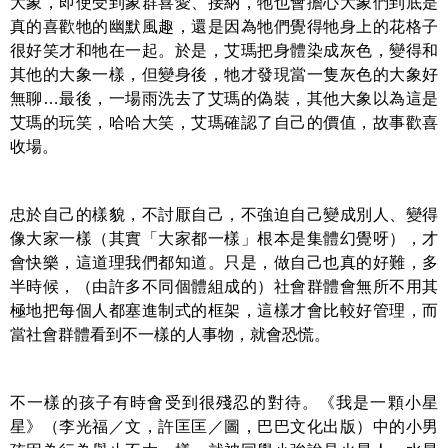
大象，即使受到象群喜愛、接納，牠也會擔心大象們到底是
真的喜歡牠的幽默風趣，還是因為牠們覺得牠身上的花格子
很好笑才和牠在一起。於是，艾瑪把身體染成灰色，變得和
其他的大象一樣，但變身後，牠才發現當一隻灰色的大象好
無聊…最後，一場雨洗去了艾瑪的偽裝，其他大象以為這是
艾瑪的玩笑，哈哈大笑，艾瑪確認了自己的價值，故事歡喜
收場。
忠於自己的樣貌，不討厭自己，不強迫自己變成別人、變得
像大家一樣（其實「大家都一樣」根本是集體幻覺呀），才
會快樂，這道理我們都知道。只是，做自己也真的好難，多
半時候，（由許多不同個體組成的）社會群體會無所不用其
極地把每個人都塞進制式的框架，這樣才會比較好管理，而
當社會群體看到不一樣的人事物，就會恐慌。
不一樣的孩子有時會受到很殘忍的對待。《我是一顆小星
星》（李光福／文，許匡匡／圖，巴巴文化出版）中的小男