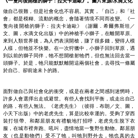
《一隻向後開槍的獅子：拉夫卡迪歐》。圖片來源/水滴文化
做自己很難，但是社會化也不容易。其實，「自己」和「社
會」都是模糊、流動的概念，會隨著情境不同而改變。《一
隻向後開槍的獅子：拉夫卡迪歐》（謝爾．希爾弗斯坦／
文、圖，水滴文化出版）中的神槍手小獅子，在離開草原、
來到人類世界後，為人們表演開槍，賺了很多錢，變得人模
人樣，但牠並不快樂。在一次狩獵中，小獅子回到草原，遇
到以前的獅子同伴，牠不想開槍射牠們，但也無法回去當一
頭獅子。於是，牠只能默默離開這兩個社會，去尋找一條屬
於自己、卻前途未卜的路。
面對做自己與社會化的衝突，或是在兩者之間感到迷惘時，
許多人會選擇出走或避世。有些人會找到平衡，或走出自己
的路，有些人無法。《老虎先生》（彼得．布朗／文、圖，
小天下出版）中的老虎先生，算是比較幸運的。受夠了穿西
裝打領帶、和鄰居朋友有禮貌地打招呼，老虎先生脫下衣
服，在城市裡奔跑、吼叫，盡情地當一隻野生動物。鄰居朋
友（也是動物們）受不了牠，叫牠到野外去，牠也真的去