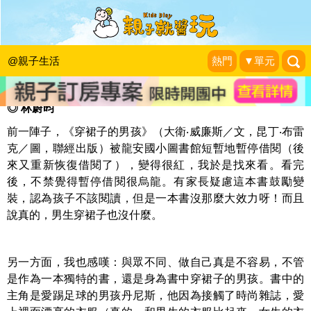
做自己的艱難
人本教育文教基金會
|
2018-12-30
@親子生活
熱門
▼單元
◎ 林蔚昀
前一陣子，《穿裙子的男孩》（大衛‧威廉斯／文，昆丁‧布雷
克／圖，聯經出版）被龍安國小圖書館短暫地暫停借閱（後
來又重新恢復借閱了），變得很紅，我於是找來看。看完
後，不禁覺得暫停借閱很烏龍。有家長疑慮這本書鼓勵變
裝，認為孩子不該閱讀，但是一本書沒那麼大效力呀！而且
說真的，男生穿裙子也沒什麼。
另一方面，我也感嘆：與眾不同、做自己真是不容易，不管
是作為一本獨特的書，還是身為書中穿裙子的男孩。書中的
主角是愛踢足球的男孩丹尼斯，他因為接觸了時尚雜誌，愛