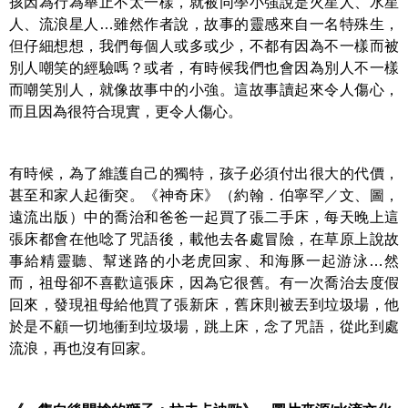
孩因為行為舉止不太一樣，就被同學小強說是火星人、水星
人、流浪星人…雖然作者說，故事的靈感來自一名特殊生，
但仔細想想，我們每個人或多或少，不都有因為不一樣而被
別人嘲笑的經驗嗎？或者，有時候我們也會因為別人不一樣
而嘲笑別人，就像故事中的小強。這故事讀起來令人傷心，
而且因為很符合現實，更令人傷心。
有時候，為了維護自己的獨特，孩子必須付出很大的代價，
甚至和家人起衝突。《神奇床》（約翰．伯寧罕／文、圖，
遠流出版）中的喬治和爸爸一起買了張二手床，每天晚上這
張床都會在他唸了咒語後，載他去各處冒險，在草原上說故
事給精靈聽、幫迷路的小老虎回家、和海豚一起游泳…然
而，祖母卻不喜歡這張床，因為它很舊。有一次喬治去度假
回來，發現祖母給他買了張新床，舊床則被丟到垃圾場，他
於是不顧一切地衝到垃圾場，跳上床，念了咒語，從此到處
流浪，再也沒有回家。