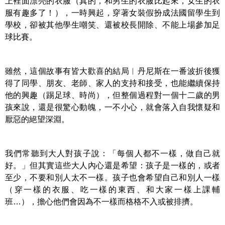
上裡面漂亮的衣服（真的，和男生的衣服比起來，女生的衣
服有趣多了！），一時興起，穿著女裝假扮成法國留學生到
學校，卻被其他學生嘲笑、還被校長開除、不能上場參加足
球比賽。
雖然，這個故事有皆大歡喜的結局︱丹尼斯在一番波折後獲
得了同學、朋友、老師、家人的支持和接受，也能繼續保持
他的興趣（踢足球、時尚），但整個過程對一個十二歲的男
孩來說，還是很驚心動魄，一不小心，就會落入自我懷疑和
厭惡的絕望深淵。
我們常聽到大人對孩子說：「每個人都不一樣，做自己就
好。」但其實這些大人內心還是希望：孩子是一樣的，或者
至少，不要和別人太不一樣。孩子也會希望自己和別人一樣
（穿一樣的衣服、吃一樣的東西、和大家一樣上課輔
班…），擔心他們會因為不一樣而格格不入或被排擠。