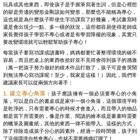
玩具或其他東西，即使孩子是手握筆寫著生詞，但是心裡想
的卻是旁邊的變形金剛該如何變形，那麼也不能稱為專心，
這也就是為什麼孩子即使生字功課寫了好幾遍，考試書寫時
還是會出現少一點、多一橫的狀況，這些都容易使得老師或
家長覺得孩子學習不專心或者是有學習障礙的現象，其實只
要改變環境就可以輕鬆幫助孩子專心！
每當孩子要寫功課或讀書時，媽媽都要忙著整理環境的確不
容易，而且把桌上的東西收拾好並不見得會得到孩子的感激
（萬一把孩子努力做好的積木作品打散了，孩子可是會哭鬧
到無法專心寫功課呢！至少，我家是這樣！）因此，我們常
建議家長可以從兩個方向著手：
1. 建立專心角落
：孩子應該擁有一個必須要專心的小角
落，可以是自己的書桌或是家中一個小角落，這個環境平時
是乾淨的，只有需要專心的時候才會進入，而且帶入的物品
都是當下所需要的，像是作業、閱讀的繪本或是畫畫時需要
的蠟筆及圖畫紙，其他的東西一律不能帶入。這樣的方式，
除了排除造成孩子分心的因素外，經過一段時間後，孩子到
了這個環境自然會專心，也就不需要媽媽叮嚀了！