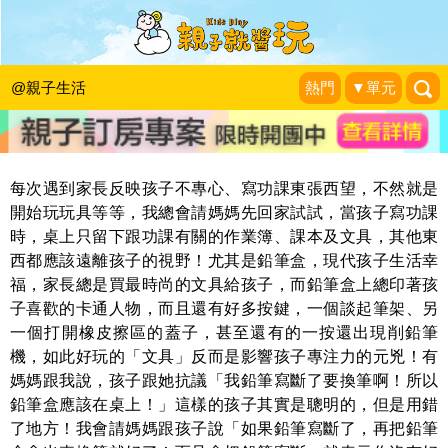
跟著阿鎧老師邊學邊玩：想要專心，請
先整理環境
@親子生活
熱門
▼單元
張旭鎧兒童職能治療師
|
2014-08-21
每次遇到家長反映孩子不專心、寫功課東張西望，不然就是
開始玩玩具等等，我總會請媽媽先回家試試，當孩子寫功課
時，桌上只留下跟功課有關的作業簿、課本及文具，其他東
西都應該遠離孩子的視野！尤其是鉛筆盒，現代孩子生活幸
福，家長總是買最時尚的文具給孩子，而鉛筆盒上總印著孩
子喜歡的卡通人物，而且還有好多按鍵，一個談起筆架、另
一個打開橡皮擦區的蓋子，甚至還有的一按還出現削鉛筆
機，如此好玩的「文具」反而是影響孩子專注力的元兇！有
媽媽跟我說，孩子跟她抗議「我鉛筆寫斷了要換筆啊！所以
鉛筆盒應該在桌上！」這樣的孩子其實是聰明的，但是用錯
了地方！我會請媽媽跟孩子說「如果鉛筆寫斷了，再把鉛筆