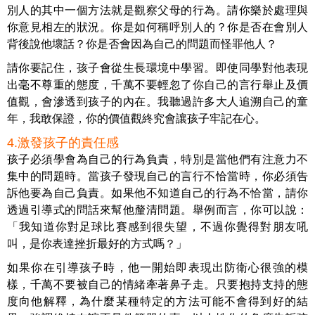
別人的其中一個方法就是觀察父母的行為。請你樂於處理與
你意見相左的狀況。你是如何稱呼別人的？你是否在會別人
背後說他壞話？你是否會因為自己的問題而怪罪他人？
請你要記住，孩子會從生長環境中學習。即使同學對他表現
出毫不尊重的態度，千萬不要輕忽了你自己的言行舉止及價
值觀，會滲透到孩子的內在。我聽過許多大人追溯自己的童
年，我敢保證，你的價值觀終究會讓孩子牢記在心。
4.激發孩子的責任感
孩子必須學會為自己的行為負責，特別是當他們有注意力不
集中的問題時。當孩子發現自己的言行不恰當時，你必須告
訴他要為自己負責。如果他不知道自己的行為不恰當，請你
透過引導式的問話來幫他釐清問題。舉例而言，你可以說：
「我知道你對足球比賽感到很失望，不過你覺得對朋友吼
叫，是你表達挫折最好的方式嗎？」
如果你在引導孩子時，他一開始即表現出防衛心很強的模
樣，千萬不要被自己的情緒牽著鼻子走。只要抱持支持的態
度向他解釋，為什麼某種特定的方法可能不會得到好的結