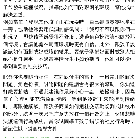
子常發生這種狀況。指導他如何面對艱困的環境，幫他找出
解決之道。
例如當孩子發現其他孩子正在玩耍時，自己卻孤零零地坐在
一旁，協助他練習用低調的語氣問：「我可不可以跟你們一
起玩？」即使孩子感覺很不舒服，透過角色扮演讓他處於那
個情境，會讓他處在周遭環境時更有自信。此外，跟孩子談
談該如何面對或好或壞的結果。要孩子準備好面對被別人拒
絕不是件易事，不過當事情發生不如預期時，他卻可以從中
學到重要的社交技巧。
此外你也要隨時記住，在問題發生的當下，一般常用的解決
問題、角色扮演、討論問題的建議會有很大的幫助。你知道
打鐵要趁熱。不過我建議你最好小心一點，放慢腳步，因為
孩子心裡可能充滿負面情緒。等到他冷靜下來能控制情緒
時，再跟他談談。跟孩子商量如何把社交活動切割成比較小
的部分，試著一次只把注意力放在一個行為之上，然後想辦
法讓這個行為成功。當你試圖導正孩子錯誤的社交行為時，
請記住以下幾個指導方針：