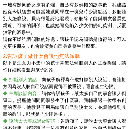
一堆有關同齡女孩有多爛、自己有多倒楣的故事後，我建議
她從今以後盡可能當她跟同學在一塊兒時少說點話，多聽聽
別人怎麼說。貝琦很驚訝地發現，傾聽除了能與朋友發展更
親近、可靠的關係，也讓她避免陷入少女們變幻莫測、反覆
無常的派系中。
請你不斷強調傾聽的好處，讓孩子認為傾聽是值得的：可以
交更多朋友，也會較清楚自己身邊發生什麼事。
2.告訴孩子做什麼會讓他無法傾聽
以下是注意力不集中的孩子常無法傾聽別人的主要障礙，請
你仔細察看並與孩子討論。
◆ 打斷別人的話：
向孩子解釋為什麼打斷別人說話，會讓對
方因為沒人聽自己說話而覺得不被重視，還會產生怨恨。
◆ 主導談話內容：
請你告訴孩子，談太多自己的事會讓人倒
胃口。提醒他問問同學發生了什麼事。我輔導過一位很有創
意的家長，他教兒子用馬錶讓自己別說太久，並讓他得到具
體的教訓，那就是「少即是多」。
◆ 說話太大聲或過於喧譁：
告訴孩子，話說太大聲會讓人覺
得不舒服。我認識另一位很有創意的家長，他自己用紙做了