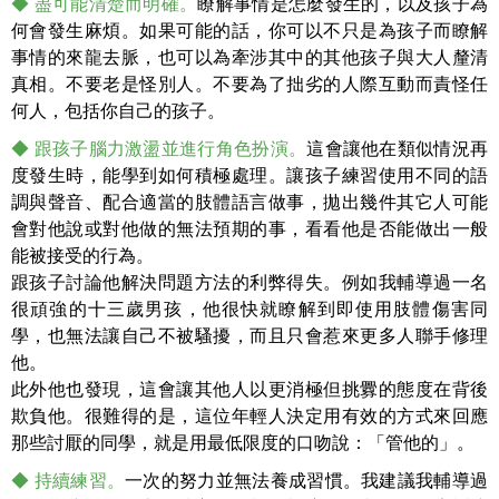
◆ 盡可能清楚而明確。
瞭解事情是怎麼發生的，以及孩子為
何會發生麻煩。如果可能的話，你可以不只是為孩子而瞭解
事情的來龍去脈，也可以為牽涉其中的其他孩子與大人釐清
真相。不要老是怪別人。不要為了拙劣的人際互動而責怪任
何人，包括你自己的孩子。
◆ 跟孩子腦力激盪並進行角色扮演。
這會讓他在類似情況再
度發生時，能學到如何積極處理。讓孩子練習使用不同的語
調與聲音、配合適當的肢體語言做事，拋出幾件其它人可能
會對他說或對他做的無法預期的事，看看他是否能做出一般
能被接受的行為。
跟孩子討論他解決問題方法的利弊得失。例如我輔導過一名
很頑強的十三歲男孩，他很快就瞭解到即使用肢體傷害同
學，也無法讓自己不被騷擾，而且只會惹來更多人聯手修理
他。
此外他也發現，這會讓其他人以更消極但挑釁的態度在背後
欺負他。很難得的是，這位年輕人決定用有效的方式來回應
那些討厭的同學，就是用最低限度的口吻說：「管他的」。
◆ 持續練習。
一次的努力並無法養成習慣。我建議我輔導過