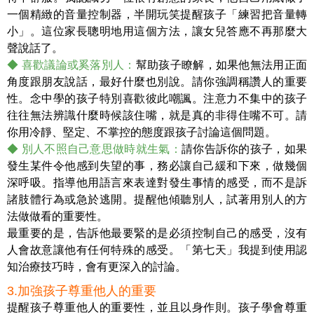
一個精緻的音量控制器，半開玩笑提醒孩子「練習把音量轉
小」。這位家長聰明地用這個方法，讓女兒答應不再那麼大
聲說話了。
◆ 喜歡議論或奚落別人：
幫助孩子瞭解，如果他無法用正面
角度跟朋友說話，最好什麼也別說。請你強調稱讚人的重要
性。念中學的孩子特別喜歡彼此嘲諷。注意力不集中的孩子
往往無法辨識什麼時候該住嘴，就是真的非得住嘴不可。請
你用冷靜、堅定、不掌控的態度跟孩子討論這個問題。
◆ 別人不照自己意思做時就生氣：
請你告訴你的孩子，如果
發生某件令他感到失望的事，務必讓自己緩和下來，做幾個
深呼吸。指導他用語言來表達對發生事情的感受，而不是訴
諸肢體行為或急於逃開。提醒他傾聽別人，試著用別人的方
法做做看的重要性。
最重要的是，告訴他最要緊的是必須控制自己的感受，沒有
人會故意讓他有任何特殊的感受。「第七天」我提到使用認
知治療技巧時，會有更深入的討論。
3.加強孩子尊重他人的重要
提醒孩子尊重他人的重要性，並且以身作則。孩子學會尊重