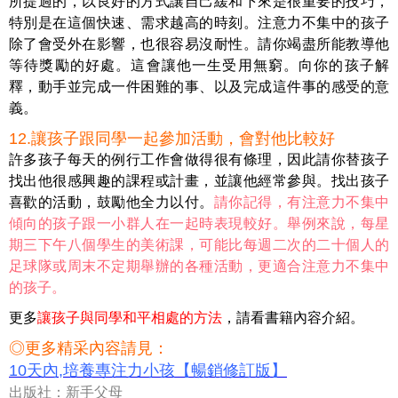
所提過的，以良好的方式讓自己緩和下來是很重要的技巧，
特別是在這個快速、需求越高的時刻。注意力不集中的孩子
除了會受外在影響，也很容易沒耐性。請你竭盡所能教導他
等待獎勵的好處。這會讓他一生受用無窮。向你的孩子解
釋，動手並完成一件困難的事、以及完成這件事的感受的意
義。
12.讓孩子跟同學一起參加活動，會對他比較好
許多孩子每天的例行工作會做得很有條理，因此請你替孩子
找出他很感興趣的課程或計畫，並讓他經常參與。找出孩子
喜歡的活動，鼓勵他全力以付。
請你記得，有注意力不集中
傾向的孩子跟一小群人在一起時表現較好。舉例來說，每星
期三下午八個學生的美術課，可能比每週二次的二十個人的
足球隊或周末不定期舉辦的各種活動，更適合注意力不集中
的孩子。
更多
讓孩子與同學和平相處的方法
，請看書籍內容介紹。
◎更多精采內容請見：
10天內,培養專注力小孩【暢銷修訂版】
出版社：新手父母