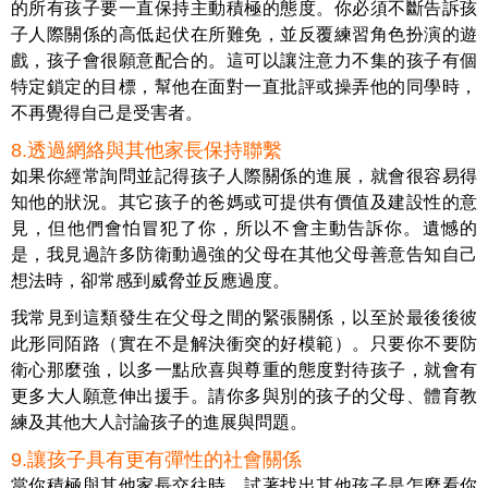
的所有孩子要一直保持主動積極的態度。你必須不斷告訴孩
子人際關係的高低起伏在所難免，並反覆練習角色扮演的遊
戲，孩子會很願意配合的。這可以讓注意力不集的孩子有個
特定鎖定的目標，幫他在面對一直批評或操弄他的同學時，
不再覺得自己是受害者。
8.透過網絡與其他家長保持聯繫
如果你經常詢問並記得孩子人際關係的進展，就會很容易得
知他的狀況。其它孩子的爸媽或可提供有價值及建設性的意
見，但他們會怕冒犯了你，所以不會主動告訴你。遺憾的
是，我見過許多防衛動過強的父母在其他父母善意告知自己
想法時，卻常感到威脅並反應過度。
我常見到這類發生在父母之間的緊張關係，以至於最後後彼
此形同陌路（實在不是解決衝突的好模範）。只要你不要防
衛心那麼強，以多一點欣喜與尊重的態度對待孩子，就會有
更多大人願意伸出援手。請你多與別的孩子的父母、體育教
練及其他大人討論孩子的進展與問題。
9.讓孩子具有更有彈性的社會關係
當你積極與其他家長交往時，試著找出其他孩子是怎麼看你