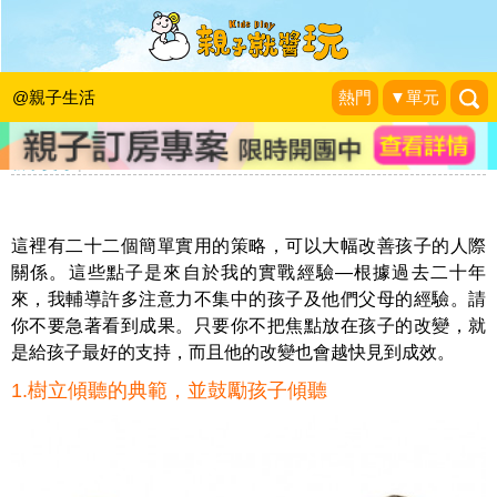
《10天內,培養專注力小孩》面對注意
力不集中，讓孩子與同學和平相處的方
@親子生活
熱門
▼單元
法
新手父母
|
2015-04-12
這裡有二十二個簡單實用的策略，可以大幅改善孩子的人際
關係。這些點子是來自於我的實戰經驗—根據過去二十年
來，我輔導許多注意力不集中的孩子及他們父母的經驗。請
你不要急著看到成果。只要你不把焦點放在孩子的改變，就
是給孩子最好的支持，而且他的改變也會越快見到成效。
1.樹立傾聽的典範，並鼓勵孩子傾聽