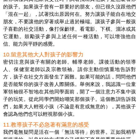
的孩子。如果孩子曾有一群要好的朋友，但已很久沒跟他們
「混在一起」，試著找出原因何在。努力讓孩子能自在地交
朋友，不要讓他的穿著或舉止過於極端。讓孩子參與一般孩
子喜歡的社交活動，像打保齡球、看電影、下棋、溜冰或其
它運動。鼓勵孩子參與上述任何一種活動，可以增強他自
信、能力與平靜的感覺。
10.留意其他大人對孩子的影響力
密切注意與孩子有關的老師、輔導老師、課後活動的領導
人、保健室老師以及宗教領袖。請你主動但慎重地告訴對
方，孩子在社交方面發生了困難。如果可能的話，問問他們
是否能幫你的孩子改善人際關係。舉例來說，我認識一位童
軍領袖很不智地在其他同學面前，開了一個注意力不集中孩
子的玩笑。從此同學們開始嘲笑那個孩子。這個教訓告訴我
們，如果大人輕視小孩（不論是有意或無意的），其他孩子
會認為他們也可以輕視那個小孩。
11.教導孩子不必急著有滿意的感受
我們毫無疑問是活在一個「無法等待」的世界。正如我稍早