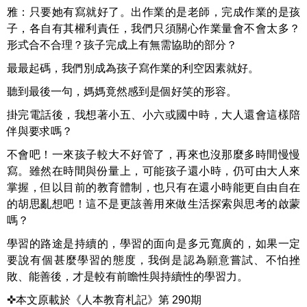
雅：只要她有寫就好了。出作業的是老師，完成作業的是孩
子，各自有其權利責任，我們只須關心作業量會不會太多？
形式合不合理？孩子完成上有無需協助的部分？
最最起碼，我們別成為孩子寫作業的利空因素就好。
聽到最後一句，媽媽竟然感到是個好笑的形容。
掛完電話後，我想著小五、小六或國中時，大人還會這樣陪
伴與要求嗎？
不會吧！一來孩子較大不好管了，再來也沒那麼多時間慢慢
寫。雖然在時間與份量上，可能孩子還小時，仍可由大人來
掌握，但以目前的教育體制，也只有在還小時能更自由自在
的胡思亂想吧！這不是更該善用來做生活探索與思考的啟蒙
嗎？
學習的路途是持續的，學習的面向是多元寬廣的，如果一定
要說有個甚麼學習的態度，我倒是認為願意嘗試、不怕挫
敗、能善後，才是較有前瞻性與持續性的學習力。
✜本文原載於《人本教育札記》第 290期