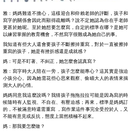
雅：媽媽難道不擔心，這樣迎合和仰賴老師的評斷，孩子和
寫字的關係會因此而顯得疏離嗎？說不定她認為你在乎老師
更甚於她呢。至於她想要怎麼寫，自定的標準在哪？是她可
以練習掌握的教育機會，不然寫字很難成為她自己的事。
我知道有些大人還會要孩子不斷擦掉重寫，對於一直被擦掉
重寫的孩子，她是有挫折感還是成就感？
媽：可是不盯著、不糾正，她怎麼會認真寫？
雅：寫字時大人陪在一旁，孩子怎麼能專心？這其實是強迫
小孩分心。因為她需花些心思來觀察、偷瞄大人的表情來揣
測大人的心情。
媽媽同意我這麼說嗎？我猜孩子拖拖拉拉可能是因為寫的時
候隨時有人監視、不自在、有壓迫感；再來，標準是媽媽訂
的，不被滿意時還需重寫 ，寫作業這件事完全受控於人，又
不能有意見或反抗，態度上當然積極不起來。
媽：那我要怎麼做？