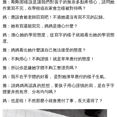
雅：剛剛那樣說是讓我們對孩子的無奈多點疼惜心，請問她
作業寫不完，在學校或在家會怎樣被對待嗎？
媽：應該會被老師罰寫吧！不過她還沒有寫不完的記錄。
雅：她有寫還能寫完，媽媽是擔心什麼？
媽：擔心她的學習態度，從寫字的樣子就能看出她的學習態
度。
雅：媽媽看出她什麼讓自己無法接受的態度？
媽：不夠用心！不夠謹慎！就是草率應付的態度！
雅：所以你是嫌她字體不夠工整漂亮嗎？
媽：我不在乎字體的好看， 是對她潦草應付的樣子生氣。
雅：請媽媽再認真的想想，要孩子用心謹慎的寫，是在乎字
體要井然有序、分布均勻嗎？
媽：也是啦！不然那麼小就會應付了事，長大還得了？