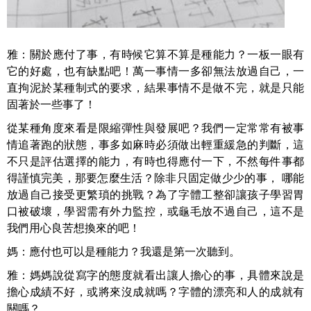
雅：關於應付了事，有時候它算不算是種能力？一板一眼有
它的好處，也有缺點吧！萬一事情一多卻無法放過自己，一
直拘泥於某種制式的要求，結果事情不是做不完，就是只能
固著於一些事了！
從某種角度來看是限縮彈性與發展吧？我們一定常常有被事
情追著跑的狀態，事多如麻時必須做出輕重緩急的判斷，這
不只是評估選擇的能力，有時也得應付一下，不然每件事都
得謹慎完美，那要怎麼生活？除非只固定做少少的事， 哪能
放過自己接受更繁瑣的挑戰？為了字體工整卻讓孩子學習胃
口被破壞，學習需有外力監控，或龜毛放不過自己，這不是
我們用心良苦想換來的吧！
媽：應付也可以是種能力？我還是第一次聽到。
雅：媽媽說從寫字的態度就看出讓人擔心的事，具體來說是
擔心成績不好，或將來沒成就嗎？字體的漂亮和人的成就有
關嗎？