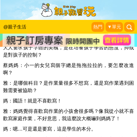
字的美醜 vs. 學習態度
人本教育文教基金會
|
2016-05-07
@親子生活
熱門
▼單元
大人要求孩子字體的美醜，是在培養孩子學習的態度，抑或
是對孩子的控制？
蔡媽媽：小一的女兒寫個字總是拖拖拉拉的，要怎麼改進
啊？
雅：是哪個科目？是作業量很多不想寫，還是寫作業遇到困
難需要被協助？
媽：國語！就是不喜歡寫！
雅：媽媽覺得喜歡寫作業的小孩會很多嗎？像我從小就不喜
歡寫家庭作業，不好意思，我這麼說大概嚇到媽媽了！
媽：嗯…可是還是要寫，這是學生的本分。