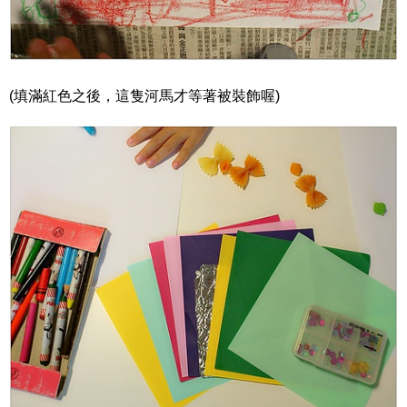
(填滿紅色之後，這隻河馬才等著被裝飾喔)