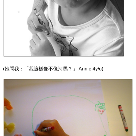
(她問我：「我這樣像不像河馬？」 Annie 4y/o)