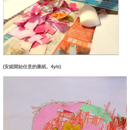
(安妮開始任意的撕紙。4y/o)