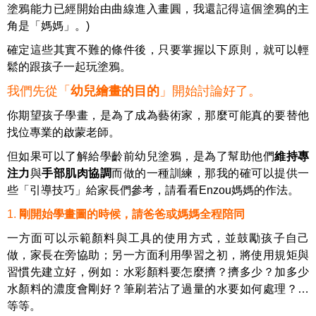
塗鴉能力已經開始由曲線進入畫圓，我還記得這個塗鴉的主
角是「媽媽」。)
確定這些其實不難的條件後，只要掌握以下原則，就可以輕
鬆的跟孩子一起玩塗鴉。
我們先從「
幼兒繪畫的目的
」開始討論好了。
你期望孩子學畫，是為了成為藝術家，那麼可能真的要替他
找位專業的啟蒙老師。
但如果可以了解給學齡前幼兒塗鴉，是為了幫助他們
維持專
注力
與
手部肌肉協調
而做的一種訓練，那我的確可以提供一
些「引導技巧」給家長們參考，請看看
Enzou
媽媽的作法。
1
.
剛開始學畫圖的時候，請爸爸或媽媽全程陪同
一方面可以示範顏料與工具的使用方式，並鼓勵孩子自己
做，家長在旁協助；另一方面利用學習之初，將使用規矩與
習慣先建立好，例如：水彩顏料要怎麼擠？擠多少？加多少
水顏料的濃度會剛好？筆刷若沾了過量的水要如何處理？
…
等等。