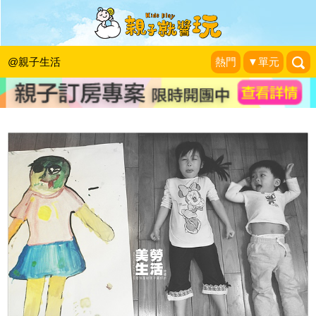
《親子話題》不懂繪畫，也可以教小孩
塗鴉 ─ 教幼兒畫圖的方法
@親子生活
熱門
▼單元
陪伴是給孩子最好的禮物
|
2013-10-22