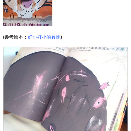
(參考繪本：
好小好小的蒼蠅
)