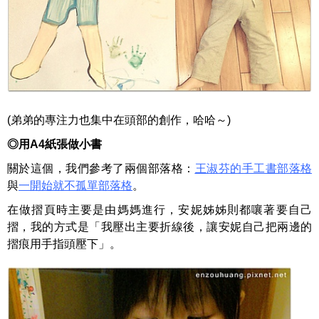
(弟弟的專注力也集中在頭部的創作，哈哈～)
◎
用
A4
紙張做小書
關於這個，我們參考了兩個部落格：
王淑芬的手工書部落格
與
一開始就不孤單部落格
。
在做摺頁時主要是由媽媽進行，安妮姊姊則都嚷著要自己
摺，我的方式是「我壓出主要折線後，讓安妮自己把兩邊的
摺痕用手指頭壓下」。