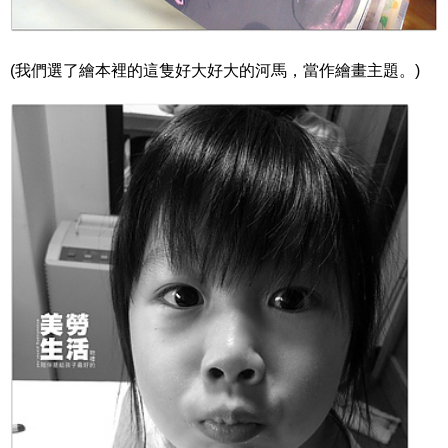
(我們選了繪本裡的這隻好大好大的河馬，當作繪畫主題。)