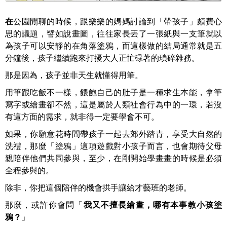
在
公園閒聊的時候，跟樂樂的媽媽討論到「帶孩子」頗費心
思的議題，譬如說畫圖，往往家長丟了一張紙與一支筆就以
為孩子可以安靜的在角落塗鴉，而這樣做的結局通常就是五
分鐘後，孩子繼續跑來打擾大人正忙碌著的瑣碎雜務。
那是因為，孩子並非天生就懂得用筆。
用筆跟吃飯不一樣，餵飽自己的肚子是一種求生本能，拿筆
寫字或繪畫卻不然，這是屬於人類社會行為中的一環，若沒
有這方面的需求，就非得一定要學會不可。
如果，你願意花時間帶孩子一起去郊外踏青，享受大自然的
洗禮，那麼「塗鴉」這項遊戲對小孩子而言，也會期待父母
親陪伴他們共同參與，至少，在剛開始學畫畫的時候是必須
全程參與的。
除非，你把這個陪伴的機會拱手讓給才藝班的老師。
那麼，或許你會問
「
我又不擅長繪畫，哪有本事教小孩塗
鴉？
」