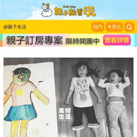
《親子話題》不懂繪畫，也可以教小孩
塗鴉 ─ 教幼兒畫圖的方法
@親子生活
熱門
▼單元
陪伴是給孩子最好的禮物
|
2013-10-22