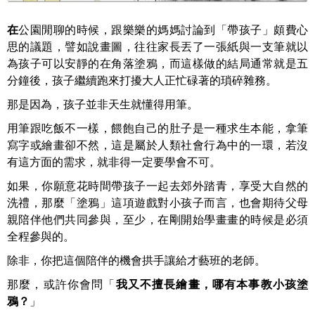
在
公園閒聊的時候，跟樂樂的媽媽討論到「帶孩子」頗費心
思的議題，譬如說畫圖，往往家長丟了一張紙與一支筆就以
為孩子可以安靜的在角落塗鴉，而這樣做的結局通常就是五
分鐘後，孩子繼續跑來打擾大人正忙碌著的瑣碎雜務。
那是因為，孩子並非天生就懂得用筆。
用筆跟吃飯不一樣，餵飽自己的肚子是一種求生本能，拿筆
寫字或繪畫卻不然，這是屬於人類社會行為中的一環，若沒
有這方面的需求，就非得一定要學會不可。
如果，你願意花時間帶孩子一起去郊外踏青，享受大自然的
洗禮，那麼「塗鴉」這項遊戲對小孩子而言，也會期待父母
親陪伴他們共同參與，至少，在剛開始學畫畫的時候是必須
全程參與的。
除非，你把這個陪伴的機會拱手讓給才藝班的老師。
那麼，或許你會問
「
我又不擅長繪畫，哪有本事教小孩塗
鴉？
」