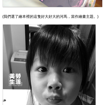
(我們選了繪本裡的這隻好大好大的河馬，當作繪畫主題。)