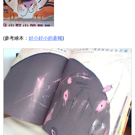
(參考繪本：
好小好小的蒼蠅
)