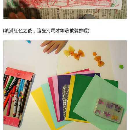
(填滿紅色之後，這隻河馬才等著被裝飾喔)