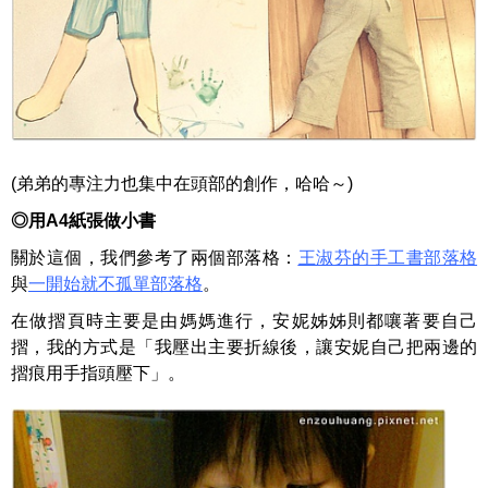
(弟弟的專注力也集中在頭部的創作，哈哈～)
◎
用
A4
紙張做小書
關於這個，我們參考了兩個部落格：
王淑芬的手工書部落格
與
一開始就不孤單部落格
。
在做摺頁時主要是由媽媽進行，安妮姊姊則都嚷著要自己
摺，我的方式是「我壓出主要折線後，讓安妮自己把兩邊的
摺痕用手指頭壓下」。