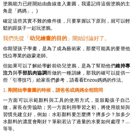
塗鴉能力已經開始由曲線進入畫圓，我還記得這個塗鴉的主
角是「媽媽」。)
確定這些其實不難的條件後，只要掌握以下原則，就可以輕
鬆的跟孩子一起玩塗鴉。
我們先從「
幼兒繪畫的目的
」開始討論好了。
你期望孩子學畫，是為了成為藝術家，那麼可能真的要替他
找位專業的啟蒙老師。
但如果可以了解給學齡前幼兒塗鴉，是為了幫助他們
維持專
注力
與
手部肌肉協調
而做的一種訓練，那我的確可以提供一
些「引導技巧」給家長們參考，請看看
Enzou
媽媽的作法。
1
.
剛開始學畫圖的時候，請爸爸或媽媽全程陪同
一方面可以示範顏料與工具的使用方式，並鼓勵孩子自己
做，家長在旁協助；另一方面利用學習之初，將使用規矩與
習慣先建立好，例如：水彩顏料要怎麼擠？擠多少？加多少
水顏料的濃度會剛好？筆刷若沾了過量的水要如何處理？
…
等等。