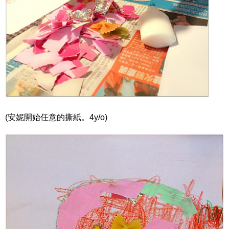
(安妮開始任意的撕紙。4y/o)