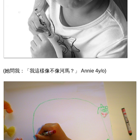
(她問我：「我這樣像不像河馬？」 Annie 4y/o)