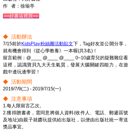
作 者：徐瑜亭
>>好書這裡買<<
◆ 活動辦法
7/15前於
KidsPlay粉絲團活動貼文
下，Tag好友並公開分享，
就有機會得到《從心學教養》一本喔(共3名)！
留言範例：@____ @____ @____ 0~10歲育兒的疑難雜症看
這裡，認識寶貝九大天生氣質，發展大腦關鍵四能力，在遊
戲中邊玩邊學習！
◆ 活動期間
2019/7/9(二) - 2019/7/15(一)
◆ 注意事項
1.每人限留言乙次。
2.獲得贈書者，需同意將個人資料(收件人、電話、郵遞區號
及地址)由親子就醬玩提供給出版社，以便由出版社統一寄送
獎品事宜。