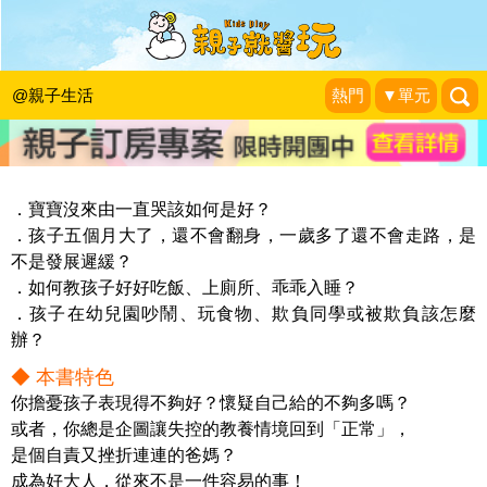
《從心學教養》留言贈書活動
KidsPlay活動企劃
|
2019-07-08
@親子生活
熱門
▼單元
．寶寶沒來由一直哭該如何是好？
．孩子五個月大了，還不會翻身，一歲多了還不會走路，是
不是發展遲緩？
．如何教孩子好好吃飯、上廁所、乖乖入睡？
．孩子在幼兒園吵鬧、玩食物、欺負同學或被欺負該怎麼
辦？
◆ 本書特色
你擔憂孩子表現得不夠好？懷疑自己給的不夠多嗎？
或者，你總是企圖讓失控的教養情境回到「正常」，
是個自責又挫折連連的爸媽？
成為好大人，從來不是一件容易的事！