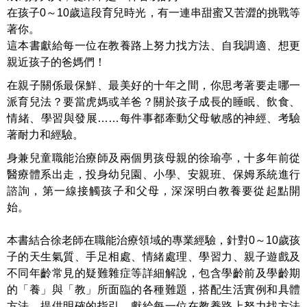
在孩子0～10歲這段育兒時光，有一連串甜蜜又苦澀的挑戰等
著你。
這本書獻給每一位在教養路上努力找方法、自我調適、想更
親近孩子的爸媽們！
在親子關係最保鮮、最美好的十年之間，你思考著要走哪一
派育兒法？要當虎媽或羊爸？關於孩子成長的睡眠、飲食、
情緒、學習與發展……每件事都牽動父母敏感的神經、考驗
著耐力和經驗。
身兼兒童職能治療師及兩個男孩母親的徐瑜亭，十多年前從
醫療體系出走，投身幼兒園、小學、安親班、保姆系統進行
諮詢，第一線接觸孩子和父母，深深明白教養要從起點開
始。
本書結合徐老師在職能治療領域的專業經驗，針對0～10歲孩
子的天生氣質、手足相處、情緒處理、學習力、親子遊戲及
不同年齡常見的疑難雜症等詳細解說，包含學齡前及學齡期
的「養」與「教」所面臨的各種難題，搭配生活實例和具體
方法，提供明確的指引，獻給每一位在教養路上努力找方法