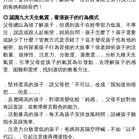
的爸媽和師長們！
◎
認識九大天生氣質，看清孩子的行為模式
父母總以為很了解孩子，但遇到孩子在校學習力低落、不專
注，說謊或跟人起衝突，頻頻自問：孩子怎麼了？孩子需要
或缺少了什麼？管教方式是否錯了？這才發現孩子也有他的
祕密。如何探索孩子行為背後的大故事？徐老師依孩子的活
動量、規律性、注意力、分散度、適應度……分析九種天生
氣質，引導父母從孩子的氣質為出發點，去理解孩子的感
受、困難和需求，找到適切的教養方法。
．堅持度高的孩子：請父母把「不可以」改成「我知道你很
想……但是……」
．反應閾高的孩子：對環境變化較「鈍感」，父母不妨對他
有話直說，並教導察言觀色的能力。
．活動量高的孩子：每天為孩子安排放風時間；訓練孩子聽
指令及踩煞車。
．注意力分散度低的孩子：爸媽與其隔空呼喊，不如「以手
代口」，引起注意後再傳達指令。