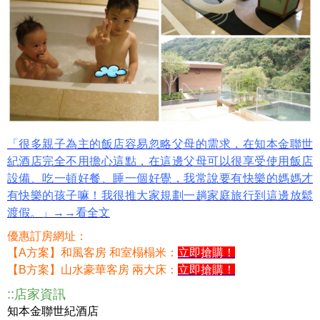
「很多親子為主的飯店容易忽略父母的需求，在知本金聯世
紀酒店完全不用擔心這點，在這邊父母可以很享受使用飯店
設備、吃一頓好餐、睡一個好覺，我常說要有快樂的媽媽才
有快樂的孩子嘛！我很推大家規劃一趟家庭旅行到這邊放鬆
渡假。」→→看全文
優惠訂房網址：
【A方案】和風客房 和室榻榻米：
立即搶購！
【B方案】山水豪華客房 兩大床：
立即搶購！
::店家資訊
知本金聯世紀酒店