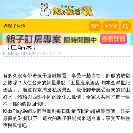
【五星級假期】品味台東～盡情感受東
台灣的好山好水好風情！知本金聯世紀
@親子生活
熱門
▼單元
酒店 親子一泊一食平日只要4,299元起
（已結束）
KidsPlay活動企劃
|
2016-02-22
有多久沒有帶著孩子遠離城囂，享受一趟自在、舒服的放鬆
之旅呢？
入住台東的新星景點「五星溫泉酒店-
知本金聯世紀
酒店」、順道探索周邊私房景點，
放慢腳步感受台東的好山
好水，體驗與西部不同的原住民風情，
全家人共同打造一個
不一樣的假期回憶吧！
KidsPlay為網友們爭取到每日限量五間的超級優惠價，
只要
原價的54折以下！這次的親子假期就來趟台東，
享受五星住
宿與風情吧！