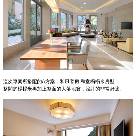
這次專案所搭配的A方案：和風客房 和室榻榻米房型
整間的榻榻米再加上整面的大落地窗，設計的非常舒適。