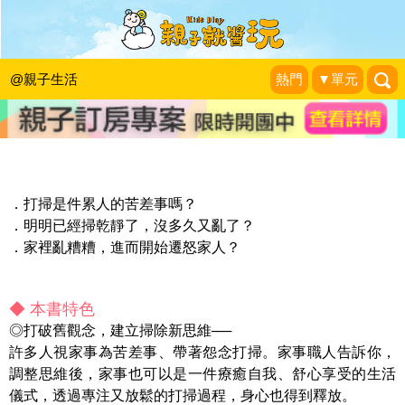
《日日小掃除，舒壓整理術》留言贈書
活動(已結束)
@親子生活
熱門
▼單元
KidsPlay活動企劃
|
2021-01-15
．打掃是件累人的苦差事嗎？
．明明已經掃乾靜了，沒多久又亂了？
．家裡亂糟糟，進而開始遷怒家人？
◆ 本書特色
◎打破舊觀念，建立掃除新思維──
許多人視家事為苦差事、帶著怨念打掃。家事職人告訴你，
調整思維後，家事也可以是一件療癒自我、舒心享受的生活
儀式，透過專注又放鬆的打掃過程，身心也得到釋放。