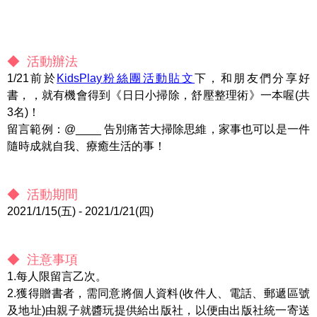
◆ 活動辦法
1/21前於
KidsPlay粉絲團活動貼文
下，和朋友們分享好
書，，就有機會得到《日日小掃除，舒壓整理術》一本喔(共
3名)！
留言範例：@____ 告別痛苦大掃除思維，家事也可以是一件
隨時成就自我、療癒生活的事！
◆ 活動期間
2021/1/15(五) - 2021/1/21(四)
◆ 注意事項
1.每人限留言乙次。
2.獲得贈書者，需同意將個人資料(收件人、電話、郵遞區號
及地址)由親子就醬玩提供給出版社，以便由出版社統一寄送