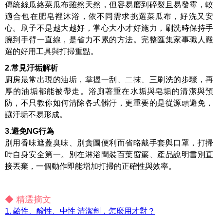
傳統絲瓜絡菜瓜布雖然天然，但容易磨到碎裂且易發霉，較
適合包在肥皂裡沐浴，依不同需求挑選菜瓜布，好洗又安
心。刷子不是越大越好，掌心大小才好施力，刷洗時保持手
腕到手臂一直線，是省力不累的方法。完整匯集家事職人嚴
選的好用工具與打掃重點。
2.常見汙垢解析
廚房最常出現的油垢，掌握一刮、二抹、三刷洗的步驟，再
厚的油垢都能被帶走。浴廁著重在水垢與皂垢的清潔與預
防，不只教你如何清除各式髒汙，更重要的是從源頭避免，
讓汙垢不易形成。
3.避免NG行為
別用香味遮蓋臭味、別貪圖便利而省略戴手套與口罩，打掃
時自身安全第一。別在淋浴間裝百葉窗簾、產品說明書別直
接丟棄，一個動作即能增加打掃的正確性與效率。
◆ 精選摘文
1. 鹼性、酸性、中性 清潔劑，怎麼用才對？