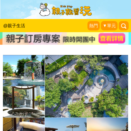
冬天就是要泡湯才舒服啊！北投春天酒
店1泊1食只要3,788元起 (已結束)
@親子生活
熱門
▼單元
KidsPlay活動企劃
|
2018-01-31