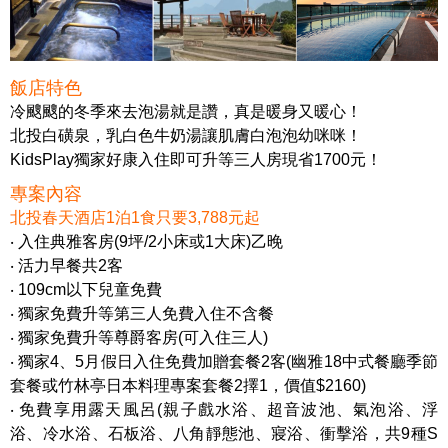
飯店特色
冷颼颼的冬季來去泡湯就是讚，真是暖身又暖心！
北投白磺泉，乳白色牛奶湯讓肌膚白泡泡幼咪咪！
KidsPlay獨家好康入住即可升等三人房現省1700元！
專案內容
北投春天酒店1泊1食只要3,788元起
‧ 入住典雅客房(9坪/2小床或1大床)乙晚
‧ 活力早餐共2客
‧ 109cm以下兒童免費
‧ 獨家免費升等第三人免費入住不含餐
‧ 獨家免費升等尊爵客房(可入住三人)
‧ 獨家4、5月假日入住免費加贈套餐2客(幽雅18中式餐廳季節
套餐或竹林亭日本料理專案套餐2擇1，價值$2160)
‧ 免費享用露天風呂(親子戲水浴、超音波池、氣泡浴、浮
浴、冷水浴、石板浴、八角靜態池、寢浴、衝擊浴，共9種S