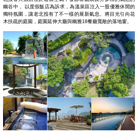
幽谷中， 以度假飯店為訴求，為溫泉區注入一股優雅休閒的
獨特氛圍，讓老北投有了不一樣的展新氣息。將目光引向花
木扶疏的庭園，庭園延伸大廳與幽雅18餐廳寬敞的落地窗。