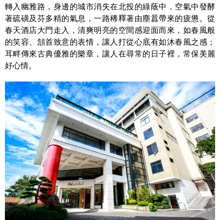
轉入幽雅路，身邊的城市消失在北投的綠蔭中，空氣中發酵
著硫磺及芬多精的氣息，一路稀釋著由塵囂帶來的疲憊。從
春天酒店大門走入，清爽明亮的空間感迎面而來，如春風般
的笑容、頷首致意的表情，讓人打從心底有如沐春風之感；
耳畔傳來古典優雅的樂章，讓人在尋常的日子裡，常保美麗
好心情。