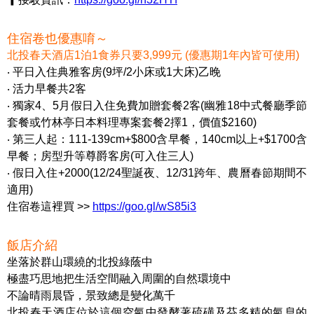
住宿卷也優惠唷～
北投春天酒店1泊1食券只要3,999元 (優惠期1年內皆可使用)
‧ 平日入住典雅客房(9坪/2小床或1大床)乙晚
‧ 活力早餐共2客
‧ 獨家4、5月假日入住免費加贈套餐2客(幽雅18中式餐廳季節
套餐或竹林亭日本料理專案套餐2擇1，價值$2160)
‧ 第三人起：111-139cm+$800含早餐，140cm以上+$1700含
早餐；房型升等尊爵客房(可入住三人)
‧ 假日入住+2000(12/24聖誕夜、12/31跨年、農曆春節期間不
適用)
住宿卷這裡買 >>
https://goo.gl/wS85i3
飯店介紹
坐落於群山環繞的北投綠蔭中
極盡巧思地把生活空間融入周圍的自然環境中
不論晴雨晨昏，景致總是變化萬千
北投春天酒店位於這個空氣中發酵著硫磺及芬多精的氣息的