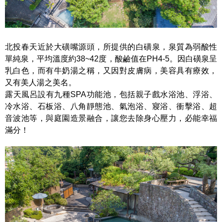
北投春天近於大磺嘴源頭，所提供的白磺泉，泉質為弱酸性
單純泉，平均溫度約38~42度，酸鹼值在PH4-5。因白磺泉呈
乳白色，而有牛奶湯之稱，又因對皮膚病，美容具有療效，
又有美人湯之美名。
露天風呂設有九種SPA功能池，包括親子戲水浴池、浮浴、
冷水浴、石板浴、八角靜態池、氣泡浴、寢浴、衝擊浴、超
音波池等，與庭園造景融合，讓您去除身心壓力，必能幸福
滿分！