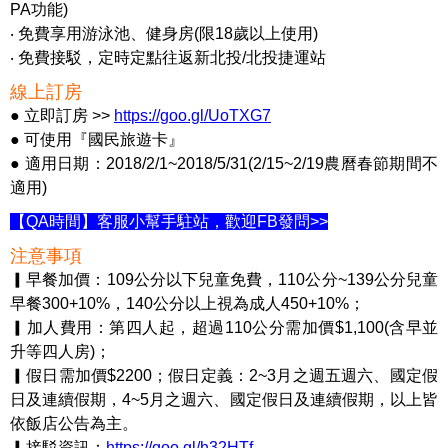
PA功能)
‧ 免費享用游泳池、健身房(限18歲以上使用)
‧ 免費接駁，定時定點往返新北投/北投捷運站
線上訂房
● 立即訂房 >>
https://goo.gl/UoTXG7
● 可使用『國民旅遊卡』
● 適用日期：2018/2/1~2018/5/31(2/15~2/19農曆春節期間不
適用)
【QA時間】客服小幫手駐站，歡迎FB發問>>
注意事項
▎早餐加價：109公分以下兒童免費，110公分~139公分兒童
早餐300+10%，140公分以上視為成人450+10%；
▎加人費用：第四人起，超過110公分需加價$1,100(含早並
升等四人房)；
▎假日需加價$2200；假日定義：2~3月之週五週六、國定假
日及連續假期，4~5月之週六、國定假日及連續假期，以上皆
依飯店公告為主。
▎接駁資訊：
https://goo.gl/h32HTf