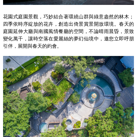
花園式庭園景觀，巧妙結合著環繞山群與綠意盎然的林木；
四季依時序綻放的花卉，創造出倚景賞景開放環境。春天的
庭園延伸大廳與南國風情餐廳的空間，不論晴雨晨昏，景致
變化萬千，讓時空落在愛麗絲的夢幻仙境中，邀您立即呼朋
引伴，展開與春天的約會。