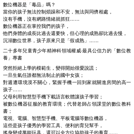
數位機器是「毒品」嗎？
當你的孩子無法控制煩躁和不安，無法與同儕相處，
沒有手機，沒有網路情緒就抓狂……
數位機器正在掌控我們的孩子，
他們身體的成長比過去還要快，但心理的成熟卻比過去慢，
沉溺數位世界，孩子原來只是「假成熟」……
二十多年兒童青少年精神科領域權威‧最具公信力的「數位教
養」專書
突然拒絕上學的模範生，變得開始很愛說謊；
一旦生氣任誰都無法制止的國中女孩；
對週遭環境漠不關心，緊握手機一回到家就關進房間的高一
孩子……
父母利用智慧型手機下載語言軟體讓孩子學習；
被數位機器征服的教育環境；代替老師占領課堂的數位教科
書；
電視、電腦、智慧型手機、平板電腦等數位機器，
這些是孩子優秀的學習工具、便利的育兒幫手，
搖身變成萬能玩具，還可以全方位協助孩子的養育……