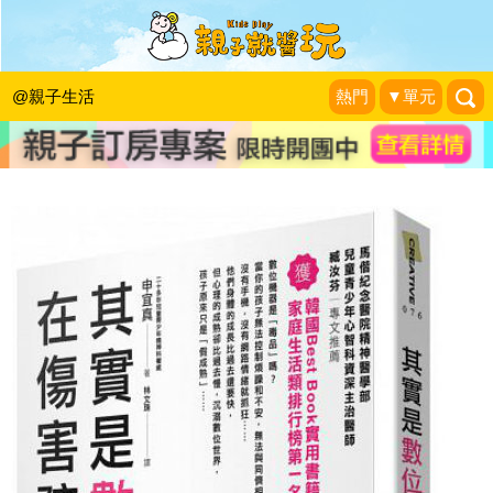
《留言贈書活動》其實是數位在傷害孩
子(得獎名單)
@親子生活
熱門
▼單元
KidsPlay活動企劃
|
2015-07-21