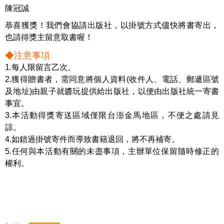
陳冠誠
恭喜獲獎！我們會協請出版社，以掛號方式儘快將書寄出，
也請得獎主留意取書喔！
◆注意事項
1.每人限留言乙次。
2.獲得贈書者，需同意將個人資料(收件人、電話、郵遞區號
及地址)由親子就醬玩提供給出版社，以便由出版社統一寄書
事宜。
3.本活動得獎寄送區域僅限台澎金馬地區，不便之處請見
諒。
4.如錯過掛號寄件而導致書籍退回，將不再補寄。
5.任何與本活動有關的未盡事項，主辦單位保留隨時修正的
權利。