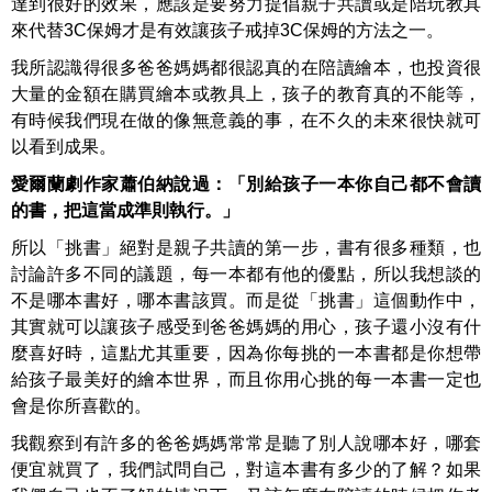
達到很好的效果，應該是要努力提倡親子共讀或是陪玩教具
來代替3C保姆才是有效讓孩子戒掉3C保姆的方法之一。
我所認識得很多爸爸媽媽都很認真的在陪讀繪本，也投資很
大量的金額在購買繪本或教具上，孩子的教育真的不能等，
有時候我們現在做的像無意義的事，在不久的未來很快就可
以看到成果。
愛爾蘭劇作家蕭伯納說過：「別給孩子一本你自己都不會讀
的書，把這當成準則執行。」
所以「挑書」絕對是親子共讀的第一步，書有很多種類，也
討論許多不同的議題，每一本都有他的優點，所以我想談的
不是哪本書好，哪本書該買。而是從「挑書」這個動作中，
其實就可以讓孩子感受到爸爸媽媽的用心，孩子還小沒有什
麼喜好時，這點尤其重要，因為你每挑的一本書都是你想帶
給孩子最美好的繪本世界，而且你用心挑的每一本書一定也
會是你所喜歡的。
我觀察到有許多的爸爸媽媽常常是聽了別人說哪本好，哪套
便宜就買了，我們試問自己，對這本書有多少的了解？如果