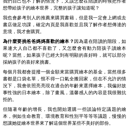
我們自己也不了解的情況下，又該怎麼在陪讀的時候把作者
想帶給孩子的繪本世界，完整的孩子讓知道呢？
我也會參考別人的推薦來購買書籍，但是我一定會上網或去
書店做足功課，確定內頁是我喜歡並且我了解作者想傳達的
意境，我才會購買。
為什麼要挑爸爸媽媽喜歡的繪本？
因為還在陪讀的階段，如
果連大人自己都不喜歡了，又怎麼會有動力陪孩子讀繪本
呢？當然，如果孩子已經大到有明顯的喜好時，就可以部分
採納孩子的喜好來挑書。
每個月我都會提撥一個金額來當購買繪本的基金，當然很多
書都是口袋名單，恨不得一口氣全搬回家，但在不允許的情
況下，我會依照亮亮現在適合的年齡來選擇繪本，我偏好故
事性強的日本繪本，除了畫風，溫馨感人的內容是我很難抗
拒的。
但隨著年齡的增長，我也開始選購一些談論特定議題的繪
本，例如生命教育、環境教育和性別平等等等議題，慢慢的
想讓她從繪本世界來了解這個世界某些不美好的部份。