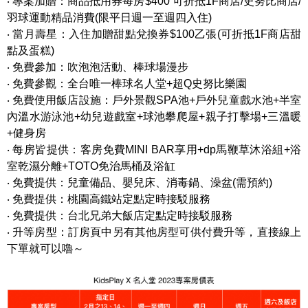
‧ 專案加贈：商品抵用券每房$400 可折抵1F商店/史努比商店/
羽球運動精品消費(限平日週一至週四入住)
‧ 當月壽星：入住加贈甜點兌換券
$100
乙張
(
可折抵
1F
商店甜
點及蛋糕
)
‧ 免費參加：吹泡泡活動、棒球場漫步
‧ 免費參觀：全台唯一棒球名人堂+超Q史努比樂園
‧ 免費使用飯店設施：戶外景觀SPA池+戶外兒童戲水池+半室
內溫水游泳池+幼兒遊戲室+球池攀爬屋+親子打擊場+三溫暖
+健身房
‧ 每房皆提供：客房免費
MINI BAR
享用
+dp
馬鞭草沐浴組
+
浴
室乾濕分離
+TOTO
免治馬桶及浴缸
‧ 免費提供：兒童備品、嬰兒床、消毒鍋、澡盆(需預約)
‧ 免費提供：桃園高鐵站定點定時接駁服務
‧ 免費提供：台北兄弟大飯店定點定時接駁服務
‧ 升等房型：訂房頁中另有其他房型可供付費升等，直接線上
下單就可以嚕～