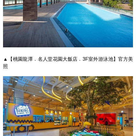
▲【桃園龍潭．名人堂花園大飯店．3F室外游泳池】官方美
照