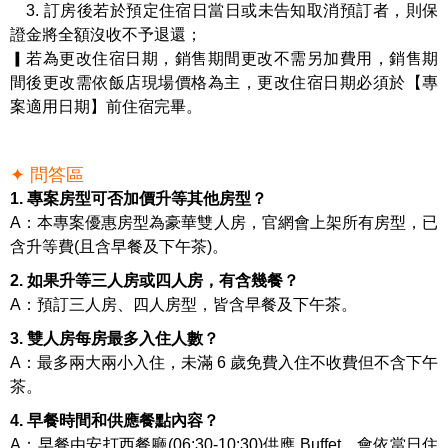
3. 訂房後若於預定住宿日當日或未告知取消預訂者，則保
證金將全額沒收不予退還；
▎若為更改住宿日期，銷售期間更改不需另加費用，銷售期
間後更改需依飯店現場價格為主，更改住宿日期必須於【專
案適用日期】前住宿完畢。
✦ 問答區
1. 專案房型可否加價升等其他房型？
A：本專案優惠房型為豪華雙人房，官網會上架所有房型，已
含升等費(且含早餐及下午茶)。
2. 如果升等三人房或四人房，有含幾餐？
A：預訂三人房、四人房型，皆含早餐及下午茶。
3. 雙人房每房最多入住人數？
A：最多兩大兩小入住，未滿 6 歲免費入住不收費但不含下午
茶。
4. 早餐時間和供應餐點內容？
A：早餐由安打西餐廳(06:30-10:30)供應 Buffet，會依當日住