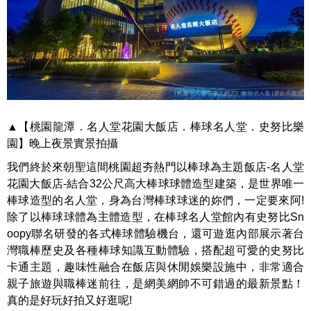
▲【桃園龍潭．名人堂花園大飯店．棒球名人堂．史努比樂
園】晚上夜景實景拍攝
我們終於來朝聖這間桃園超夯熱門以棒球為主題飯店-名人堂
花園大飯店-結合32公尺高大棒球球體造型建築，是世界唯一
棒球造型的名人堂，身為台灣棒球球迷的妳們，一定要來阿!
除了以棒球球體為主體造型，在棒球名人堂館內有史努比Sn
oopy聯名研發的各式棒球體驗機台，還可遊逛內部展示著台
灣職棒歷史及各種棒球知識互動體驗，搭配超可愛的史努比
卡通主題，趣味性融合在飯店與休閒娛樂設施中，非常適合
親子旅遊與職棒迷前往，是網美網帥不可錯過的最新景點！
真的是好玩好拍又好逛呢!