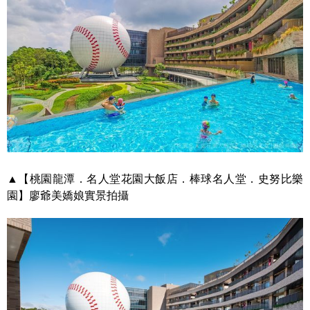
▲【桃園龍潭．名人堂花園大飯店．棒球名人堂．史努比樂
園】廖爺美嬌娘實景拍攝