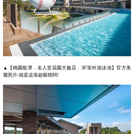
▲【桃園龍潭．名人堂花園大飯店．3F室外游泳池】官方美
麗照片-就是這張超吸睛阿!