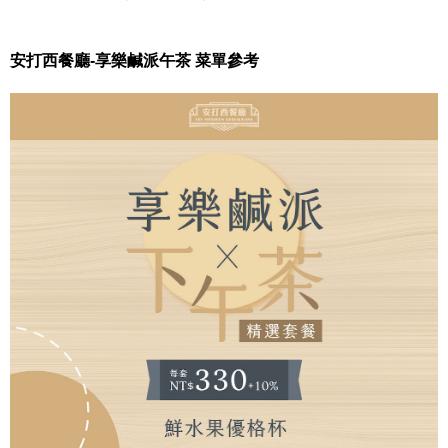
安打西餐廳-享樂鹹派午茶 菜單參考