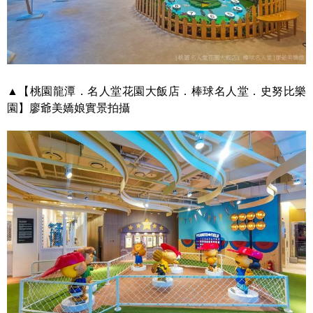
▲【桃園龍潭．名人堂花園大飯店．棒球名人堂．史努比樂
園】廖爺美嬌娘實景拍攝