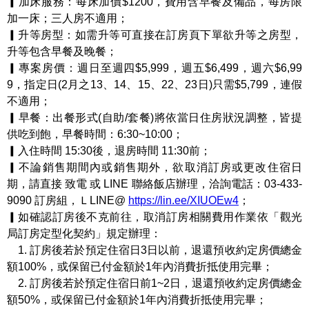
▎加床服務：每床加價$1200，費用含早餐及備品，每房限
加一床；三人房不適用；
▎升等房型：如需升等可直接在訂房頁下單欲升等之房型，
升等包含早餐及晚餐；
▎專案房價：週日至週四$5,999，週五$6,499，週六$6,99
9，指定日(2月之13、14、15、22、23日)只需$5,799，連假
不適用；
▎早餐：出餐形式(自助/套餐)將依當日住房狀況調整，皆提
供吃到飽，早餐時間：6:30~10:00；
▎入住時間 15:30後，退房時間 11:30前；
▎不論銷售期間內或銷售期外，欲取消訂房或更改住宿日
期，請直接 致電 或 LINE 聯絡飯店辦理，洽詢電話：03-433-
9090 訂房組，ＬLINE@
https://lin.ee/XIUOEw4
；
▎如確認訂房後不克前往，取消訂房相關費用作業依「觀光
局訂房定型化契約」規定辦理：
1. 訂房後若於預定住宿日3日以前，退還預收約定房價總金
額100%，或保留已付金額於1年內消費折抵使用完畢；
2. 訂房後若於預定住宿日前1~2日，退還預收約定房價總金
額50%，或保留已付金額於1年內消費折抵使用完畢；