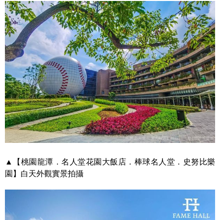
▲【桃園龍潭．名人堂花園大飯店．棒球名人堂．史努比樂
園】白天外觀實景拍攝