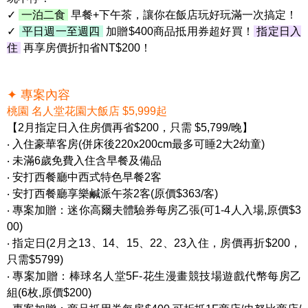
✓
一泊二食
早餐+下午茶，讓你在飯店玩好玩滿一次搞定！
✓
平日週一至週四
加贈$400商品抵用券超好買！
指定日入
住
再享房價折扣省NT$200！
✦ 專案內容
桃園 名人堂花園大飯店 $5,999起
【2月指定日入住房價再省$200，只需 $5,799/晚】
‧ 入住豪華客房(併床後220x200cm最多可睡2大2幼童)
‧ 未滿6歲免費入住含早餐及備品
‧ 安打西餐廳中西式特色早餐2客
‧ 安打西餐廳享樂鹹派午茶
2
客
(
原價
$363/
客
)
‧
專案加贈：迷你高爾夫體驗券每房乙張(可1-4人入場,原價$3
00)
‧ 指定日(2月之13、14、15、22、23入住，房價再折$200，
只需$5799)
‧ 專案加贈：棒球名人堂5F-花生漫畫競技場遊戲代幣每房乙
組(6枚,原價$200)