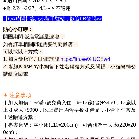
● 適用日期：2023/1/31 ~ 5/31
● 唯2/24~2/27、4/1~4/4不適用
【QA時間】客服小幫手駐站，歡迎FB發問>>
貼心小叮嚀：
開團期間
飯店電話量
遽增
，
如有訂單相關問題需要詢問飯店，
可以採以下方式：
1. 加入飯店官方LINE詢問
https://lin.ee/XIUOEw4
2. 私訊KidsPlay小編留下姓名聯絡方式及問題，小編會轉交
請飯店回電
✦ 注意事項
▎加人加價：未滿6歲免費入住，6~12歲(含)+$450，13歲以
上及成人+$900，以上費用均含早餐及備品，不含下午茶及
上述贈送方案；
▎專案床型：兩小床(110x200cm)，可合併為一大床(220x20
0cm)；