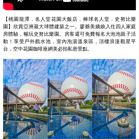
【桃園龍潭．名人堂花園大飯店．棒球名人堂．史努比樂
園】欣賞亞洲最大球體建築之一。廖爺美嬌娘入住四人家庭
房體驗，暢玩史努比樂園。房客還可免費報名大泡泡親子活
動！享受戶外戲水池，室內泡湯溫泉區，頂樓浪漫觀星平
台，空中花園咖啡座網美必拍私密景點。