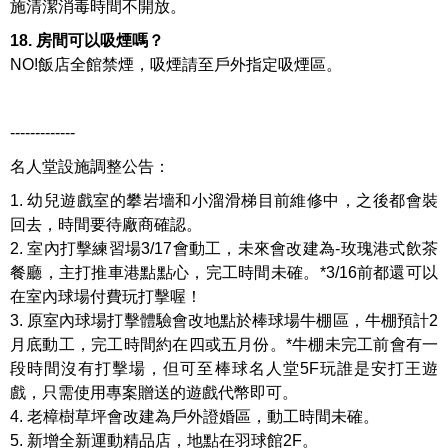
施清潔消毒時間不開放。
18. 房間可以吸煙嗎？
NO!飯店全館禁煙，吸煙請至戶外指定吸煙區。
-------------
名人堂設施調整公告：
1. 幼兒遊戲室的攀岩墻和小溜滑梯目前維修中，之後都會裝
回去，時間要待廠商確認。
2. 室內打擊練習場3/17會動工，未來會改建為-玫瑰港式飲茶
餐廳，主打推車港點點心，完工時間未確。*3/16前都還可以
在室內球場付費玩打擊喔！
3. 原室內球場打擊體驗會改地點於棒球場牛棚區，牛棚預計2
月底動工，完工時間約在四或五月份。*牛棚未完工前會有一
段時間沒有打擊場，但可至棒球名人堂5F玩誰是安打王遊
戲，只需使用專案贈送的遊戲代幣即可。
4. 老樟樹草坪會改建為戶外證婚區，動工時間未確。
5. 新增全新運動精品店，地點在羽球館2F。