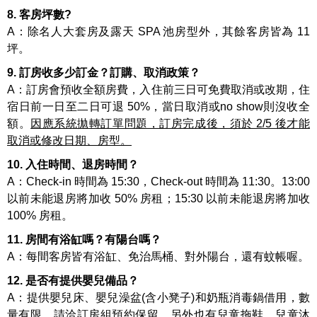
8. 客房坪數?
A：除名人大套房及露天 SPA 池房型外，其餘客房皆為 11
坪。
9. 訂房收多少訂金？訂購、取消政策？
A：訂房會預收全額房費，入住前三日可免費取消或改期，住
宿日前一日至二日可退 50%，當日取消或no show則沒收全
額。
因應系統拋轉訂單問題，訂房完成後，須於 2/5 後才能
取消或修改日期、房型。
10. 入住時間、退房時間？
A：Check-in 時間為 15:30，Check-out 時間為 11:30。13:00
以前未能退房將加收 50% 房租；15:30 以前未能退房將加收
100% 房租。
11. 房間有浴缸嗎？有陽台嗎？
A：每間客房皆有浴缸、免治馬桶、對外陽台，還有蚊帳喔。
12. 是否有提供嬰兒備品？
A：提供嬰兒床、嬰兒澡盆(含小凳子)和奶瓶消毒鍋借用，數
量有限，請洽訂房組預約保留。另外也有兒童拖鞋、兒童沐