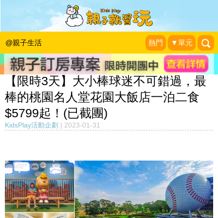
@親子生活
熱門
▼單元
【限時3天】大小棒球迷不可錯過，最
棒的桃園名人堂花園大飯店一泊二食
$5799起！(已截團)
KidsPlay活動企劃
|
2023-01-31