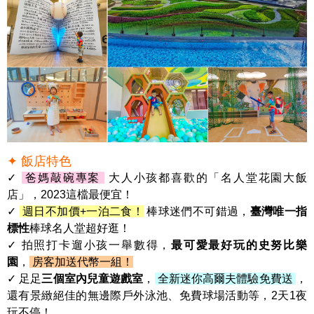
✦ 飯店特色
✓
爸媽敲碗專案
大人小孩都喜歡的「名人堂花園大飯
店」，2023這檔最便宜！
✓
週日不加價+一泊二食！
棒球迷們不可錯過，
臺灣唯一指
標性
棒球名人堂超好逛！
✓ 拍照打卡遛小孩一舉數得，
最可愛最好玩的史努比樂
園
，
房客加送代幣一組！
✓ 足足
三個室內兒童遊戲室
，
全新迷你高爾夫體驗免費送
，
還有景緻絕佳的無邊際戶外泳池、免費球場活動等，2天1夜
玩不停！