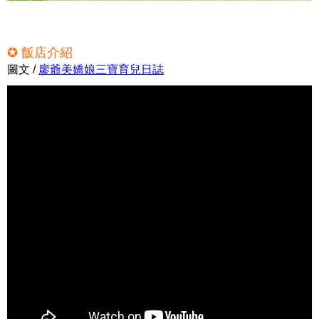
✪ 飯店介紹
圖文 /
廖爺美嬌娘三寶育兒日誌