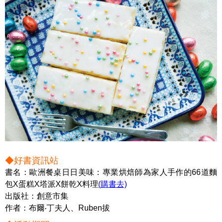
◆好書資訊站
書名：歐洲餐桌日日美味：專業烘焙師為家人手作的66道麵
包X蛋糕X塔派X餅乾X料理
(購書去)
出版社：創意市集
作者：布爾‧丁夫人、Ruben拔