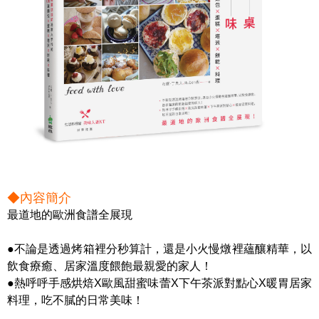
◆內容簡介
最道地的歐洲食譜全展現
●不論是透過烤箱裡分秒算計，還是小火慢燉裡蘊釀精華，以
飲食療癒、居家溫度餵飽最親愛的家人！
●熱呼呼手感烘焙X歐風甜蜜味蕾X下午茶派對點心X暖胃居家
料理，吃不膩的日常美味！