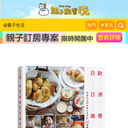
《歐洲餐桌日日美味》留言贈書活動
(得獎名單)
@親子生活
熱門
▼單元
KidsPlay活動企劃
|
2016-10-26