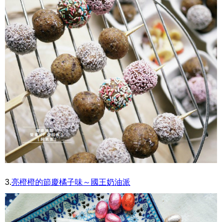
3.
亮橙橙的節慶橘子味～國王奶油派