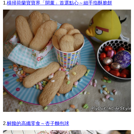
1.
橫掃荷蘭寶寶界「開薰」首選點心～細手指酥脆餅
2.
解饞的高纖零食～杏子麵包球