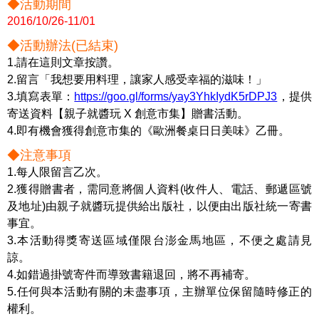
◆
活動期間
2
016/10/26-11/01
◆
活動辦法(已結束)
1.請在這則文章按讚。
2.留言「我想要用料理，讓家人感受幸福的滋味！」
3.填寫表單：
https://goo.gl/forms/yay3YhkIydK5rDPJ3
，提供
寄送資料【親子就醬玩 X 創意市集】贈書活動。
4.即有機會獲得創意市集的《歐洲餐桌日日美味》乙冊。
◆注意事項
1.每人限留言乙次。
2.獲得贈書者，需同意將個人資料(收件人、電話、郵遞區號
及地址)由親子就醬玩提供給出版社，以便由出版社統一寄書
事宜。
3.本活動得獎寄送區域僅限台澎金馬地區，不便之處請見
諒。
4.如錯過掛號寄件而導致書籍退回，將不再補寄。
5.任何與本活動有關的未盡事項，主辦單位保留隨時修正的
權利。