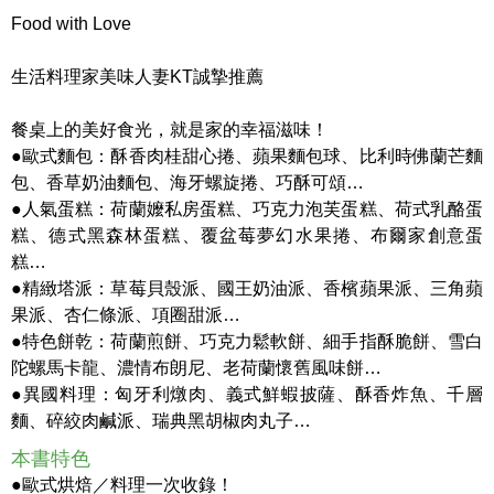
Food with Love
生活料理家美味人妻KT誠摯推薦
餐桌上的美好食光，就是家的幸福滋味！
●歐式麵包：酥香肉桂甜心捲、蘋果麵包球、比利時佛蘭芒麵
包、香草奶油麵包、海牙螺旋捲、巧酥可頌…
●人氣蛋糕：荷蘭嬤私房蛋糕、巧克力泡芙蛋糕、荷式乳酪蛋
糕、德式黑森林蛋糕、覆盆莓夢幻水果捲、布爾家創意蛋
糕…
●精緻塔派：草莓貝殼派、國王奶油派、香檳蘋果派、三角蘋
果派、杏仁條派、項圈甜派…
●特色餅乾：荷蘭煎餅、巧克力鬆軟餅、細手指酥脆餅、雪白
陀螺馬卡龍、濃情布朗尼、老荷蘭懷舊風味餅…
●異國料理：匈牙利燉肉、義式鮮蝦披薩、酥香炸魚、千層
麵、碎絞肉鹹派、瑞典黑胡椒肉丸子…
本書特色
●歐式烘焙／料理一次收錄！