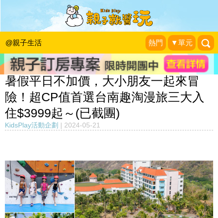
@親子生活
熱門
▼單元
暑假平日不加價，大小朋友一起來冒
險！超CP值首選台南趣淘漫旅三大入
住$3999起～(已截團)
KidsPlay活動企劃
|
2024-05-21