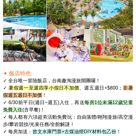
✦ 飯店特色
✓ 全台唯一冒險飯店，台南趣淘漫旅開團囉！
✓
暑假週一至週四享小假日不加價
、週五週日+$800；
非暑
假週五週日不加價
！
✓ 6/30前平日(週日~週五)入住，再送
每房1位未滿12歲兒童
免費入住
(含早餐)！
✓ 每人都有六項超夯活動免費玩：自由落體/翱翔漫旅/高空漫
步/攀岩競技/光束任務/全館解謎！
✓ 每房加送：
曾文水庫門票+古煤油燈DIY材料包乙份
！