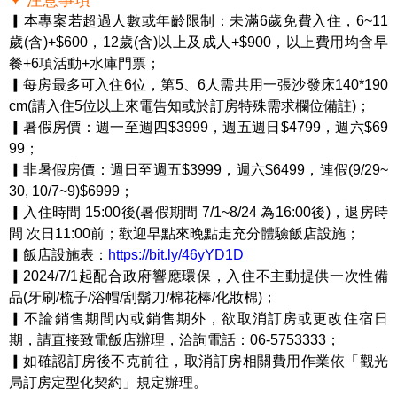
✦ 注意事項
▎本專案若超過人數或年齡限制：未滿6歲免費入住，6~11
歲(含)+$600，12歲(含)以上及成人+$900，以上費用均含早
餐+6項活動+水庫門票；
▎每房最多可入住6位，第5、6人需共用一張沙發床140*190
cm(請入住5位以上來電告知或於訂房特殊需求欄位備註)；
▎暑假房價：週一至週四$3999，週五週日$4799，週六$69
99；
▎非暑假房價：週日至週五$3999，週六$6499，連假(9/29~
30, 10/7~9)$6999；
▎入住時間 15:00後(暑假期間 7/1~8/24 為16:00後)，退房時
間 次日11:00前；歡迎早點來晚點走充分體驗飯店設施；
▎飯店設施表：
https://bit.ly/46yYD1D
▎2024/7/1起配合政府響應環保，入住不主動提供一次性備
品(牙刷/梳子/浴帽/刮鬍刀/棉花棒/化妝棉)；
▎不論銷售期間內或銷售期外，欲取消訂房或更改住宿日
期，請直接致電飯店辦理，洽詢電話：06-5753333；
▎如確認訂房後不克前往，取消訂房相關費用作業依「觀光
局訂房定型化契約」規定辦理。