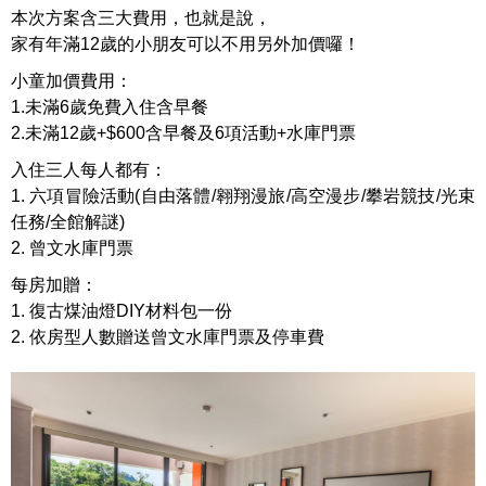
本次方案含三大費用，也就是說，
家有年滿12歲的小朋友可以不用另外加價囉！
小童加價費用：
1.未滿6歲免費入住含早餐
2.未滿
12
歲
+$600
含早餐及
6
項活動+水庫門票
入住三人每人都有：
1. 六項冒險活動
(
自由落體
/
翱翔漫旅
/
高空漫步
/
攀岩競技
/
光束
任務
/
全館解謎
)
2.
曾文水庫門票
每房加贈：
1. 復古煤油燈DIY材料包一份
2.
依房型人數贈送曾文水庫門票及停車費