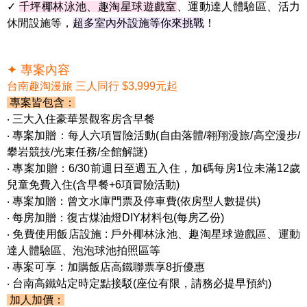
✓
千坪椰林泳池、趣淘星球遊戲室
、運動達人體驗區、活力
休閒設施等，
超多室內外設施等你來挑戰
！
✦ 專案內容
台南趣淘漫旅 三人同行 $3,999元起
專案皆包含：
‧ 三大入住豪華景觀客房含早餐
‧ 專案加贈：每人六項冒險活動(自由落體/翱翔漫旅/高空漫步/
攀岩競技/光束任務/全館解謎)
‧ 專案加贈：6/30前週日至週五入住，加碼
每房1位未滿12歲
兒童免費入住
(含早餐+6項冒險活動)
‧ 專案加贈：曾文水庫門票及停車費(依房型人數提供)
‧ 每房加贈：
復古煤油燈DIY材料包(每房乙份)
‧ 免費使用飯店設施 : 戶外椰林泳池、趣淘星球遊戲區、運動
達人體驗區、泡泡球池拍照區等
‧ 專案可享：
加購飯店高鐵聯票享8折優惠
‧ 台南高鐵站定時定點接駁(座位有限，請務必提早預約)
加人加價：