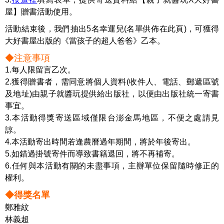
屋】贈書活動使用。
活動結束後，我們抽出5名幸運兒(名單供佈在此頁)，可獲得
大好書屋出版的《當孩子的超人爸爸》乙本。
◆注意事項
1.每人限留言乙次。
2.獲得贈書者，需同意將個人資料(收件人、電話、郵遞區號
及地址)由親子就醬玩提供給出版社，以便由出版社統一寄書
事宜。
3.本活動得獎寄送區域僅限台澎金馬地區，不便之處請見
諒。
4.本活動寄出時間若逢農曆過年期間，將於年後寄出。
5.如錯過掛號寄件而導致書籍退回，將不再補寄。
6.任何與本活動有關的未盡事項，主辦單位保留隨時修正的
權利。
◆得獎名單
鄭雅紋
林義超