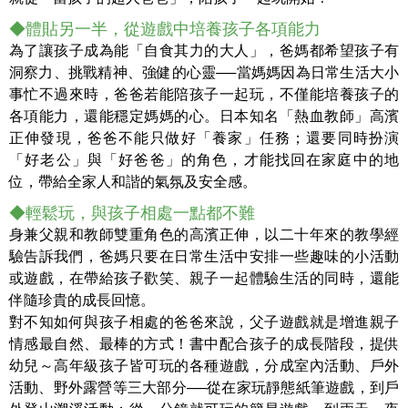
◆體貼另一半，從遊戲中培養孩子各項能力
為了讓孩子成為能「自食其力的大人」，爸媽都希望孩子有
洞察力、挑戰精神、強健的心靈──當媽媽因為日常生活大小
事忙不過來時，爸爸若能陪孩子一起玩，不僅能培養孩子的
各項能力，還能穩定媽媽的心。日本知名「熱血教師」高濱
正伸發現，爸爸不能只做好「養家」任務；還要同時扮演
「好老公」與「好爸爸」的角色，才能找回在家庭中的地
位，帶給全家人和諧的氣氛及安全感。
◆輕鬆玩，與孩子相處一點都不難
身兼父親和教師雙重角色的高濱正伸，以二十年來的教學經
驗告訴我們，爸媽只要在日常生活中安排一些趣味的小活動
或遊戲，在帶給孩子歡笑、親子一起體驗生活的同時，還能
伴隨珍貴的成長回憶。
對不知如何與孩子相處的爸爸來說，父子遊戲就是增進親子
情感最自然、最棒的方式！書中配合孩子的成長階段，提供
幼兒～高年級孩子皆可玩的各種遊戲，分成室內活動、戶外
活動、野外露營等三大部分──從在家玩靜態紙筆遊戲，到戶