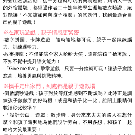
外登山溯溪活動；從一分鐘就可玩的簡易遊戲，到兩天一夜
的外宿體驗，都經過作者二十餘年教學生涯無數次驗證，絕
對能讓「不知該如何與孩子相處」的爸媽們，找到最適合自
己的親子遊戲！
※在家玩遊戲，親子情感更緊密
‧數字拼圖、卡牌遊戲：隨時隨地都可玩，親子一起鍛鍊腦
力、訓練邏輯力。
‧故事接龍：不僅能讓全家人哈哈大笑，還能讓孩子搶著說，
不知不覺中提升語文能力！
‧「Give me five」擊掌遊戲：只要一分鐘就可玩！讓孩子愈跳
愈高，培養勇氣與挑戰精神。
※攜手走出家門，到處都是親子遊戲場
‧倒數讀秒遊戲：孩子對於等紅燈感到不耐煩嗎？此時正是訓
練孩子數數字的好時機！或是和孩子比一比，誰閉上眼睛倒
數讀秒比較準？
‧「設計旁白」遊戲：散步時，身旁來來去去的路人在想什
麼？和孩子隨興地為他們設計旁白，不用多想，和孩子一起
哈哈大笑最重要！