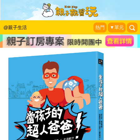
《當孩子的超人爸爸》留言贈書活動
KidsPlay活動企劃
|
2016-01-25
@親子生活
熱門
▼單元