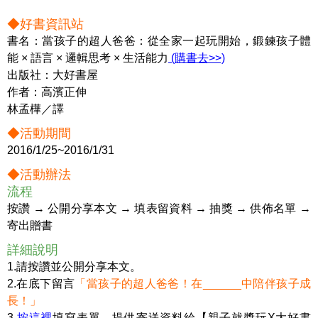
◆好書資訊站
書名：當孩子的超人爸爸：從全家一起玩開始，鍛鍊孩子體
能 × 語言 × 邏輯思考 × 生活能力
(購書去>>)
出版社：大好書屋
作者：高濱正伸
林孟樺／譯
◆活動期間
2016/1/25~2016/1/31
◆活動辦法
流程
按讚 → 公開分享本文 → 填表留資料 → 抽獎 → 供佈名單 →
寄出贈書
詳細說明
1.請按讚並公開分享本文。
2.在底下留言
「當孩子的超人爸爸！在______中陪伴孩子成
長！」
3.
按這裡
填寫表單，提供寄送資料給【親子就醬玩X大好書