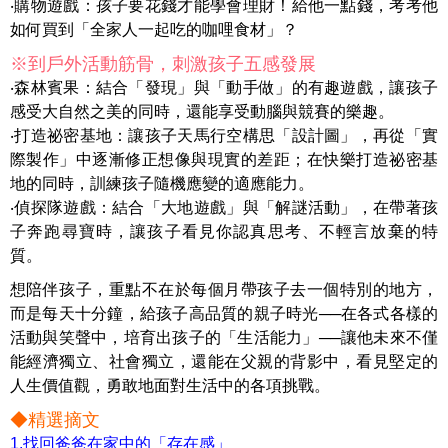
‧購物遊戲：孩子要花錢才能學會理財！給他一點錢，考考他
如何買到「全家人一起吃的咖哩食材」？
※到戶外活動筋骨，刺激孩子五感發展
‧森林賓果：結合「發現」與「動手做」的有趣遊戲，讓孩子
感受大自然之美的同時，還能享受動腦與競賽的樂趣。
‧打造祕密基地：讓孩子天馬行空構思「設計圖」，再從「實
際製作」中逐漸修正想像與現實的差距；在快樂打造祕密基
地的同時，訓練孩子隨機應變的適應能力。
‧偵探隊遊戲：結合「大地遊戲」與「解謎活動」，在帶著孩
子奔跑尋寶時，讓孩子看見你認真思考、不輕言放棄的特
質。
想陪伴孩子，重點不在於每個月帶孩子去一個特別的地方，
而是每天十分鐘，給孩子高品質的親子時光──在各式各樣的
活動與笑聲中，培育出孩子的「生活能力」──讓他未來不僅
能經濟獨立、社會獨立，還能在父親的背影中，看見堅定的
人生價值觀，勇敢地面對生活中的各項挑戰。
◆精選摘文
1.找回爸爸在家中的「存在感」