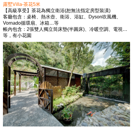
露墅Villa-茶花5米
【高級享受】茶花為獨立衛浴(恕無法指定房型裝潢)
客廳包含：桌椅、熱水壺、衛浴、浴缸、Dyson吹風機、
Vornado循環扇、冰箱…等
帳內包含：2張雙人獨立筒床墊(半圓床)、冷暖空調、電視…
等，有小花園