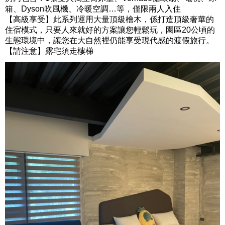
箱、Dyson吹風機、冷暖空調…等，
僅限兩人入住
【高級享受】
此系列運用大量頂級檜木，係打造頂級奢華的
住宿模式，只要人來就好的方案讓您輕鬆玩，園區20公頃的
生態環境中，讓您在大自然裡仍能享受現代感的渡假旅行。
【請注意】露宅須走樓梯