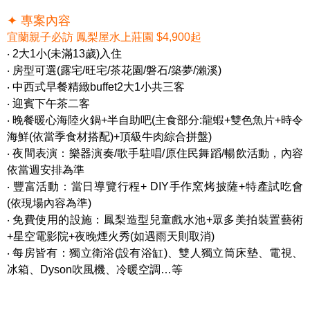
✦ 專案內容
宜蘭親子必訪 鳳梨屋水上莊園 $4,900起
‧ 2大1小(未滿13歲)入住
‧ 房型可選(露宅/旺宅/茶花園/磐石/築夢/瀨溪)
‧ 中西式早餐精緻buffet2大1小共三客
‧ 迎賓下午茶二客
‧ 晚餐暖心海陸火鍋+半自助吧(主食部分:龍蝦+雙色魚片+時令
海鮮(依當季食材搭配)+頂級牛肉綜合拼盤)
‧ 夜間表演：樂器演奏/歌手駐唱/原住民舞蹈/暢飲活動，內容
依當週安排為準
‧ 豐富活動：當日導覽行程+ DIY手作窯烤披薩+特產試吃會
(依現場內容為準)
‧ 免費使用的設施：鳳梨造型兒童戲水池+眾多美拍裝置藝術
+星空電影院+夜晚煙火秀(如遇雨天則取消)
‧ 每房皆有：獨立衛浴(設有浴缸)、雙人獨立筒床墊、電視、
冰箱、Dyson吹風機、冷暖空調…等