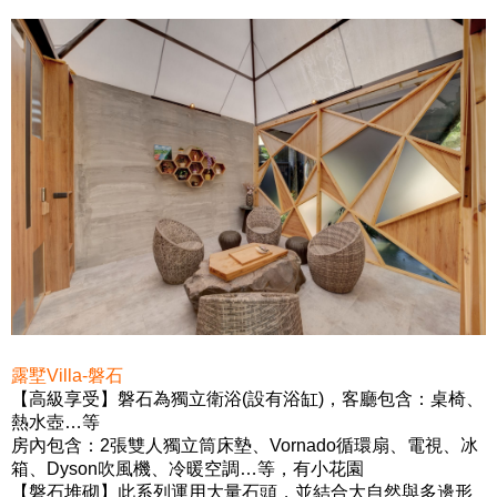
露墅Villa-磐石
【高級享受】
磐石為獨立衛浴(設有浴缸)，
客廳包含：桌椅、
熱水壺…等
房內包含：2張雙人獨立筒床墊、Vornado循環扇、電視、冰
箱、Dyson吹風機、冷暖空調…等，
有小花園
【磐石堆砌】
此系列運用大量石頭，並結合大自然與多邊形