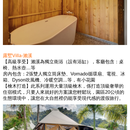
露墅Villa-瀨溪
【高級享受】
瀨溪為獨立衛浴（設有浴缸），
客廳包含：桌
椅、熱水壺…等
房內包含：2張雙人獨立筒床墊、Vornado循環扇、電視、冰
箱、Dyson吹風機、冷暖空調…等，
有小花園
【檜木打造】
此系列運用大量頂級檜木，係打造頂級奢華的
住宿模式，只要人來就好的方案讓您輕鬆玩，園區20公頃的
生態環境中，讓您在大自然裡仍能享受現代感的渡假旅行。