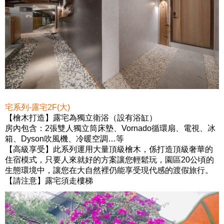
宅系列-露宅2F(大)
【檜木打造】
露宅為獨立衛浴（設有浴缸）
房內包含：2張雙人獨立筒床墊、Vornado循環扇、電視、冰
箱、Dyson吹風機、冷暖空調…等
【高級享受】
此系列運用大量頂級檜木，係打造頂級奢華的
住宿模式，只要人來就好的方案讓您輕鬆玩，園區20公頃的
生態環境中，讓您在大自然裡仍能享受現代感的渡假旅行。
【請注意】露宅須走樓梯