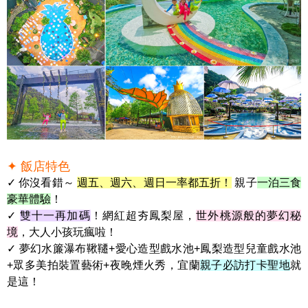
✦ 飯店特色
✓ 你沒看錯～
週五、週六、週日一率都五折！
親子
一泊三食
豪華體驗
！
✓
雙十一再加碼
！網紅超夯鳳梨屋，
世外桃源般的夢幻秘
境
，大人小孩玩瘋啦！
✓ 夢幻水簾瀑布鞦韆+愛心造型戲水池+鳳梨造型兒童戲水池
+眾多美拍裝置藝術+夜晚煙火秀，宜蘭
親子必訪打卡聖地
就
是這！