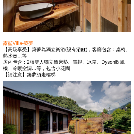
露墅Villa-築夢
【高級享受】
築夢為獨立衛浴(設有浴缸)，
客廳包含：桌椅、
熱水壺…等
房內包含：2張雙人獨立筒床墊、電視、冰箱、Dyson吹風
機、冷暖空調…等，
包含小花園
【請注意】築夢須走樓梯