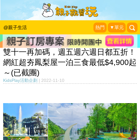
@親子生活
熱門
▼單元
雙十一再加碼，週五週六週日都五折！
網紅超夯鳳梨屋一泊三食最低$4,900起
～(已截團)
KidsPlay活動企劃
|
2022-11-10