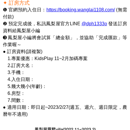
✦ 訂房方式
❶ 官網預約入住日：
https://booking.wanglai1108.com/
(無需
付款)
❷ 預定完成後，私訊鳳梨屋官方LINE
@dph1333o
發送訂房
資料給鳳梨屋小編
➌ 鳳梨屋小編將會試算「總金額」，並協助「完成匯款」等
作業喔～
● 訂房資料(請複製)
1.專案優惠：KidsPlay 11~2月加碼專案
2.訂房大名：
3.手機：
4.入住日期：
5.幾大幾小(年齡)：
6.房型：
7.間數：
● 適用日期：即日起~2023/2/27(週五、週六、週日限定，農
曆年不適用)