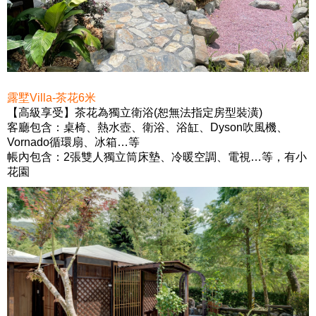
露墅Villa-茶花6米
【高級享受】茶花為獨立衛浴(恕無法指定房型裝潢)
客廳包含：桌椅、熱水壺、衛浴、浴缸、Dyson吹風機、
Vornado循環扇、冰箱…等
帳內包含：2張雙人獨立筒床墊、冷暖空調、電視…等，有小
花園