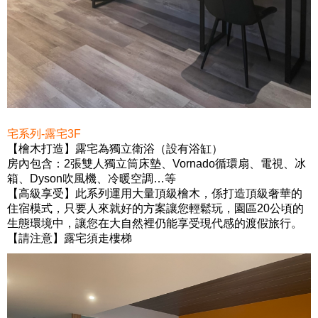
宅系列-露宅3F
【檜木打造】
露宅為獨立衛浴（設有浴缸）
房內包含：2張雙人獨立筒床墊、Vornado循環扇、電視、冰
箱、Dyson吹風機、冷暖空調…等
【高級享受】
此系列運用大量頂級檜木，係打造頂級奢華的
住宿模式，只要人來就好的方案讓您輕鬆玩，園區20公頃的
生態環境中，讓您在大自然裡仍能享受現代感的渡假旅行。
【請注意】露宅須走樓梯