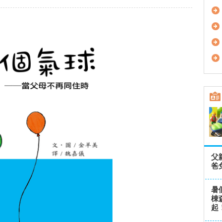
父
爸
暑
棟
起