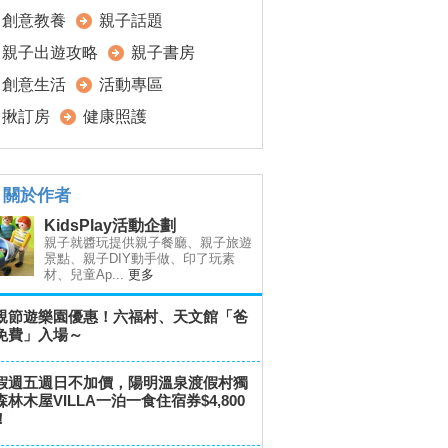
創意教養
親子話題
親子出遊攻略
親子書房
創意生活
活動專區
揪訂房
健康照護
關於作者
KidsPlay活動企劃
親子就醬玩提供親子餐廳、親子旅遊
景點、親子DIY動手做、印了玩素
材、兒童Ap...
更多
親節遊樂園優惠！六福村、天文館「爸
免費」入場～
假週五週日不加價，陽明溫泉渡假村獨
森林木屋VILLA一泊一食住宿券$4,800
！