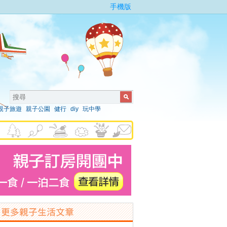
手機版
親子旅遊
親子公園
健行
diy
玩中學