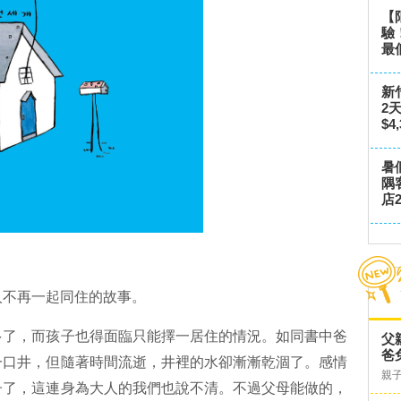
【
驗
最
新
2
$4
暑
隅
店2
人不再一起同住的故事。
多了，而孩子也得面臨只能擇一居住的情況。如同書中爸
父
爸
一口井，但隨著時間流逝，井裡的水卻漸漸乾涸了。感情
親
子了，這連身為大人的我們也說不清。不過父母能做的，