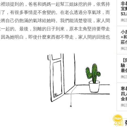
非
像裡頭提到的，爸爸和媽媽一起幫三姐妹挖的井，依舊持
宜
居了，有很多事情是不會變的。在老么透過分享氣球，而
$3
後將自己仍飽滿的氣球給她時。我們能清楚發現，家人間
揪
在一起的。最後，別離的日子到來，原本主角堅持要帶走
小
。因為她明白，即使什麼東西都不帶走，家人間的回憶也
+
莊
揪
【
驗
最
揪
寒
四
金
揪