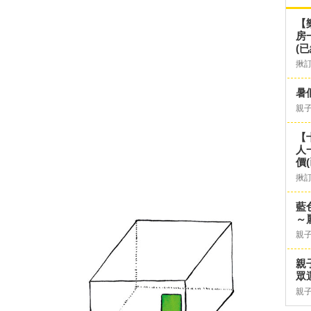
【
房
(已
揪
暑
親
【
人
價
揪
藍
～
親
親
眾
親