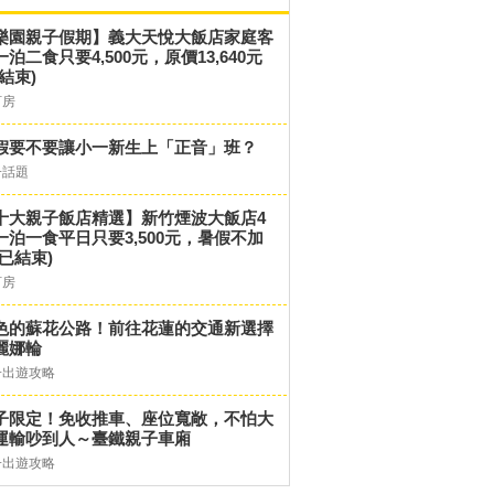
樂園親子假期】義大天悅大飯店家庭客
一泊二食只要4,500元，原價13,640元
結束)
訂房
假要不要讓小一新生上「正音」班？
子話題
十大親子飯店精選】新竹煙波大飯店4
一泊一食平日只要3,500元，暑假不加
(已結束)
訂房
色的蘇花公路！前往花蓮的交通新選擇
麗娜輪
子出遊攻略
子限定！免收推車、座位寬敞，不怕大
運輸吵到人～臺鐵親子車廂
子出遊攻略