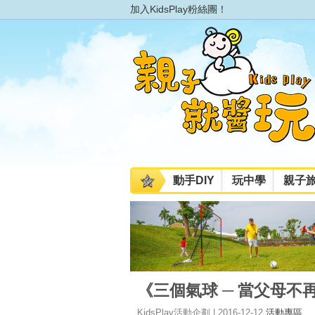
加入KidsPlay粉絲團！
動手DIY
玩中學
親子
《三個氣球 ─ 當父母不
KidsPlay活動企劃 | 2016-12-12
活動專區