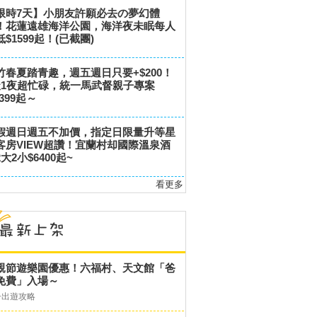
限時7天】小朋友許願必去の夢幻體
！花蓮遠雄海洋公園，海洋夜未眠每人
低$1599起！(已截團)
竹春夏踏青趣，週五週日只要+$200！
天1夜超忙碌，統一馬武督親子專案
,399起～
假週日週五不加價，指定日限量升等星
客房VIEW超讚！宜蘭村却國際溫泉酒
大2小$6400起~
看更多
親節遊樂園優惠！六福村、天文館「爸
免費」入場～
子出遊攻略