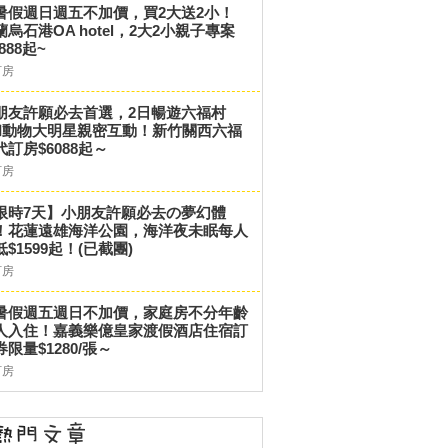
暑假週日週五不加價，買2大送2小！
蘭烏石港OA hotel，2大2小親子專案
,888起~
訂房
朋友許願必去首選，2日暢遊六福村
和動物大明星親密互動！新竹關西六福
代訂房$6088起～
訂房
限時7天】小朋友許願必去の夢幻體
！花蓮遠雄海洋公園，海洋夜未眠每人
低$1599起！(已截團)
訂房
暑假週五週日不加價，家庭房不分年齡
人入住！嘉義樂億皇家渡假酒店住宿訂
券限量$1280/張～
訂房