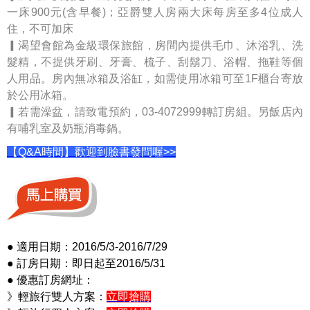
一床900元(含早餐)；亞爵雙人房兩大床每房至多4位成人
住，不可加床
▎渴望會館為金級環保旅館，房間內提供毛巾、沐浴乳、洗
髮精，不提供牙刷、牙膏、梳子、刮鬍刀、浴帽、拖鞋等個
人用品。房內無冰箱及浴缸，如需使用冰箱可至1F櫃台寄放
於公用冰箱。
▎若需澡盆，請致電預約，03-4072999轉訂房組。另飯店內
有哺乳室及奶瓶消毒鍋。
【Q&A時間】歡迎到臉書發問喔>>
● 適用日期：2016/5/3-2016/7/29
● 訂房日期：即日起至2016/5/31
● 優惠訂房網址：
》輕旅行雙人方案：
立即搶購