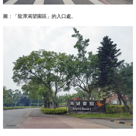
圖：「龍潭渴望園區」的入口處。