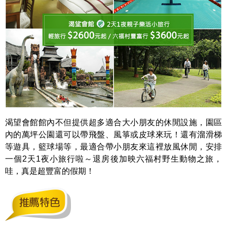
渴望會館館內不但提供超多適合大小朋友的休閒設施，園區
內的萬坪公園還可以帶飛盤、風箏或皮球來玩！還有溜滑梯
等遊具，籃球場等，最適合帶小朋友來這裡放風休閒，安排
一個2天1夜小旅行啦～退房後加映六福村野生動物之旅，
哇，真是超豐富的假期！