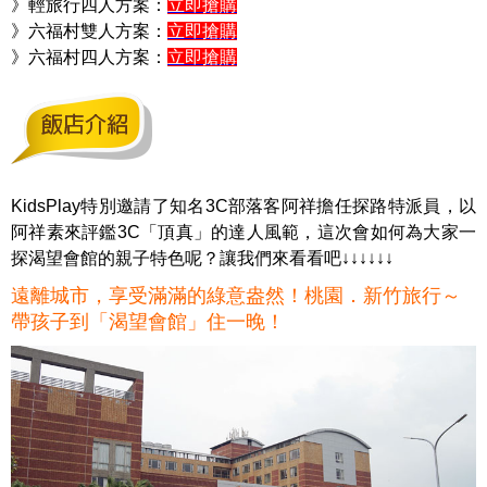
》輕旅行四人方案：
立即搶購
》六福村雙人方案：
立即搶購
》六福村四人方案：
立即搶購
KidsPlay特別邀請了知名3C部落客阿祥擔任探路特派員，以
阿祥素來評鑑3C「頂真」的達人風範，這次會如何為大家一
探渴望會館的親子特色呢？讓我們來看看吧↓↓↓↓↓↓
遠離城市，享受滿滿的綠意盎然！桃園．新竹旅行～
帶孩子到「渴望會館」住一晚！