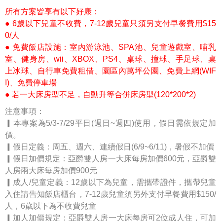
所有方案皆享有以下好康：
● 6歲以下兒童不收費，7-12歲兒童只須另支付早餐費用$15
0/人
● 免費飯店設施：室內游泳池、SPA池、兒童遊戲室、哺乳
室、健身房、wii、XBOX、PS4、桌球、撞球、手足球、桌
上冰球、自行車免費租借、園區內萬坪公園、免費上網(WIF
I)、免費停車場
● 若一大床房型不足，自動升等合併床房型(120*200*2)
注意事項：
▎本專案為5/3-7/29平日(週日~週四)使用，假日需依規定加
價。
▎假日定義：周五、週六、連續假日(6/9~6/11)，暑假不加價
▎假日加價規定：亞爵雙人房一大床每房加價600元，亞爵雙
人房兩大床每房加價900元
▎成人/兒童定義：12歲以下為兒童，需攜帶證件，攜帶兒童
入住請告知飯店櫃台，7-12歲兒童須另外支付早餐費用$150/
人，6歲以下為不收費兒童
▎加人加價規定：亞爵雙人房一大床每房可2位成人住，可加