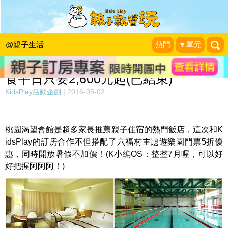
【暑假不加價！加碼六福村門票5折】
遠離城市，享受滿滿的綠意盎然～帶孩
@親子生活
熱門
▼單元
子到「渴望會館」住一晚！親子一泊一
食平日只要2,600元起(已結束)
KidsPlay活動企劃
|
2016-05-02
桃園渴望會館是超多家長推薦親子住宿的熱門飯店，這次和K
idsPlay的訂房合作不但搭配了六福村主題遊樂園門票5折優
惠，同時開放暑假不加價！(K小編OS：整整7月喔，可以好
好把握阿阿阿！)