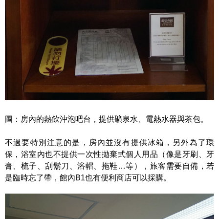
圖：房內的熱飲沖泡吧台，提供礦泉水、電熱水器與茶包。
不過要特別注意的是，房內並沒有提供冰箱，另外為了環
保，浴室內也不提供一次性拋棄式個人用品（像是牙刷、牙
膏、梳子、刮鬍刀、浴帽、拖鞋…等），旅客需要自備，若
是臨時忘了帶，館內B1也有便利商店可以採購。