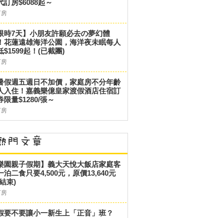
代訂房$6088起～
訂房
限時7天】小朋友許願必去の夢幻體
！花蓮遠雄海洋公園，海洋夜未眠每人
低$1599起！(已截團)
訂房
暑假週五週日不加價，家庭房不分年齡
人入住！嘉義樂億皇家渡假酒店住宿訂
券限量$1280/張～
訂房
樂園親子假期】義大天悅大飯店家庭客
一泊二食只要4,500元，原價13,640元
結束)
訂房
假要不要讓小一新生上「正音」班？