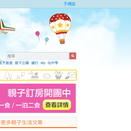
手機版
親子旅遊
親子公園
健行
diy
玩中學