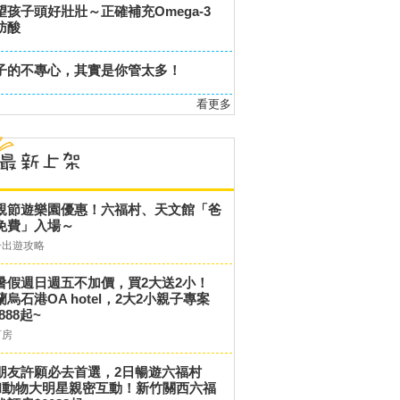
望孩子頭好壯壯～正確補充Omega-3
肪酸
子的不專心，其實是你管太多！
看更多
親節遊樂園優惠！六福村、天文館「爸
免費」入場～
子出遊攻略
暑假週日週五不加價，買2大送2小！
蘭烏石港OA hotel，2大2小親子專案
,888起~
訂房
朋友許願必去首選，2日暢遊六福村
和動物大明星親密互動！新竹關西六福