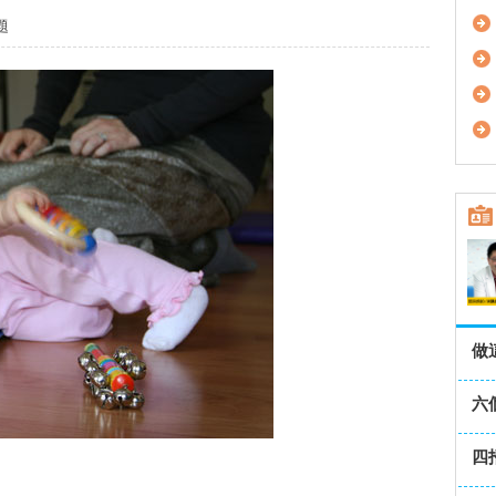
題
做
六
四