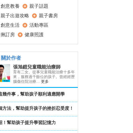
創意教養
親子話題
親子出遊攻略
親子書房
創意生活
活動專區
揪訂房
健康照護
關於作者
張旭鎧兒童職能治療師
育有二女。從事兒童職能治療十多年
來，服務過千餘位的孩子。曾經經歷
腦傷住院治療...
更多
這幾件事，幫助孩子順利適應開學
個方法，幫助提升孩子的挫折忍受度！
招！幫助孩子提升學習記憶力