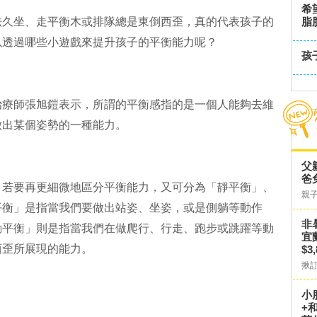
希
法久坐、走平衡木或排隊總是東倒西歪，真的代表孩子的
脂
以透過哪些小遊戲來提升孩子的平衡能力呢？
孩
治療師張旭鎧表示，所謂的平衡感指的是一個人能夠去維
做出某個姿勢的一種能力。
父
爸
，若要再更細微地區分平衡能力，又可分為「靜平衡」、
親
平衡」是指當我們要做出站姿、坐姿，或是側躺等動作
非
動平衡」則是指當我們在做爬行、行走、跑步或跳躍等動
宜
西歪所展現的能力。
$3
揪
小
+