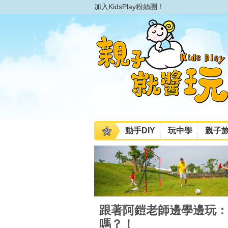
加入KidsPlay粉絲團！
動手DIY
玩中學
親子
跟著阿鎧老師邊學邊玩：
嗎？！