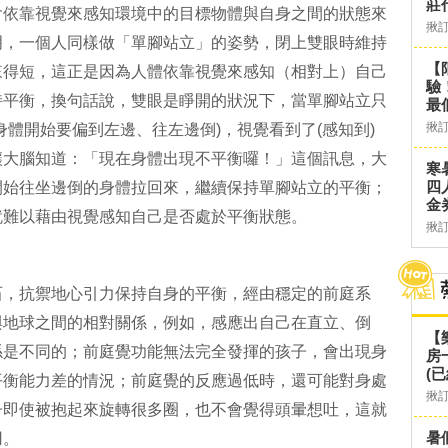
莊
會依靠視覺來感知環境中的目標物體與自身之間的狀態來
揪
明，一個人同樣做「單腳站立」的姿勢，閉上雙眼時維持
【
來得短，這正是因為人體依靠視覺來感知（相對上）自己
驗
持平衡，換句話說，雙眼是睜開的狀況下，當單腳站立只
最
揪
身體開始要偏到左邊、往左邊倒)，視覺看到了(感知到)
讓大腦知道：「現在身體出現不平衡囉！」這個訊息，大
寒
四
開始往坐邊倒的身體拉回來，繼續保持單腳站立的平衡；
金
就難以藉由視覺感知自己是否處於平衡狀態。
揪
石，抗禦地心引力保持自身的平衡，經由穩定的前庭系
與地球之間的相對關係，例如，感應出自己在直立、倒
【
係是不同的；前庭覺功能無法完全發揮的孩子，會出現身
房
(已
平衡能力差的情況；前庭覺的反應過低時，還可能對身處
揪
子即使被抱起來旋轉很多圈，也不會覺得頭暈想吐，這就
暑
用。