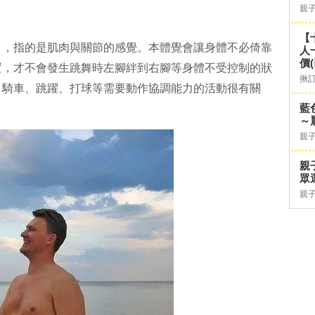
親
【
」，指的是肌肉與關節的感覺。本體覺會讓身體不必倚靠
人
價
置，才不會發生跳舞時左腳絆到右腳等身體不受控制的狀
揪
、騎車、跳躍、打球等需要動作協調能力的活動很有關
藍
～
親
親
眾
親