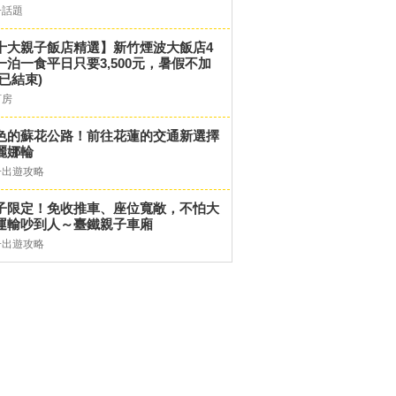
子話題
十大親子飯店精選】新竹煙波大飯店4
一泊一食平日只要3,500元，暑假不加
(已結束)
訂房
色的蘇花公路！前往花蓮的交通新選擇
麗娜輪
子出遊攻略
子限定！免收推車、座位寬敞，不怕大
運輸吵到人～臺鐵親子車廂
子出遊攻略