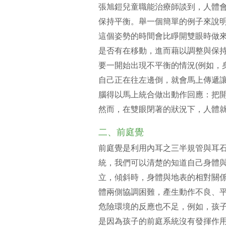
張旭鎧兒童職能治療師談到，人體
保持平衡。舉一個簡單的例子來說
這個姿勢的時間會比睜開雙眼時做
是否有在移動，進而藉以調整與保
要一開始出現不平衡的情況(例如，
自己正在往左邊倒，就會馬上傳遞
腦得以馬上統合做出動作回應：把
然而，在雙眼閉著的狀況下，人體
二、前庭覺
前庭覺是利用內耳之三半規管與耳
統，我們可以清楚的知道自己身體
立，傾斜時，身體與地表的相對關
體兩側協調困難，產生動作不良、
危險環境的反應也不足，例如，孩
是因為孩子的前庭系統沒有發揮作