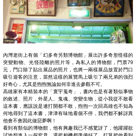
內灣老街上有個「幻多奇另類博物館」展出許多奇形怪樣的
突變動物、光怪陸離的照片等，為私人的博物館，門票79
元，門口除了貼出展品的照片，也將一兩樣展品放置於門口
吸引遊客的注意，當然這樣的展覽馬上吸引了兩兄弟的強烈
好奇心，尤其是煦煦無論如何非進去參觀不可。
高雄家有本精裝本的「寰宇蒐奇」，書內也是有著類似事物
的敘述、照片，外星人、鬼魂、突變生物，從小我從不敢看
這本書，應該說是連打開都不敢，煦煦一次回高雄也不知為
何地尋到了這本書，津津有味地看個不停，我們都不解訝異
他會不會因此做惡夢啊！
看到有類似的博物館，他有興趣我已不感驚訝了，他躍躍欲
試地想進入一探究竟，還把相機都準備好了，打算把他看到