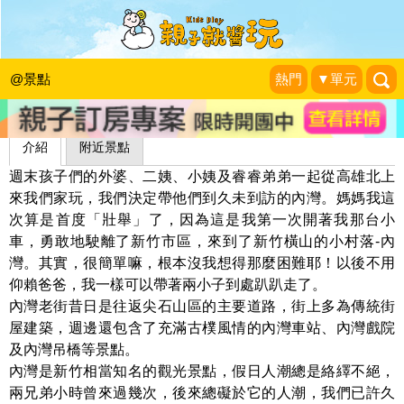
內灣老街
藍子兄弟
|
2012-05-01
@景點
熱門
▼單元
介紹
附近景點
週末孩子們的外婆、二姨、小姨及睿睿弟弟一起從高雄北上
來我們家玩，我們決定帶他們到久未到訪的內灣。媽媽我這
次算是首度「壯舉」了，因為這是我第一次開著我那台小
車，勇敢地駛離了新竹市區，來到了新竹橫山的小村落-內
灣。其實，很簡單嘛，根本沒我想得那麼困難耶！以後不用
仰賴爸爸，我一樣可以帶著兩小子到處趴趴走了。
內灣老街昔日是往返尖石山區的主要道路，街上多為傳統街
屋建築，週邊還包含了充滿古樸風情的內灣車站、內灣戲院
及內灣吊橋等景點。
內灣是新竹相當知名的觀光景點，假日人潮總是絡繹不絕，
兩兄弟小時曾來過幾次，後來總礙於它的人潮，我們已許久