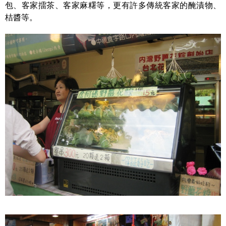
包、客家擂茶、客家麻糬等，更有許多傳統客家的醃漬物、
桔醬等。