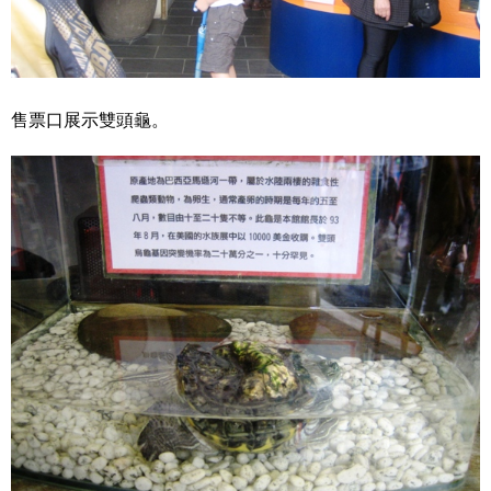
售票口展示雙頭龜。