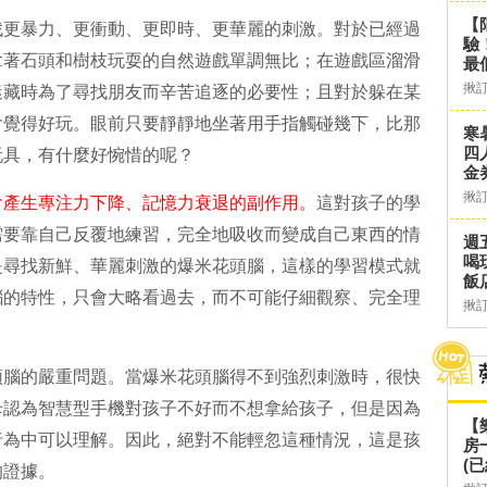
【
找更暴力、更衝動、更即時、更華麗的刺激。對於已經過
驗
拿著石頭和樹枝玩耍的自然遊戲單調無比；在遊戲區溜滑
最
揪
迷藏時為了尋找朋友而辛苦追逐的必要性；且對於躲在某
會覺得好玩。眼前只要靜靜地坐著用手指觸碰幾下，比那
寒
四
玩具，有什麼好惋惜的呢？
金
揪
會產生專注力下降、記憶力衰退的副作用。
這對孩子的學
需要靠自己反覆地練習，完全地吸收而變成自己東西的情
週
喝
是尋找新鮮、華麗刺激的爆米花頭腦，這樣的學習模式就
飯
腦的特性，只會大略看過去，而不可能仔細觀察、完全理
揪
頭腦的嚴重問題。當爆米花頭腦得不到強烈刺激時，很快
母認為智慧型手機對孩子不好而不想拿給孩子，但是因為
【
行為中可以理解。因此，絕對不能輕忽這種情況，這是孩
房
(已
的證據。