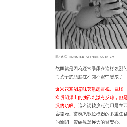
圖片來源：Matteo Bagnoli @flickr, CC BY 2.0
然而就是因為經常暴露在這樣強烈
而孩子的頭腦在不知不覺中變成了
「
爆米花頭腦意味著熟悉電視、電腦
樣瞬間彈出的強烈刺激有反應，但
激的頭腦。
這名詞被廣泛使用是在西
容開始。當熟悉數位機器的多重任務（M
的新聞，帶給觀眾極大的警覺心。