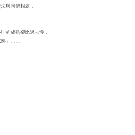
無法與同儕相處，
…
心理的成熟卻比過去慢，
成熟」……