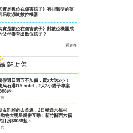
其實是數位在傷害孩子》有些類型的孩
容易耽溺於數位機器
其實是數位在傷害孩子》對數位機器成
的父母養育出數位孩子？
看更多
暑假週日週五不加價，買2大送2小！
蘭烏石港OA hotel，2大2小親子專案
,888起~
訂房
朋友許願必去首選，2日暢遊六福村
和動物大明星親密互動！新竹關西六福
代訂房$6088起～
訂房