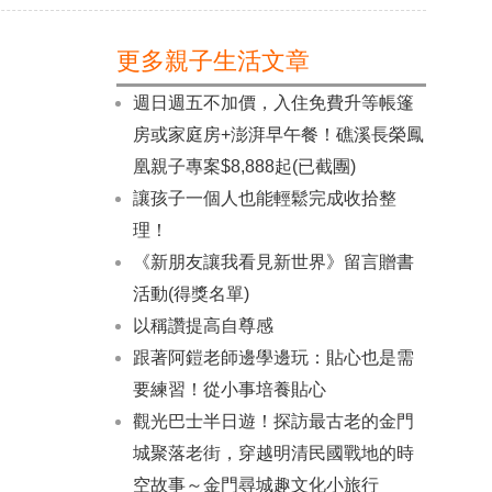
更多親子生活文章
週日週五不加價，入住免費升等帳篷
房或家庭房+澎湃早午餐！礁溪長榮鳳
凰親子專案$8,888起(已截團)
讓孩子一個人也能輕鬆完成收拾整
理！
《新朋友讓我看見新世界》留言贈書
活動(得獎名單)
以稱讚提高自尊感
跟著阿鎧老師邊學邊玩：貼心也是需
要練習！從小事培養貼心
觀光巴士半日遊！探訪最古老的金門
城聚落老街，穿越明清民國戰地的時
空故事～金門尋城趣文化小旅行