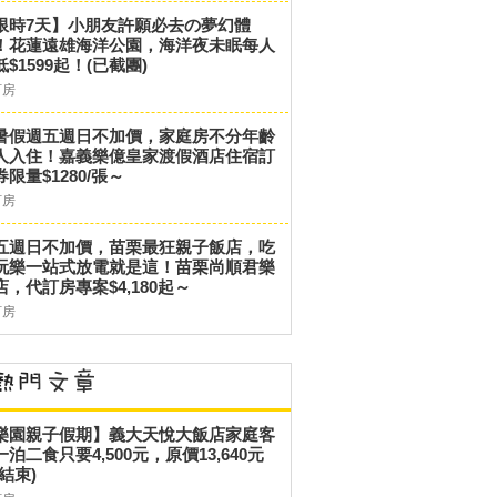
限時7天】小朋友許願必去の夢幻體
！花蓮遠雄海洋公園，海洋夜未眠每人
低$1599起！(已截團)
訂房
暑假週五週日不加價，家庭房不分年齡
人入住！嘉義樂億皇家渡假酒店住宿訂
券限量$1280/張～
訂房
五週日不加價，苗栗最狂親子飯店，吃
玩樂一站式放電就是這！苗栗尚順君樂
店，代訂房專案$4,180起～
訂房
樂園親子假期】義大天悅大飯店家庭客
一泊二食只要4,500元，原價13,640元
結束)