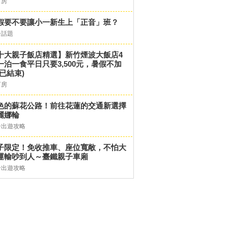
訂房
假要不要讓小一新生上「正音」班？
子話題
十大親子飯店精選】新竹煙波大飯店4
一泊一食平日只要3,500元，暑假不加
(已結束)
訂房
色的蘇花公路！前往花蓮的交通新選擇
麗娜輪
子出遊攻略
子限定！免收推車、座位寬敞，不怕大
運輸吵到人～臺鐵親子車廂
子出遊攻略