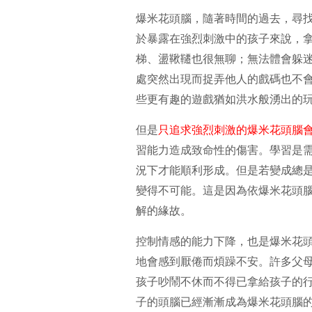
爆米花頭腦，隨著時間的過去，尋
於暴露在強烈刺激中的孩子來說，
梯、盪鞦韆也很無聊；無法體會躲
處突然出現而捉弄他人的戲碼也不
些更有趣的遊戲猶如洪水般湧出的
但是
只追求強烈刺激的爆米花頭腦
習能力造成致命性的傷害。學習是
況下才能順利形成。但是若變成總
變得不可能。這是因為依爆米花頭
解的緣故。
控制情感的能力下降，也是爆米花
地會感到厭倦而煩躁不安。許多父
孩子吵鬧不休而不得已拿給孩子的
子的頭腦已經漸漸成為爆米花頭腦