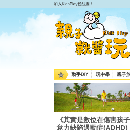
加入KidsPlay粉絲團！
動手DIY
玩中學
親子
《其實是數位在傷害孩子
意力缺陷過動症(ADHD)