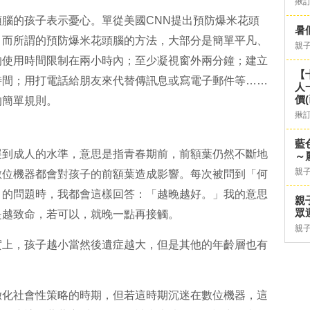
揪
腦的孩子表示憂心。單從美國CNN提出預防爆米花頭
暑
。而所謂的預防爆米花頭腦的方法，大部分是簡單平凡、
親
的使用時間限制在兩小時內；至少凝視窗外兩分鐘；建立
【
時間；用打電話給朋友來代替傳訊息或寫電子郵件等……
人
價
的簡單規則。
揪
藍
展到成人的水準，意思是指青春期前，前額葉仍然不斷地
～
親
數位機器都會對孩子的前額葉造成影響。每次被問到「何
」的問題時，我都會這樣回答：「越晚越好。」我的意思
親
眾
是越致命，若可以，就晚一點再接觸。
親
實上，孩子越小當然後遺症越大，但是其他的年齡層也有
緻化社會性策略的時期，但若這時期沉迷在數位機器，這