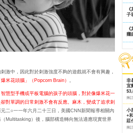
《
子
《
癮
的刺激中，因此對於刺激強度不夠的遊戲就不會有興趣，
爆米花頭腦」（Popcorn Brain）
。
非
宜
$3
、智慧型手機或平板電腦的孩子的頭腦，對於像爆米花一
揪
是卻對單調的日常刺激不會有反應。麻木，變成了追求刺
小
元二○一一年六月二十三日，美國CNN新聞報導相關內
+
ultitasking）後，腦部構造轉向無法適應現實世界
莊
揪