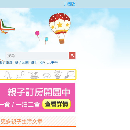
手機版
親子旅遊
親子公園
健行
diy
玩中學