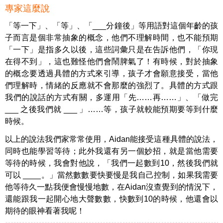
專家這麼說
「等一下」、「等」、「___分鐘後」等用語對這個年齡的孩
子而言是個非常抽象的概念，他們不理解時間，也不能預期
「一下」是指多久以後，這些詞彙只是在告訴他們，「你現
在得不到」，這也難怪他們會鬧脾氣了！有時候，對於抽象
的概念要透過具體的方式來引導，孩子才會願意接受，當他
們理解時，情緒的反應就不會那麼的強烈了。具體的方式跟
我們的說話的方式有關，多運用「先……再……」、「做完
___ 之後我們就 ___ 」……等，孩子就較能預期要等到什麼
時候。
以上的說法我們家常常使用，Aidan能接受這種具體的說法，
同時也能學習等待；此外我還有另一個妙招，就是當他需要
等待的時候，我會對他說，「我們一起數到10，然後我們就
可以 ____。」當然數數要快要慢是我自己控制，如果我需要
他等待久一點我便會慢慢地數，在Aidan沒查覺到的情況下，
還能跟我一起開心地大聲數數，快數到10的時候，他還會以
期待的眼神看著我呢！