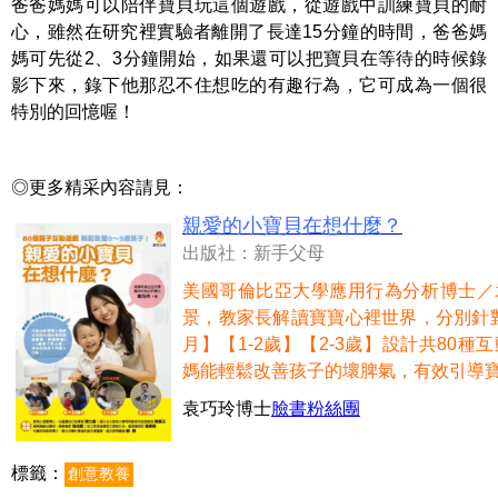
爸爸媽媽可以陪伴寶貝玩這個遊戲，從遊戲中訓練寶貝的耐
心，雖然在研究裡實驗者離開了長達15分鐘的時間，爸爸媽
媽可先從2、3分鐘開始，如果還可以把寶貝在等待的時候錄
影下來，錄下他那忍不住想吃的有趣行為，它可成為一個很
特別的回憶喔！
◎更多精采內容請見：
親愛的小寶貝在想什麼？
出版社：新手父母
美國哥倫比亞大學應用行為分析博士／
景，教家長解讀寶寶心裡世界，分別針對【
月】【1-2歲】【2-3歲】設計共80
媽能輕鬆改善孩子的壞脾氣，有效引導
袁巧玲博士
臉書粉絲團
標籤：
創意教養