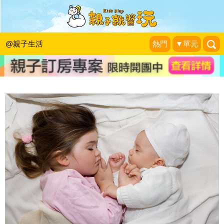
為什麼會做夢―從「為什麼」開啟滔滔
不絕的親子對話
@親子生活
熱門
▼單元
新手父母
|
2014-03-05