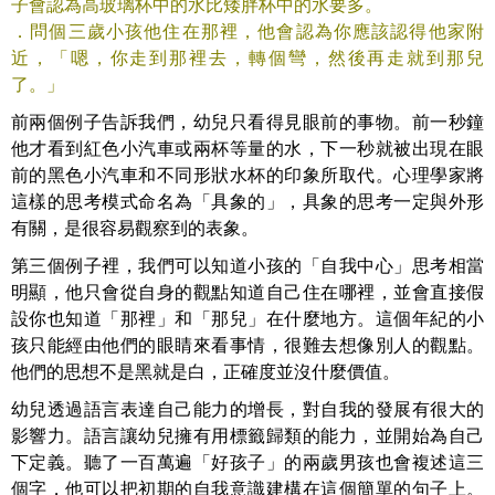
子會認為高玻璃杯中的水比矮胖杯中的水要多。
．問個三歲小孩他住在那裡，他會認為你應該認得他家附
近，「嗯，你走到那裡去，轉個彎，然後再走就到那兒
了。」
前兩個例子告訴我們，幼兒只看得見眼前的事物。前一秒鐘
他才看到紅色小汽車或兩杯等量的水，下一秒就被出現在眼
前的黑色小汽車和不同形狀水杯的印象所取代。心理學家將
這樣的思考模式命名為「具象的」，具象的思考一定與外形
有關，是很容易觀察到的表象。
第三個例子裡，我們可以知道小孩的「自我中心」思考相當
明顯，他只會從自身的觀點知道自己住在哪裡，並會直接假
設你也知道「那裡」和「那兒」在什麼地方。這個年紀的小
孩只能經由他們的眼睛來看事情，很難去想像別人的觀點。
他們的思想不是黑就是白，正確度並沒什麼價值。
幼兒透過語言表達自己能力的增長，對自我的發展有很大的
影響力。語言讓幼兒擁有用標籤歸類的能力，並開始為自己
下定義。聽了一百萬遍「好孩子」的兩歲男孩也會複述這三
個字，他可以把初期的自我意識建構在這個簡單的句子上。