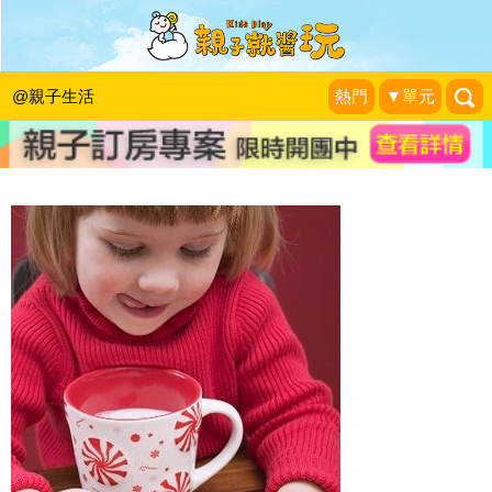
《給孩子，金錢買不到的富裕》二到四
歲─神奇的年齡
@親子生活
熱門
▼單元
新手父母
|
2013-12-12