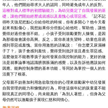
年人，他們開始尋求大人的認同，同時避免成年人的反對。
這種對成人標準的初體驗能力，為幼兒奠定了自我發展的基
礎，讓他們開始經歷成就感以及羞愧心或罪惡感。
「記不記
得昨天強尼把點心分給你吃的時候，你有多開心？他今天看
起來有點傷心，我想如果你分些點心給他吃，幫助他，讓他
覺得好過些會很不錯。」小孩子受到鼓勵要對人慷慨，是因
為那樣做會讓你高興。反之，當你表達失望時，幼童也容易
感到罪惡或羞愧。當你用激怒的語氣說：「你怎麼又尿濕褲
子了？」孩子會感到羞怯，覺得受到批評並且產生罪惡感。
這麼做並不能教導孩子如何發展自我控制的能力，更好的做
法是就事論事地認識膀胱脹滿的感覺，以及告訴他應該如何
因應。能夠控制身體的基本功能，等同於為掌控一個人的生
活奠下了根基。
父母親不妨善加利用急欲取悅你的心理來鼓勵家中幼兒發展
自我管理的能力和慷慨的行為，即使這個年紀的孩童還不能
顯現真正的同理心，尚未能真的「為別人著想」，但身為父
母仍然可以激勵孩子展現仁慈和同情心。