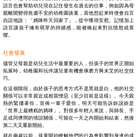
語言也會幫助幼兒現在記住發生在過去的往事，例如因為母
親離開變得焦慮不安的幼稚園孩童，當他想起來時便會自言
自語地說：「媽咪昨天回家了」，從中獲得安慰。記憶加上
語言讓孩子擁有萌芽的持續感，能被喚起來對抗憤怒或畏
懼。
社會發展
儘管父母親是幼兒生活中最重要的人，但孩子的世界正開始
拓展時，幼稚園和玩伴讓兒童有機會琢磨方興未艾的社交技
巧。
在這個階段，由於孩子的思考方式不是黑就是白，他的社交
關係可以非常親近或相當憎惡（至少目前是這樣）。今天親
熱的緊摟著你，宣佈一輩子愛你，明天可能告訴妳說妳是
「世界上最糟糕的媽咪」。對很多年輕人來說，與師長、手
足或同儕間的情誼關係，可能在一天之內開始和結束，然後
第二天又重新開始。
就在兩歲以前，孩童開始瞭解他們的行為會影響到身邊的成