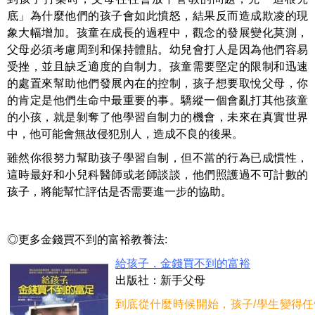
底」為什麼他們的孩子會如此憤怒，結果反而造成欺凌的現
象大幅增加。孩童在成長的過程中，觀念的發展變化莫測，
父母必須考慮周到和保持體貼。幼兒會打人是因為他們容易
受挫，並且缺乏適度的自制力。孩童需要堅定的限制和迅速
的處置來幫助他們發展內在的控制，孩子想要取悅父母，你
的肯定是他們生命中最重要的事。驕縱一個會亂打其他孩童
的小孩，就是剝奪了他學習自制力的機會，未來在真實世界
中，他可能會無故侵犯別人，造成不良的後果。
雖然你很努力幫助孩子學習自制，但不當的行為已成慣性，
這時最好和小兒科醫師或老師談談，他們照護過不可計數的
孩子，將能幫忙評估是否需要進一步的協助。
◎更多金錢買不到的富裕教養法:
給孩子，金錢買不到的富裕
出版社：新手父母
到底從什麼時候開始，孩子/學生變得