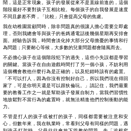
鬧，這是正常現象。孩子的發展從來不是直線前進的，這個
階段最好不要對孩子互相比較。每個孩子的自我發展是速度
不同且參差不齊，「比較」只會提高父母的焦慮。
我在幼稚園當顧問時，除非問題真的很讓人擔心需要立即處
理，否則我總會等與孩子的爸媽通電話後幾個星期再安排會
面。經驗告訴我，時間會淡化掉大部分父母擔憂的事情和行
為問題；只要耐心等候，大多數的兒童問題都會隨風而去。
不必擔心孩子在這個階段犯下的過失，這些小失誤都是學習
的關鍵。當孩子在自由遊戲時間打了另一個小孩，不妨利用
這個機會教他什麼行為是正確的，以及犯錯時該有的處置。
「不可以打人，因為你沒有控制好自己，所以我們現在得回
家了，可是你明天還是可以跟狄倫玩。」請記住，我們最重
要的教養工作之一就是幫助孩子發展自制力，當我們習慣性
地放鬆對不當行為的處置時，就無法精進他們控制衝動的能
力。
不管是打人的孩子或被打的孩子，同樣都需要被注意和安
心，但數年來，我在執業時，常看到父母有同樣的問題，遇
到孩子打架時，父母往往會放下管教的問題，先「追根究