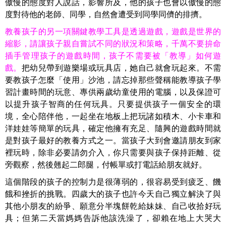
傲慢的態度對人說話，影響所及，他的孩子也會以傲慢的態
度對待他的老師、同學，自然會遭受到同學同儕的排擠。
教養孩子的另一項關鍵教學工具是透過遊戲，遊戲是世界的
縮影，請讓孩子親自嘗試不同的狀況和策略，千萬不要拚命
插手管理孩子的遊戲時間，孩子不需要被「教導」如何遊
戲。
把幼兒帶到遊樂場或玩具店，她自己就會玩起來。不需
要教孩子怎麼「使用」沙池，請忘掉那些聲稱能教導孩子學
習計畫時間的玩意、專供兩歲幼童使用的電腦，以及保證可
以提升孩子智商的任何玩具。只要提供孩子一個安全的環
境，全心陪伴他，一起坐在地板上把玩諸如積木、小卡車和
洋娃娃等簡單的玩具，確定他擁有充足、隨興的遊戲時間就
是對孩子最好的教養方式之一。當孩子大到會邀請朋友到家
裡玩時，除非必要請勿介入，你只需要與孩子保持距離、從
旁觀察，然後翹起二郎腿，付帳單或打電話給朋友就好。
這個階段的孩子的控制力是很薄弱的，很容易受到疲乏、饑
餓和挫折的挑戰。四歲大的孩子也許今天自己獨立解決了與
其他小朋友的紛爭、願意分半塊餅乾給妹妹、自己收拾好玩
具；但第二天當媽媽告訴他該洗澡了，卻賴在地上大哭大