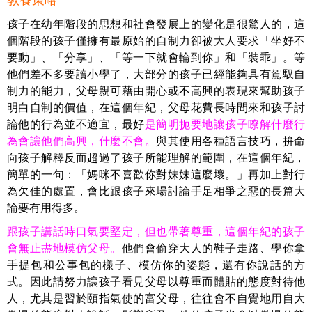
教養策略
孩子在幼年階段的思想和社會發展上的變化是很驚人的，這
個階段的孩子僅擁有最原始的自制力卻被大人要求「坐好不
要動」、「分享」、「等一下就會輪到你」和「裝乖」。等
他們差不多要讀小學了，大部分的孩子已經能夠具有駕馭自
制力的能力，父母親可藉由開心或不高興的表現來幫助孩子
明白自制的價值，在這個年紀，父母花費長時間來和孩子討
論他的行為並不適宜，最好
是簡明扼要地讓孩子瞭解什麼行
為會讓他們高興，什麼不會。
與其使用各種語言技巧，拚命
向孩子解釋反而超過了孩子所能理解的範圍，在這個年紀，
簡單的一句：「媽咪不喜歡你對妹妹這麼壞。」再加上對行
為欠佳的處置，會比跟孩子來場討論手足相爭之惡的長篇大
論要有用得多。
跟孩子講話時口氣要堅定，但也帶著尊重，這個年紀的孩子
會無止盡地模仿父母。
他們會偷穿大人的鞋子走路、學你拿
手提包和公事包的樣子、模仿你的姿態，還有你說話的方
式。因此請努力讓孩子看見父母以尊重而體貼的態度對待他
人，尤其是習於頤指氣使的富父母，往往會不自覺地用自大