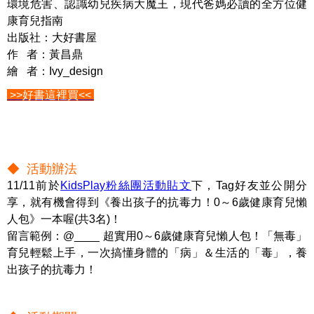
環境危害、認識幼兒疾病大魔王，現代爸媽必讀的全方位健
康育兒指南
出版社：大好書屋
作 者：黃昌鼎
繪 者：Ivy_design
>>好書這裡買<<
◆ 活動辦法
11/11前於
KidsPlay粉絲團活動貼文
下，Tag好友並公開分
享，就有機會得到《養出孩子的抗毒力！0～6歲健康育兒懶
人包》一本喔(共3名)！
留言範例：@____ 超實用0～6歲健康育兒懶人包！「無毒」
育兒輕鬆上手，一次搞懂身體的「病」＆生活的「毒」，養
出孩子的抗毒力！