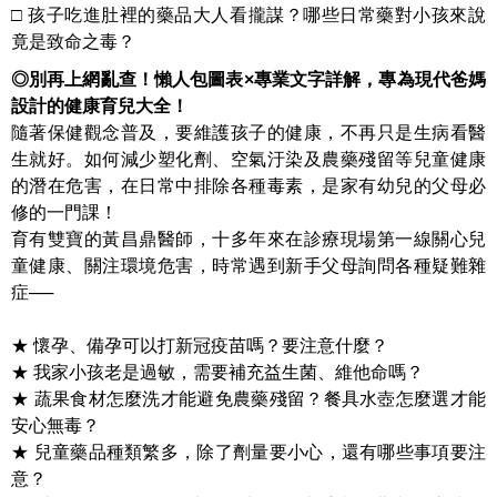
□ 孩子吃進肚裡的藥品大人看攏謀？哪些日常藥對小孩來說
竟是致命之毒？
◎別再上網亂查！懶人包圖表×專業文字詳解，專為現代爸媽
設計的健康育兒大全！
隨著保健觀念普及，要維護孩子的健康，不再只是生病看醫
生就好。如何減少塑化劑、空氣汙染及農藥殘留等兒童健康
的潛在危害，在日常中排除各種毒素，是家有幼兒的父母必
修的一門課！
育有雙寶的黃昌鼎醫師，十多年來在診療現場第一線關心兒
童健康、關注環境危害，時常遇到新手父母詢問各種疑難雜
症──
★ 懷孕、備孕可以打新冠疫苗嗎？要注意什麼？
★ 我家小孩老是過敏，需要補充益生菌、維他命嗎？
★ 蔬果食材怎麼洗才能避免農藥殘留？餐具水壺怎麼選才能
安心無毒？
★ 兒童藥品種類繁多，除了劑量要小心，還有哪些事項要注
意？