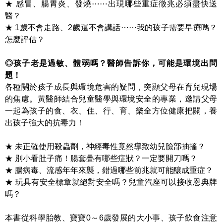
★ 感冒、腸胃炎、發燒⋯⋯出現哪些重症徵兆必須盡快送
醫？
★ 1歲不會走路、2歲還不會講話⋯⋯我的孩子需要早療嗎？
怎麼評估？
◎孩子老是過敏、體弱嗎？醫師告訴你，可能是環境出問
題！
各種關於孩子成長與環境危害的疑問，突顯父母在育兒現場
的焦慮。黃醫師結合兒童醫學與環境安全的專業，邀請父母
一起為孩子的食、衣、住、行、育、樂全方位健康把關，養
出孩子強大的抗毒力！
★ 未正確使用殺蟲劑，神經毒性竟然導致幼兒臉部抽搐？
★ 別小看肚子痛！腸套疊有哪些症狀？一定要開刀嗎？
★ 腸病毒、流感年年來襲，錯過哪些前兆就可能釀成重症？
★ 玩具有安全標章就絕對安全嗎？兒童汽座可以接收恩典牌
嗎？
本書從科學胎教、寶寶0～6歲發展的大小事、孩子飲食注意