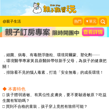
《養出孩子的抗毒力！0～6歲健康育兒
懶人包》留言贈書活動(已結束)
@親子生活
熱門
▼單元
KidsPlay活動企劃
|
2021-11-05
．細菌、病毒、有毒懸浮微粒、環境荷爾蒙、塑化劑⋯⋯
．環境醫學專家黃昌鼎醫師帶領新手父母，為孩子的健康把
關！
．排除看不見的惱人毒素，打造「安全無毒」的成長環境！
◆ 本書特色
□ 孩子體弱過敏、有異位性皮膚炎，要不要驗過敏原？吃益
生菌有幫助嗎？
□ 買到不合格的童裝，孩子穿上竟然有致癌可能？