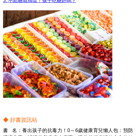
3. 不給糖就搗蛋！孩子吃糖好嗎？
◆ 好書資訊站
書 名：養出孩子的抗毒力！0～6歲健康育兒懶人包：預防