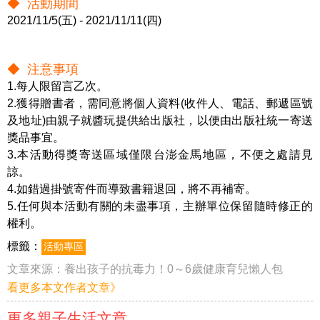
◆ 活動期間
2021/11/5(五) - 2021/11/11(四)
◆ 注意事項
1.每人限留言乙次。
2.獲得贈書者，需同意將個人資料(收件人、電話、郵遞區號
及地址)由親子就醬玩提供給出版社，以便由出版社統一寄送
獎品事宜。
3.本活動得獎寄送區域僅限台澎金馬地區，不便之處請見
諒。
4.如錯過掛號寄件而導致書籍退回，將不再補寄。
5.任何與本活動有關的未盡事項，主辦單位保留隨時修正的
權利。
標籤：
活動專區
文章來源：
養出孩子的抗毒力！0～6歲健康育兒懶人包
看更多本文作者文章》
更多親子生活文章