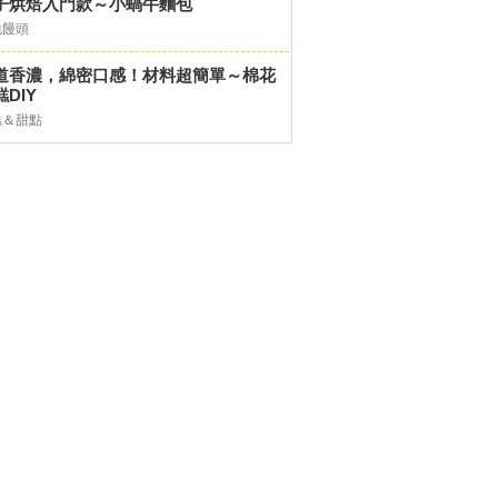
子烘焙入門款～小蝸牛麵包
包饅頭
道香濃，綿密口感！材料超簡單～棉花
DIY
糕＆甜點