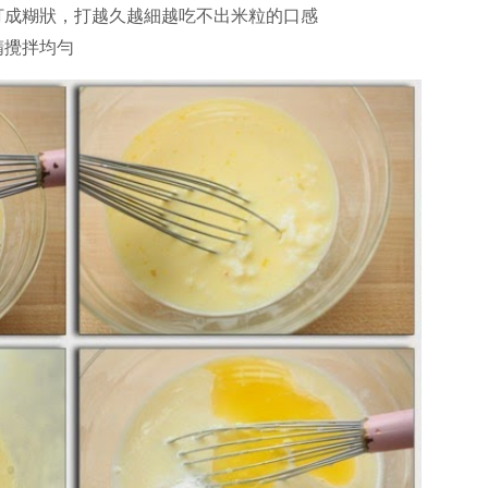
中打成糊狀，打越久越細越吃不出米粒的口感
精攪拌均勻