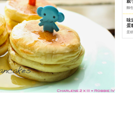
親
麵
味
蛋糕
蛋