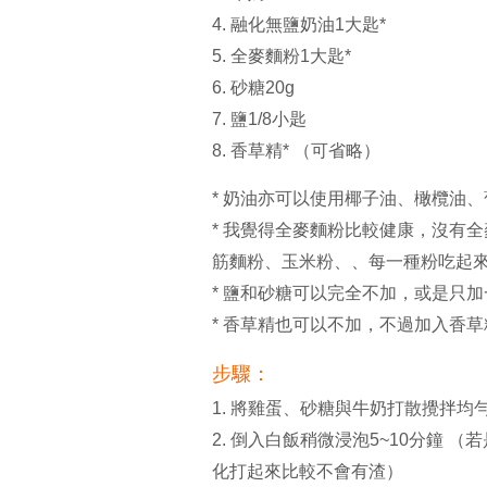
4. 融化無鹽奶油1大匙*
5. 全麥麵粉1大匙*
6. 砂糖20g
7. 鹽1/8小匙
8. 香草精* （可省略）
* 奶油亦可以使用椰子油、橄欖油
* 我覺得全麥麵粉比較健康，沒有
筋麵粉、玉米粉、、每一種粉吃起
* 鹽和砂糖可以完全不加，或是只
* 香草精也可以不加，不過加入香
步驟：
1. 將雞蛋、砂糖與牛奶打散攪拌均
2. 倒入白飯稍微浸泡5~10分鐘
化打起來比較不會有渣）