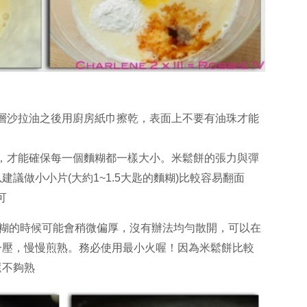
薄一層沙拉油之後用廚房紙巾擦乾，表面上不要有油珠才能
麵糊，才能確保每一個麵糊都一樣大小。米鬆餅的張力與彈
議做小小片(大約1~1.5大匙的麵糊)比較容易翻面
可
麵糊的時候可能會稍微偏厚，沒有辦法均勻散開，可以在
一壓，慢慢煎熟。務必使用最小火喔！因為米鬆餅比較
還不夠熟