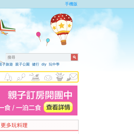
手機版
親子旅遊
親子公園
健行
diy
玩中學