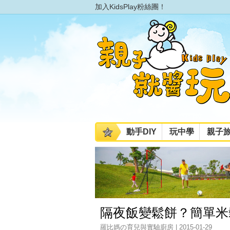
加入KidsPlay粉絲團！
動手DIY
玩中學
親子
隔夜飯變鬆餅？簡單米鬆
羅比媽の育兒與實驗廚房 | 2015-01-29