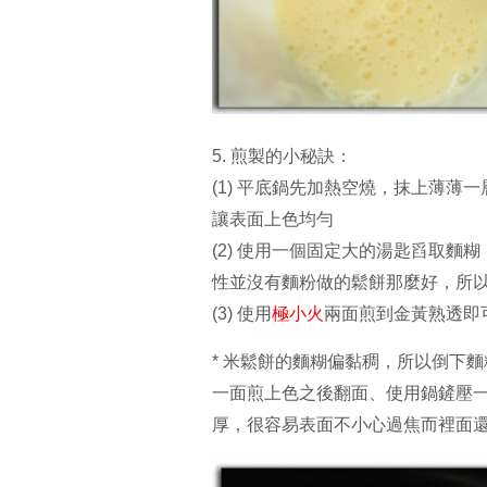
5. 煎製的小秘訣：
(1) 平底鍋先加熱空燒，抹上薄
讓表面上色均勻
(2) 使用一個固定大的湯匙舀取
性並沒有麵粉做的鬆餅那麼好，所以建
(3) 使用
極小火
兩面煎到金黃熟透即
* 米鬆餅的麵糊偏黏稠，所以倒下
一面煎上色之後翻面、使用鍋鏟壓
厚，很容易表面不小心過焦而裡面