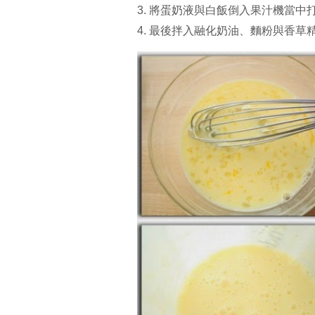
3. 將蛋奶液與白飯倒入果汁機當
4. 最後拌入融化奶油、麵粉與香草