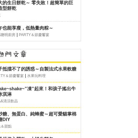
大的生日餅乾～ 零失敗！超簡單的巨
造型餅乾
乾
午也能享瘦，低熱量肉粽～
|
媽聰明廚房
PARTY＆節慶饗宴
子抵擋不了的誘惑～自製法式水果軟糖
|
RTY＆節慶饗宴
水果玩料理
hake~shake~”凍”起來！和孩子搖出牛
冰淇淋
品&清涼飲品
砂糖、無蛋白、純蜂蜜～超可愛貓掌棉
DIY
糕＆甜點