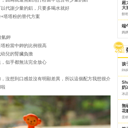
超
大
可以代謝少量的鋁，只要多喝水就好
餅
+塔塔粉的替代方案
端
媽
酸氫鉀
塔塔粉當中鉀的比例很高
成幼兒的腎臟負擔
法，似乎都無法完全放心
孩
PA
加，沒想到口感並沒有明顯差異，所以這個配方我想很介
S
用啦
奶
冰
無
花糖
蛋