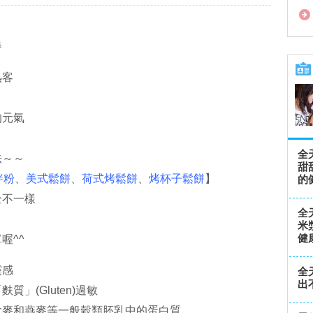
餐
熟客
的元氣
全
法～～
甜
拌粉
、
美式鬆餅
、
荷式烤鬆餅
、
烤杯子鬆餅
】
的
全不一樣
全
米
健
喔^^
靈感
全
出
」(Gluten)過敏
大麥和燕麥等一般穀類胚乳中的蛋白質