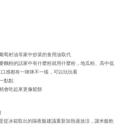
、葡萄籽油等家中炒菜的食用油取代
全麥麵粉的話家中有什麼粉就用什麼粉，地瓜粉、高中低
來口感都有一咪咪不一樣，可以玩玩看
加一點點
草精會吃起來更像鬆餅
勻
 （若是從冰箱取出的隔夜飯建議重新加熱過放涼，讓米飯軟