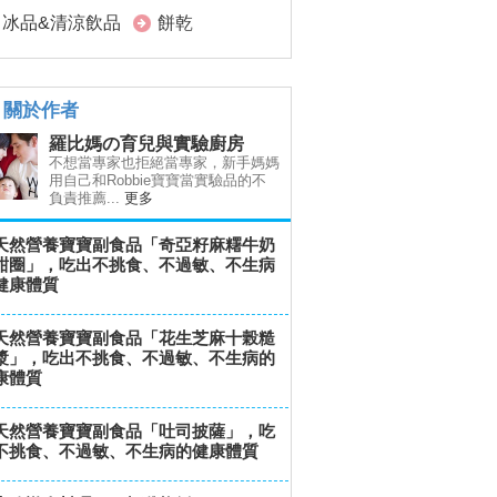
冰品&清涼飲品
餅乾
關於作者
羅比媽の育兒與實驗廚房
不想當專家也拒絕當專家，新手媽媽
用自己和Robbie寶寶當實驗品的不
負責推薦...
更多
天然營養寶寶副食品「奇亞籽麻糬牛奶
甜圈」，吃出不挑食、不過敏、不生病
健康體質
天然營養寶寶副食品「花生芝麻十榖糙
漿」，吃出不挑食、不過敏、不生病的
康體質
天然營養寶寶副食品「吐司披薩」，吃
不挑食、不過敏、不生病的健康體質