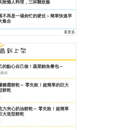
失敗懶人料理，三杯雞炊飯
晨不再是一場匆忙的硬仗～簡單快速早
大集合
看更多
己的點心自己做！蔬菜鮪魚餐包～
包饅頭
檬糖霜餅乾～ 零失敗！超簡單的巨大
型餅乾
乾
克力夾心奶油餅乾～ 零失敗！超簡單
巨大造型餅乾
乾