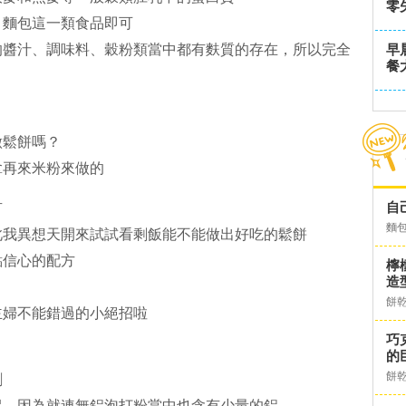
零
、麵包這一類食品即可
的醬汁、調味料、穀粉類當中都有麩質的存在，所以完全
早
餐
做鬆餅嗎？
拿再來米粉來做的
自
有
麵
此我異想天開來試試看剩飯能不能做出好吃的鬆餅
點信心的配方
檸
造
餅
主婦不能錯過的小絕招啦
巧
的
餅
劑
冒，因為就連無鋁泡打粉當中也含有少量的鋁