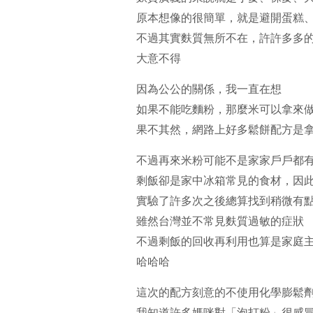
原本想像的很簡單，就是避開蛋糕
不過其實麩質無所不在，許許多多
大意不得
因為公公的關係，我一直在想
如果不能吃麵粉，那麼米可以拿來
果不其然，網路上好多鬆餅配方是
不過再來米粉可能不是家家戶戶都
剩飯卻是家中冰箱常見的食材，因
實驗了許多次之後總算找到稍微有
雖然台灣並不常見麩質過敏的症狀
不過剩飯的回收再利用也算是家庭
哈哈哈
這次的配方刻意的不使用化學膨鬆
我知道許多媽咪對「泡打粉」很感