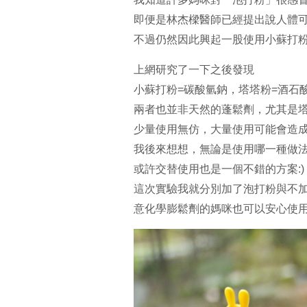
即便是林杰樑醫師已經提出說人體
不過仍然因此興起一股使用小蘇打粉
上網研究了一下之後發現
小蘇打粉=碳酸氫鈉，塔塔粉=酒石
兩者也並非天然的蓬鬆劑，尤其是
少量使用無仿，大量使用可能會造
我後來想想，無論是使用哪一種做
或許交替使用也是一個不錯的方案:)
這次實驗我就分別加了泡打粉與不
意化學膨鬆劑的媽咪也可以安心使