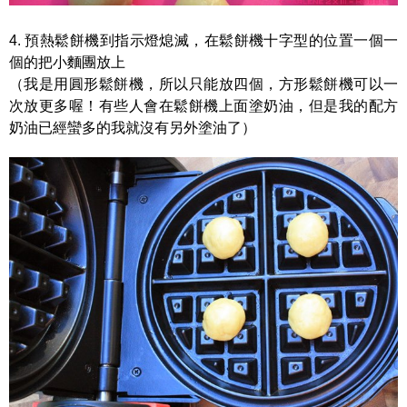
4. 預熱鬆餅機到指示燈熄滅，在鬆餅機十字型的位置一個一
個的把小麵團放上
（我是用圓形鬆餅機，所以只能放四個，方形鬆餅機可以一
次放更多喔！有些人會在鬆餅機上面塗奶油，但是我的配方
奶油已經蠻多的我就沒有另外塗油了）