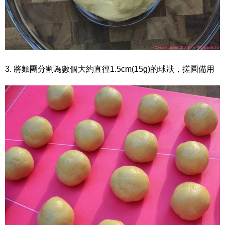
3. 將麵團分割為數個大約直徑1.5cm(15g)的球狀，搓圓備用