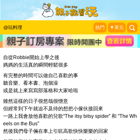
快速又好吃課後零食！迷你一口小鬆餅
DIY
@玩料理
熱門
▼單元
羅比媽の育兒與實驗廚房
|
2014-12-22
自從Robbie開始上學之後
媽媽的生活真的瞬間輕鬆很多
有完整的時間可以做自己喜歡的事
聽音樂、看本書、泡個澡
或是就上來寫寫部落格和大家哈啦
雖然這樣的日子很悠哉很愜意
但經常到下午就迫不及待的想把小傢伙接回來
一路上我會放他喜歡的兒歌“The itsy bitsy spider” 和 “The Wh
eels on the Bus”
然後我們母子倆在車上引吭高歌快快樂樂的回家