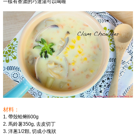
一樣有香濃的巧達湯可以喝喔
材料：
1. 帶殼蛤蜊600g
2. 馬鈴薯350g, 去皮切丁
3. 洋蔥1/2顆, 切成小塊狀