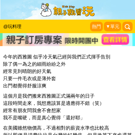
經典蛤蜊巧達湯DIY！免用鮮奶油的香
濃口感
@玩料理
熱門
▼單元
羅比媽の育兒與實驗廚房
|
2015-03-05
今年的西雅圖 似乎冷天氣已經與我們正式揮手告別
除了偶一為之的細雨紛紛之外
經常見到晴朗的好天氣
只要一件毛衣或是薄外套
出門都覺得舒服涼爽
這個月是我們搬來西雅圖正式滿兩年的日子
這段時間走來，我想應該算是適應得不錯（笑）
經常有朋友問我會不會想家
我不是嘴硬，而是真心覺得「還好耶」
在美國雖然物價高，不過相對的薪資水準也比較高