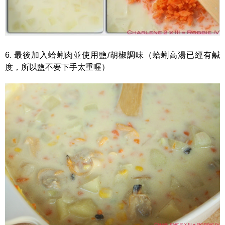
6. 最後加入蛤蜊肉並使用鹽/胡椒調味（蛤蜊高湯已經有鹹
度，所以鹽不要下手太重喔）