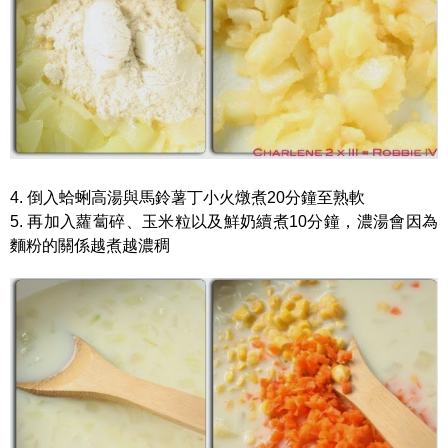
4. 倒入蛤蜊高湯與馬鈴薯丁小火燉煮20分鐘至熟軟
5. 再加入蘿蔔碎、玉米粒以及鮮奶續煮10分鐘，濃湯會因為
麵粉的關係越煮越濃稠