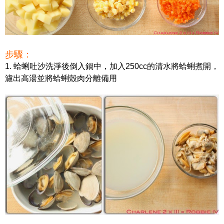
步驟：
1. 蛤蜊吐沙洗淨後倒入鍋中，加入250cc的清水將蛤蜊煮開，
濾出高湯並將蛤蜊殼肉分離備用