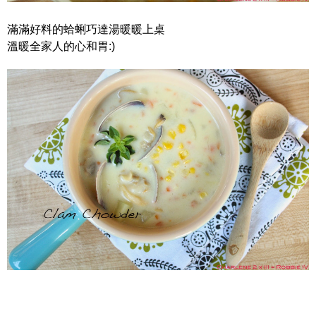
滿滿好料的蛤蜊巧達湯暖暖上桌
溫暖全家人的心和胃:)