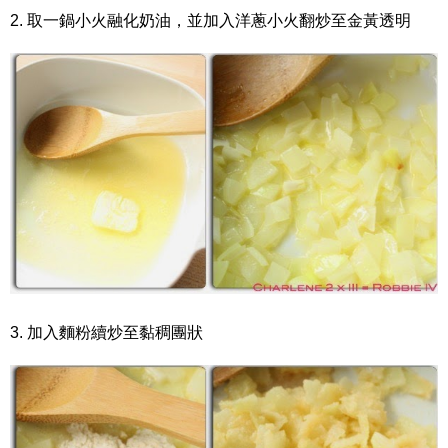
2. 取一鍋小火融化奶油，並加入洋蔥小火翻炒至金黃透明
3. 加入麵粉續炒至黏稠團狀