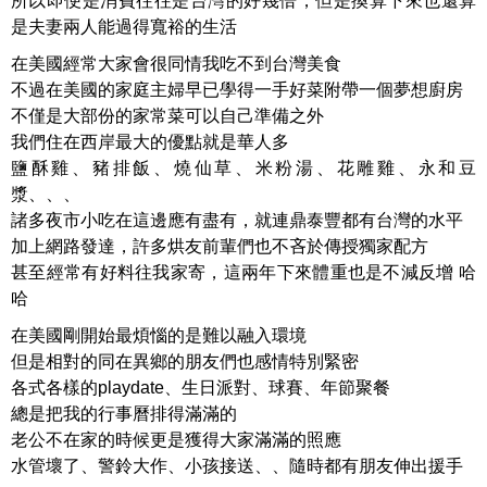
所以即便是消費往往是台灣的好幾倍，但是換算下來也還算
是夫妻兩人能過得寬裕的生活
在美國經常大家會很同情我吃不到台灣美食
不過在美國的家庭主婦早已學得一手好菜附帶一個夢想廚房
不僅是大部份的家常菜可以自己準備之外
我們住在西岸最大的優點就是華人多
鹽酥雞、豬排飯、燒仙草、米粉湯、花雕雞、永和豆
漿、、、
諸多夜市小吃在這邊應有盡有，就連鼎泰豐都有台灣的水平
加上網路發達，許多烘友前輩們也不吝於傳授獨家配方
甚至經常有好料往我家寄，這兩年下來體重也是不減反增 哈
哈
在美國剛開始最煩惱的是難以融入環境
但是相對的同在異鄉的朋友們也感情特別緊密
各式各樣的playdate、生日派對、球賽、年節聚餐
總是把我的行事曆排得滿滿的
老公不在家的時候更是獲得大家滿滿的照應
水管壞了、警鈴大作、小孩接送、、隨時都有朋友伸出援手