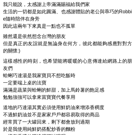
我只能說，太感謝上帝滿滿賜福給我們家
生活的一切都是如此圓滿、也感謝體貼的老公與乖巧的Robbi
e隨時陪伴在身旁
因此這兩年下來真是一點也不孤單
雖然還是依然想念台灣的朋友
但是真正的友誼就是無論身在何方，彼此都能夠感應對對方
的關懷:)
這樣感性的時刻，也希望能將暖暖的心意傳達給網路上的朋
友們
蛤蜊巧達湯是我家寶貝不想吃飯時
一定要端上桌的法寶
滿滿是蔬菜與蛤蜊的鮮甜，加上馬鈴薯的飽足感
勉勉強強可以拿來當寶寶代餐享用
道地的巧達湯其實必須使用鮮奶油來增添香稠度
不過鮮奶油並不是家家戶戶都容易取得的商品
經常買了一大罐回來，剩下都會放到過期
於是我使用純鮮奶搭配炒香的麵粉