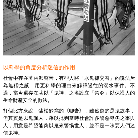
以科學的角度分析迷信的作用
社會中存在著兩派聲音，有些人將「水鬼抓交替」的說法斥
為無稽之談，用更科學的理由來解釋過往的溺水事件。不
過，當今還存在著以「鬼神」之名設立「禁令」以保護人的
生命財產安全的做法。
打個比方來說：蒲松齡寫的《聊齋》，雖然寫的是鬼故事，
但其實是以鬼諷人，藉以批判當時社會許多醜惡卑劣之事與
人，用意是希望能夠以鬼來警惕世人，並不是一味要人們迷
信鬼神。