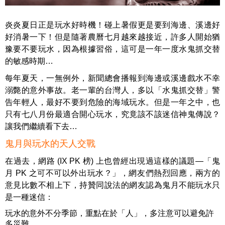
炎炎夏日正是玩水好時機！碰上暑假更是要到海邊、溪邊好
好消暑一下！但是隨著農曆七月越來越接近，許多人開始猶
豫要不要玩水，因為根據習俗，這可是一年一度水鬼抓交替
的敏感時期…
每年夏天，一無例外，新聞總會播報到海邊或溪邊戲水不幸
溺斃的意外事故。老一輩的台灣人，多以「水鬼抓交替」警
告年輕人，最好不要到危險的海域玩水。但是一年之中，也
只有七八月份最適合開心玩水，究竟該不該迷信神鬼傳說？
讓我們繼續看下去…
鬼月與玩水的天人交戰
在過去，網路 (IX PK 榜) 上也曾經出現過這樣的議題—「鬼
月 PK 之可不可以外出玩水？」，網友們熱烈回應，兩方的
意見比數不相上下，持贊同說法的網友認為鬼月不能玩水只
是一種迷信：
玩水的意外不分季節，重點在於「人」，多注意可以避免許
多災難