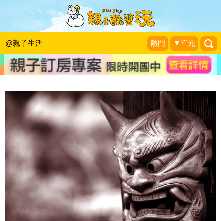
《親子話題》鬼月玩水行不行？！鬼月
VS玩水大PK！
@親子生活
熱門
▼單元
Niceday
|
2013-08-11