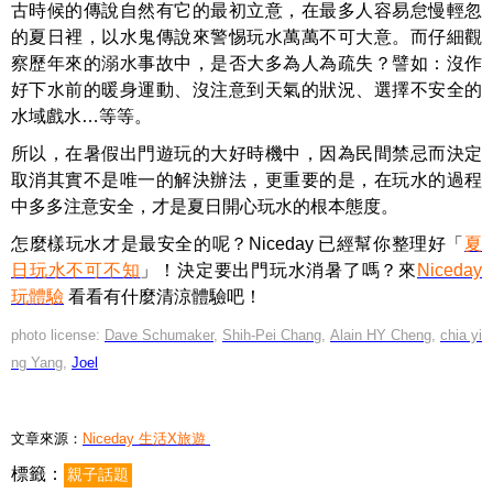
古時候的傳說自然有它的最初立意，在最多人容易怠慢輕忽
的夏日裡，以水鬼傳說來警惕玩水萬萬不可大意。而仔細觀
察歷年來的溺水事故中，是否大多為人為疏失？譬如：沒作
好下水前的暖身運動、沒注意到天氣的狀況、選擇不安全的
水域戲水…等等。
所以，在暑假出門遊玩的大好時機中，因為民間禁忌而決定
取消其實不是唯一的解決辦法，更重要的是，在玩水的過程
中多多注意安全，才是夏日開心玩水的根本態度。
怎麼樣玩水才是最安全的呢？Niceday 已經幫你整理好「
夏
日玩水不可不知
」！決定要出門玩水消暑了嗎？來
Niceday
玩體驗
看看有什麼清涼體驗吧！
photo license:
Dave Schumaker
,
Shih-Pei Chang
,
Alain HY Cheng
,
chia yi
ng Yang
,
Joel
文章來源：
Niceday 生活X旅遊
標籤：
親子話題