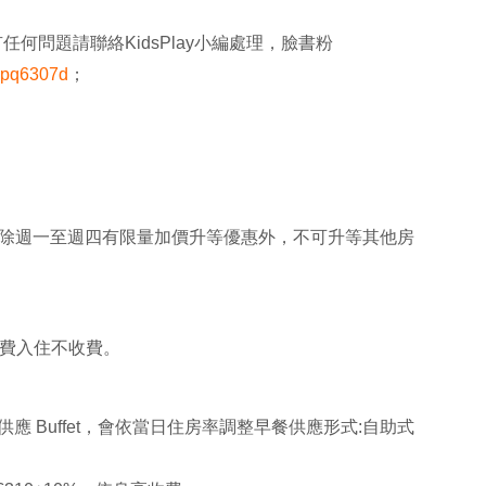
何問題請聯絡KidsPlay小編處理，臉書粉
pq6307d
；
？
，除週一至週四有限量加價升等優惠外，不可升等其他房
免費入住不收費。
30)供應 Buffet，會依當日住房率調整早餐供應形式:自助式