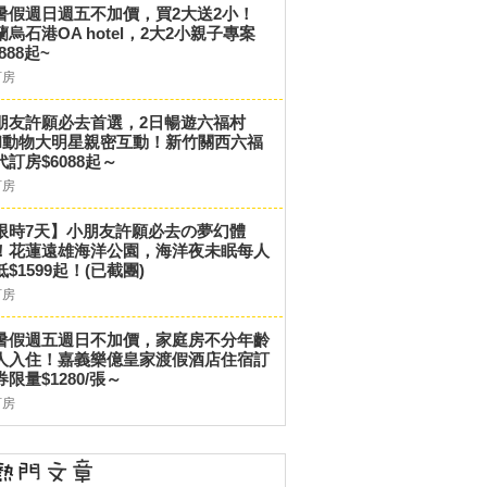
暑假週日週五不加價，買2大送2小！
蘭烏石港OA hotel，2大2小親子專案
,888起~
訂房
朋友許願必去首選，2日暢遊六福村
和動物大明星親密互動！新竹關西六福
代訂房$6088起～
訂房
限時7天】小朋友許願必去の夢幻體
！花蓮遠雄海洋公園，海洋夜未眠每人
低$1599起！(已截團)
訂房
暑假週五週日不加價，家庭房不分年齡
人入住！嘉義樂億皇家渡假酒店住宿訂
券限量$1280/張～
訂房