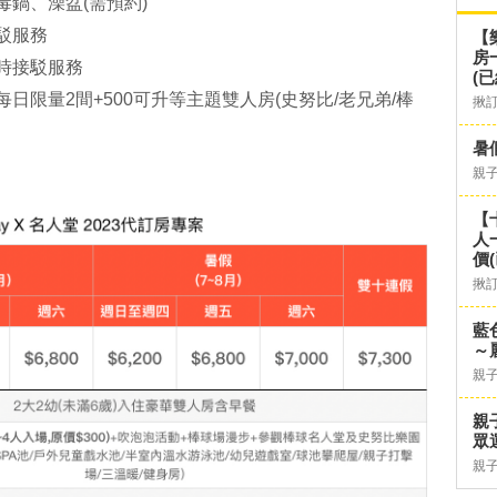
毒鍋、澡盆(需預約)
駁服務
【
房
定時接駁服務
(已
日限量2間+500可升等主題雙人房(史努比/老兄弟/棒
揪
暑
親
【
人
價
揪
藍
～
親
親
眾
親