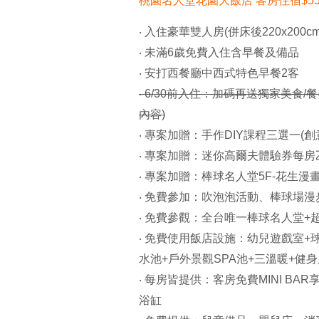
桃園名人堂花園大飯店 客房住宿
$5
‧ 入住豪華雙人房(併床後220x200
‧ 未滿6歲免費入住含早餐及備品
‧ 安打西餐廳中西式特色早餐2客
‧ 6/30前入住：加碼再送獨家美食
內容)
‧ 專案加贈：手作DIY課程三選一(
‧ 專案加贈：迷你高爾夫體驗券每房乙張
‧ 專案加贈：棒球名人堂5F-花生漫畫
‧ 免費參加：吹泡泡活動、棒球場漫
‧ 免費參觀：全台唯一棒球名人堂+
‧ 免費使用飯店設施：幼兒遊戲室+
水池+戶外景觀SPA池+三溫暖+健身
‧ 每房皆提供：客房免費MINI BA
浴缸