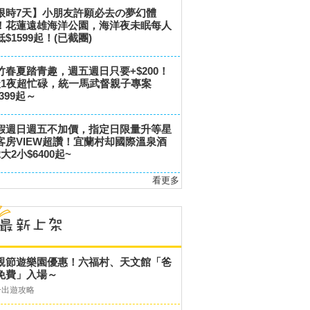
限時7天】小朋友許願必去の夢幻體
！花蓮遠雄海洋公園，海洋夜未眠每人
低$1599起！(已截團)
竹春夏踏青趣，週五週日只要+$200！
天1夜超忙碌，統一馬武督親子專案
,399起～
假週日週五不加價，指定日限量升等星
客房VIEW超讚！宜蘭村却國際溫泉酒
大2小$6400起~
看更多
親節遊樂園優惠！六福村、天文館「爸
免費」入場～
子出遊攻略