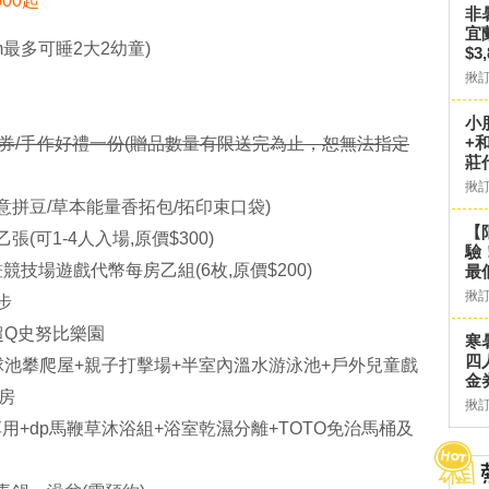
500起
非
宜
cm最多可睡2大2幼童)
$3
揪
小
+
/餐券/手作好禮一份(贈品數量有限送完為止，恕無法指定
莊
揪
創意拼豆/草本能量香拓包/拓印束口袋)
【
(可1-4人入場,原價$300)
驗
競技場遊戲代幣每房乙組(6枚,原價$200)
最
揪
步
超Q史努比樂園
寒
四
球池攀爬屋+親子打擊場+半室內溫水游泳池+戶外兒童戲
金
房
揪
R享用+dp馬鞭草沐浴組+浴室乾濕分離+TOTO免治馬桶及