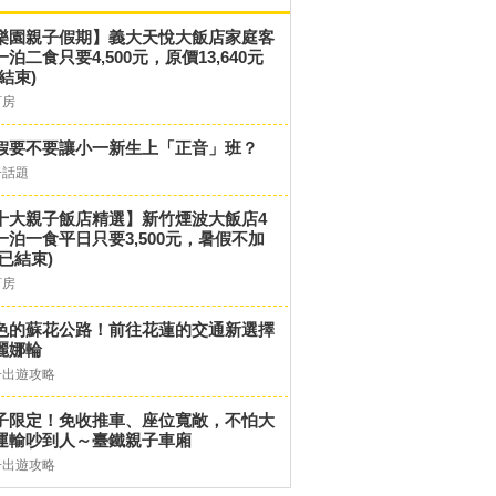
樂園親子假期】義大天悅大飯店家庭客
一泊二食只要4,500元，原價13,640元
結束)
訂房
假要不要讓小一新生上「正音」班？
子話題
十大親子飯店精選】新竹煙波大飯店4
一泊一食平日只要3,500元，暑假不加
(已結束)
訂房
色的蘇花公路！前往花蓮的交通新選擇
麗娜輪
子出遊攻略
子限定！免收推車、座位寬敞，不怕大
運輸吵到人～臺鐵親子車廂
子出遊攻略