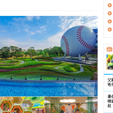
父
爸
暑
棟
起