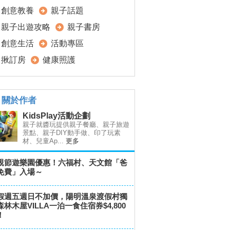
創意教養
親子話題
親子出遊攻略
親子書房
創意生活
活動專區
揪訂房
健康照護
關於作者
KidsPlay活動企劃
親子就醬玩提供親子餐廳、親子旅遊
景點、親子DIY動手做、印了玩素
材、兒童Ap...
更多
親節遊樂園優惠！六福村、天文館「爸
免費」入場～
假週五週日不加價，陽明溫泉渡假村獨
森林木屋VILLA一泊一食住宿券$4,800
！