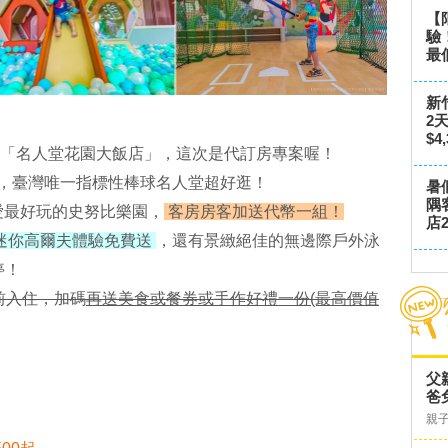
【
驗
最
新
2
$4
「名人堂花園大飯店」，這次是代訂房專案喔！
，
臺灣唯一指標性
棒球名人堂超好逛！
暑
隅
愛最好玩的史努比樂園
，
客房房客加送代幣一組！
店2
迷你高爾夫體驗免費送
，還有景緻絕佳的無邊際戶外泳
停！
0前入住，加碼
再送美食或餐券或手作好禮一份(最高價值
父
爸
親