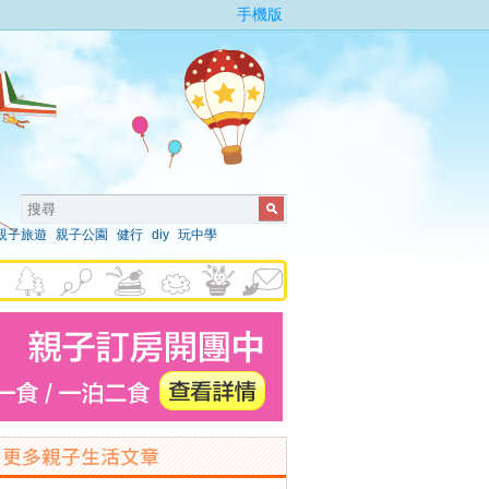
手機版
親子旅遊
親子公園
健行
diy
玩中學