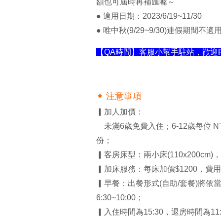
額也可屆時再補匯喔～
● 適用日期：2023/6/19~11/30
● 唯
中秋
(9/29~9/30)
連假期間不適
【QA時間】客服小幫手駐站，歡迎F
✦ 注意事項
▎加人加價：
未滿6歲免費入住；6-12歲每位 NT
份；
▎客房床型：兩小床(110x200cm)，
▎加床服務：每床加價$1200，
▎早餐：出餐形式(自助/套餐)將
6:30~10:00；
▎
入住時間為15:30，退房時間為11: