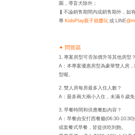
園，導盲犬除外
；
▎不論銷售期間內或銷售期外，如有任
專
KidsPlay親子就醬玩
或 LINE
@m
✦ 問答區
1. 專案房型可否加價升等其他房型
A：本專案優惠房型為豪華雙人房
型喔。
2. 雙人房每房最多入住人數？
A：最多兩大兩小入住，未滿 6 歲
3. 早餐時間和供應餐點內容？
A：早餐由安打西餐廳(06:30-10:
或套餐式早餐，皆提供吃到飽。