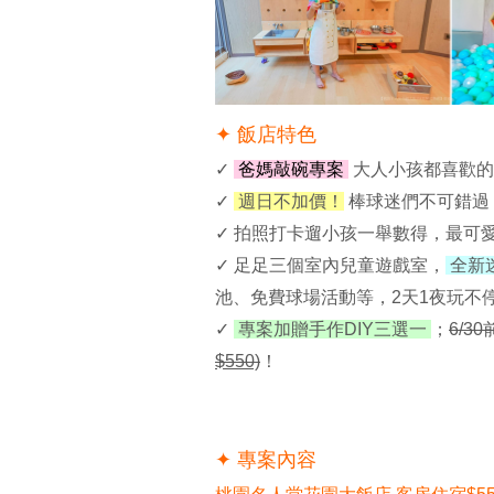
✦ 飯店特色
✓
爸媽敲碗專案
大人小孩都喜歡的
✓
週日不加價！
棒球迷們不可錯過
✓ 拍照打卡遛小孩一舉數得，
最可
✓ 足足
三個室內兒童遊戲室
，
全新
池、免費球場活動等，2天1夜玩不
✓
專案加贈手作DIY三選一
；
6/3
$550)
！
✦ 專案內容