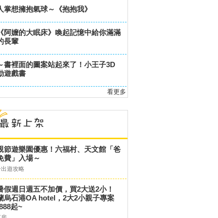
人掌想擁抱氣球～《抱抱我》
《阿嬤的大眠床》喚起記憶中給你滿滿
的長輩
～書裡面的圖案站起來了！小王子3D
動遊戲書
看更多
親節遊樂園優惠！六福村、天文館「爸
免費」入場～
子出遊攻略
暑假週日週五不加價，買2大送2小！
蘭烏石港OA hotel，2大2小親子專案
,888起~
訂房