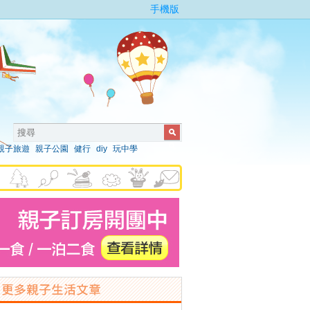
手機版
親子旅遊
親子公園
健行
diy
玩中學