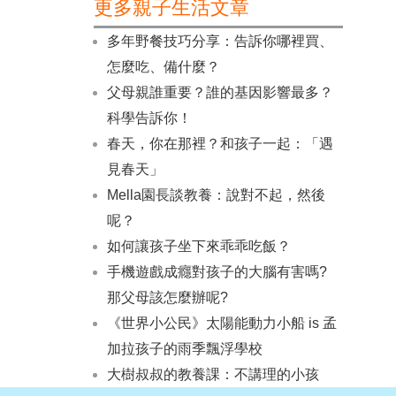
更多親子生活文章
多年野餐技巧分享：告訴你哪裡買、
怎麼吃、備什麼？
父母親誰重要？誰的基因影響最多？
科學告訴你！
春天，你在那裡？和孩子一起：「遇
見春天」
Mella園長談教養：說對不起，然後
呢？
如何讓孩子坐下來乖乖吃飯？
手機遊戲成癮對孩子的大腦有害嗎?
那父母該怎麼辦呢?
《世界小公民》太陽能動力小船 is 孟
加拉孩子的雨季飄浮學校
大樹叔叔的教養課：不講理的小孩