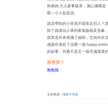
疾苦的
大人家事破表，滿心滿嘴是
喔～小人如是說。
誰說帶刺的小菲就不能靠近別人？
除了維護仙人掌的家風族格及形象
就算是外表佈滿了細刺，怎知內在
感謝作者給了這麼一個 happy e
的故事，何嘗不是又一個充滿溫度
那裡買？
抱抱我
文章來源：
嘎眯不搗蛋