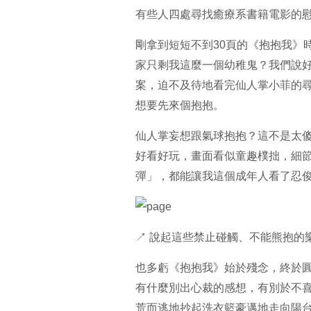
有些人四處尋找癒療系書籍電影的
剛拿到短短不到30頁的《抱抱我》
家只剩我這麼一個幼稚鬼？我們說
案，迫不及待地看完仙人掌小菲的
想要先來個抱抱。
仙人掌妄想跟氣球抱抱？這不是太
好看好玩，畫面看似童趣樸拙，細
彈」，都能讓我這個成年人看了忍
↗ 說起這些禁止碰觸、不能熊抱的
也多虧《抱抱我》始於殘念，終於
有什麼別出心裁的感想，有別於不喜
荒而逃地抄起洗衣籃豪邁地走向陽