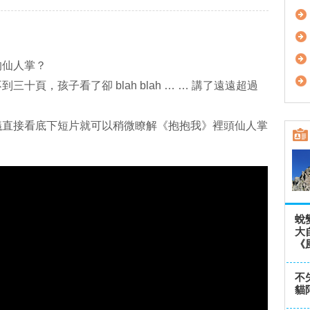
的仙人掌？
十頁，孩子看了卻 blah blah … … 講了遠遠超過
議直接看底下短片就可以稍微瞭解《抱抱我》裡頭仙人掌
蛻
大
《
不
貓