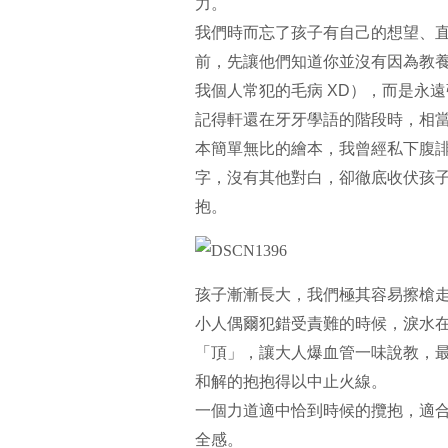
力。
我們時而忘了孩子有自己的想望、
前，先讓他們知道你並沒有因為教
我個人常犯的毛病 XD），而是永
記得軒還在牙牙學語的階段時，相當喜歡傑茲
本簡單無比的繪本，我曾經私下腹
字，沒有其他對白，卻徹底收伏孩
抱。
孩子漸漸長大，我們極其容易擦槍
小人偶爾犯錯受責難的時候，淚水
「頂」，讓大人爆血管一味說教，
和解的抱抱得以中止火線。
一個力道適中恰到時候的攬抱，適
全感。