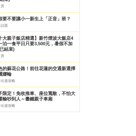
訂房
假要不要讓小一新生上「正音」班？
子話題
十大親子飯店精選】新竹煙波大飯店4
一泊一食平日只要3,500元，暑假不加
(已結束)
訂房
色的蘇花公路！前往花蓮的交通新選擇
麗娜輪
子出遊攻略
子限定！免收推車、座位寬敞，不怕大
運輸吵到人～臺鐵親子車廂
子出遊攻略