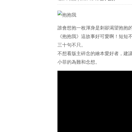
誰會想抱一枚渾身是刺卻渴望抱抱
《抱抱我》這故事好可愛啊！短短不到三
三十句不只。
不想看版主碎念的繪本愛好者，建
小菲的為難和念想。