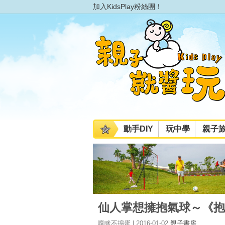
加入KidsPlay粉絲團！
動手DIY
玩中學
親子
仙人掌想擁抱氣球～《抱
嘎眯不搗蛋 | 2016-01-02
親子書房