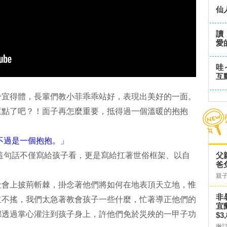
仙
讀
愛
哇
互
合宜得體，長輩們教小菲乖乖站好，表現出美好的一面。
重點了吧？！面子再怎麼重要，抵得過一個溫暖的抱抱
不過是一個抱抱。」
這句話不僅寫給孩子看，更是寫給扛著世俗框架、以自
父
爸
親
社會上披荊斬棘，掛念著他們將如何在地表頂天立地，惟
非
立不搖，我們太急著教會孩子一些什麼，忙著導正他們的
宜
都透過掌心灌注到孩子身上，許他們免於災殃的一甲子功
$3
揪