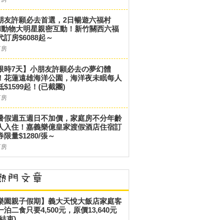
朋友許願必去首選，2日暢遊六福村
和動物大明星親密互動！新竹關西六福
代訂房$6088起～
訂房
限時7天】小朋友許願必去の夢幻體
！花蓮遠雄海洋公園，海洋夜未眠每人
低$1599起！(已截團)
訂房
暑假週五週日不加價，家庭房不分年齡
人入住！嘉義樂億皇家渡假酒店住宿訂
券限量$1280/張～
訂房
樂園親子假期】義大天悅大飯店家庭客
一泊二食只要4,500元，原價13,640元
結束)