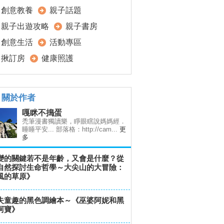
創意教養
親子話題
親子出遊攻略
親子書房
創意生活
活動專區
揪訂房
健康照護
關於作者
嘎眯不搗蛋
禿筆漫書獨讀樂，睜眼瞎說媽媽經．
睡睡平安... 部落格：http://cam...
更
多
變的關鍵若不是年齡，又會是什麼？從
自然探討生命哲學～大尖山的大冒險：
風的草原》
失童趣的黑色調繪本～《巫婆阿妮和黑
阿寶》