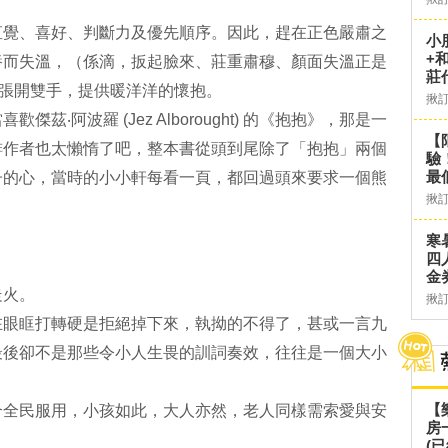
直覺、喜好、判斷力及優先順序。因此，趕在正色嚴肅之
小
+
養而失溫，（係滴，扳起臉來、莊重肅穆、顏面失溫正是
莊
遠張開雙手，提供暖洋洋的懷抱。
揪
‧阿波羅 (Jez Alborought) 的《抱抱》，那是一
【
誹作者也太懶惰了吧，整本書從頭到尾除了「抱抱」兩個
驗
最
子的心，當時的小小軒每看一頁，都回過頭來要求一個熊
揪
寒
四
金
走火。
揪
在眼眶打轉硬是拒絕掉下來，執拗的不得了，甚或一言九
最後卻不是那些令小人生畏的訓詞奏效，往往是一個大小
【
合全民服用，小孩如此，大人亦然，老人同樣需索愛與安
房
(已