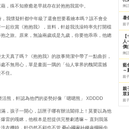
慰藉，殊不知療癒老早就存在於抱抱我當中。
揪
暑
時，我懷疑軒都中年級了還會想要看繪本嗎？該不會全
親
好一起欣賞《抱抱我》，豈料，軒趁我洗澡時率先打開檔
尋抱之旅。原來，無論兩歲或是九歲，你要他乖乖，他總
【
人
價
揪
傻太天真了嗎？《抱抱我》的故事簡潔中帶了一點曲折，
節處不無用心，單是畫面一隅的「仙人掌界的醜聞震撼
藍
～
俊不住。
親
親
眾
樂活熊，軒認為他們的姿勢好像「嗯嗯熊」 XDDDD
親
圓滿，孩子一開心，話匣子哪有辦法闔得上！莫要以為他
爆雷的嘎眯，他根本是想提供完整劇透嘛～ 直到我落
台洗衣機時，軒仍然不顧也不管
憂心國家社稷哀憫民生