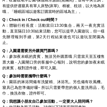
A：在遠雄海洋公園-探險島水族館(無隔間)，並有中央空調，
有提供舒適寢具有單人床墊(床單)、棉被、枕頭，以大地為床
哦，「睡眠區域以遊客訂購當時的區域為主」。
Q：Check in / Check out時間？
A：體驗行程長度：活動當日13:30集合，兩天一夜充實活
動，直至隔日10:30結束活動，您可以提早入園遊玩，但一樣
先辦理報到手續，第2天行程結束後也可以遊玩至閉園為
止。
Q：入園還需要另外購買門票嗎？
A：參加夜未眠的貴賓，無須另外購票哦 只需當天至五樓售
票大廳 - 入園閘口旁的客服中心報到，說明您的參加夜未眠
的來賓，核對證件後，即可入園。
Q：參加時需要攜帶什麼嗎？
A：園區的淋浴間備有洗髮精、沐浴乳。另也備有吹風機。
寢具已為您準備好囉~ 所以只需要帶您的個人盥洗用品，毛
巾，換洗衣物，證件即可。
Q：我想讓小朋友自己參加活動，一定要大人陪同嗎？