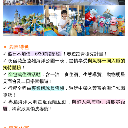
✦ 園區特色
✓
假日不加價，6/30前都能訂
！春遊踏青搶先計畫！
✓ 夜宿花蓮遠雄海洋公園一晚，盡情享受
與魚群一同入睡的
獨特體驗
！
✓
全包式住宿活動
，含一泊二食住宿、生態導覽、動物明星
見面會及二日樂園暢遊！
✓ 行程全程由
專業解說員帶領
，遊玩中帶入豐富的海洋知識
導覽！
✓ 專屬海洋大明星近距離互動，
與超人氣海獅、海豚零距
離
，獨家欣賞俏皮姿態！