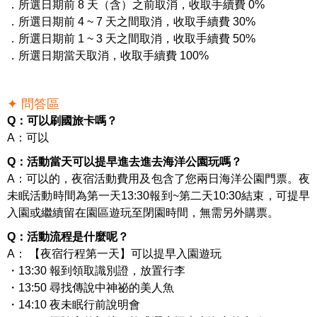
．所選日期前 8 天（含）之前取消，收取手續費 0%
．所選日期前 4 ~ 7 天之間取消，收取手續費 30%
．所選日期前 1 ~ 3 天之間取消，收取手續費 50%
．所選日期當天取消，收取手續費 100%
✦ 問答區
Q：可以刷國旅卡嗎？
A：可以
Q：活動當天可以提早進去進去海洋公園玩嗎？
A：可以的，夜宿活動費用及包含了您兩日海洋公園門票。夜
未眠活動時間為第一天13:30報到~第二天10:30結束，可提早
入園或繼續留在園區遊玩至閉園時間，無需另外購票。
Q：活動流程是什麼呢？
A： 【夜宿行程第一天】可以提早入園遊玩
・13:30 報到領取識別證，放置行李
・13:50 尋找傳說中神祕的美人魚
・14:10 夜未眠行前說明會