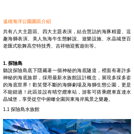
遠雄海洋公園園區介紹
共有八大主題區、四大主題表演，結合慧詰的海豚精靈、逗
趣海獅表演、美人魚海牛生態解說、遊樂設施、水晶城堡百
老匯式歌舞高空特技秀、吉祥物迎賓遊街等。
1. 探險島
聽說探險島底下隱藏著一個神秘的海底隧道，裡面有著許多
神秘的海底族群，採用最新水族館設計概念，展現多採多姿
的海底世界！歡笑聲不斷的海獅劇場及海獅生態公園，更是
不能錯過！此區並設有晴空纜車站，游客可搭乘纜車直達水
晶城堡，享受從空中俯瞰全園與東海岸風景之樂趣。
1.1 探險島水族館