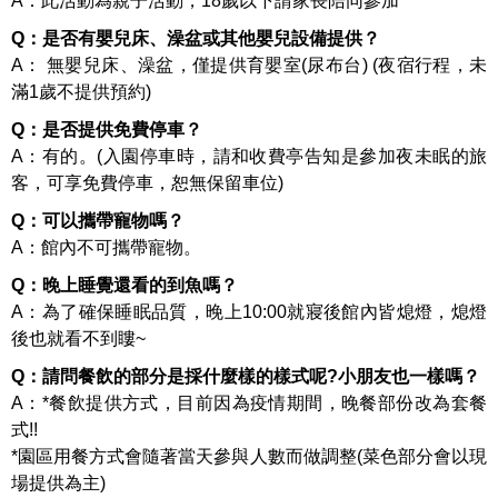
A：此活動為親子活動，18歲以下請家長陪同參加
Q：是否有嬰兒床、澡盆或其他嬰兒設備提供？
A： 無嬰兒床、澡盆，僅提供育嬰室(尿布台) (夜宿行程，未
滿1歲不提供預約)
Q：是否提供免費停車？
A：有的。(入園停車時，請和收費亭告知是參加夜未眠的旅
客，可享免費停車，恕無保留車位)
Q：可以攜帶寵物嗎？
A：館內不可攜帶寵物。
Q：晚上睡覺還看的到魚嗎？
A：為了確保睡眠品質，晚上10:00就寢後館內皆熄燈，熄燈
後也就看不到瞜~
Q：請問餐飲的部分是採什麼樣的樣式呢?小朋友也一樣嗎？
A：*餐飲提供方式，目前因為疫情期間，晚餐部份改為套餐
式!!
*園區用餐方式會隨著當天參與人數而做調整(菜色部分會以現
場提供為主)