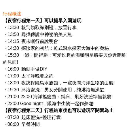
行程概述
【夜宿行程第一天】可以提早入園遊玩
・13:30 報到領取識別證，放置行李
・13:50 尋找傳說中神祕的美人魚
・14:15 夜未眠行前說明會
・14:30 探險家的初航：乾式潛水探索大海中的奧秘
・15:30 「鰭」開得勝：可愛逗趣的海獅明星將要與你近距離
的見面!
・16:00 動動手做DIY
・17:00 太平洋晚餐之約
・18:00 夜訪探險島水族館，一窺夜間海洋生物的面貌!
・19:30 沐浴盥洗：男女分開使用，純淋浴無澡缸
・21:00-22:00 海洋搖籃曲：鋪床、刷牙洗臉準備就寢
・22:00 Good night，跟海中生物一起作夢趣!
【夜宿行程第二天】行程結束後也可以遊玩至閉園為止
・07:20 起床盥洗+整理行囊
・08:00 早餐時間