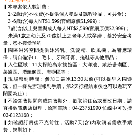
▎本專案依人數計費：
1~2歲(含)不收費(不提供個人餐點及課程物品，可共食)；
3~6歲(含)每人NT$1,599(官網原價$1,999)；
7歲(含)以上兒童與成人每人NT$2,599(官網原價$2,999)；
未滿1歲之幼兒及70歲以上之老年人或孕婦，基於安全考
量，恕不接受預約；
▎園區淋浴空間提供沐浴乳、洗髮精、吹風機，為響應環
保，請自備浴巾、毛巾、牙刷牙膏、拖鞋等其他用品；
▎入住區域 : 11大探險島水族館區：大洋池、繽紛珊瑚區、
薯鰻區、潛艇艙區、海獅區等；
▎現場報到時間：參加日最晚13:30以前(可以提早入園遊
玩，但一樣先辦理報到手續，第2天行程結束後也可以遊玩至
閉園為止)；
▎不論銷售期間內或銷售期外，欲取消住宿或更改日期，請
直接致電飯店辦理，洽詢電話：04-23751990 忙線中可改撥
03-8123168；
▎如確認訂房後不克前往，活動7天(含)內取消者需收手續
費，規則如下 :