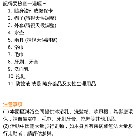
記得要檢查一遍喔 ~
1. 隨身證件或健保卡
2. 帽子(請視天候調整)
3. 外套(請視天候調整)
4. 水壺
5. 雨具 (請視天候調整)
6. 浴巾
7. 毛巾
8. 牙刷、牙膏
9. 洗面乳
10. 拖鞋
11. 防蚊液 或是 隨身藥品及女性生理用品
注意事項
(1) 本園區淋浴空間提供沐浴乳、洗髮精、吹風機，為響應環
保，請自備浴巾、毛巾、牙刷牙膏、拖鞋等其他用品。
(2) 活動中因需大量步行走動，如本身具有疾病或無法大量步
行走動者，請評估參與。