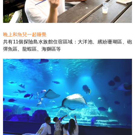
晚上和魚兒一起睡覺
共有11個
探險島水族館住宿區域：大洋池、繽紛珊瑚區、砲
彈魚區、龍蝦區、海獅區等