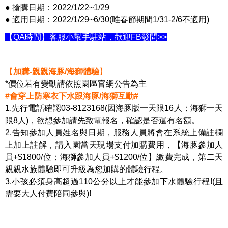
● 搶購日期：2022/1/22~1/29
● 適用日期：2022/1/29~6/30(唯春節期間1/31-2/6不適用)
【QA時間】客服小幫手駐站，歡迎FB發問>>
【
加購-親親海豚/海獅體驗
】
*價位若有變動請依照園區官網公告為主
#會穿上防寒衣下水跟海豚/海獅互動#
1.先行電話確認03-8123168(因海豚版一天限16人；海獅一天
限8人)，欲想參加請先致電報名，確認是否還有名額。
2.告知參加人員姓名與日期，服務人員將會在系統上備註欄
上加上註解，請入園當天現場支付加購費用，【海豚參加人
員+$1800/位；海獅參加人員+$1200/位】繳費完成，第二天
親親水族體驗即可升級為您加購的體驗行程。
3.小孩必須身高超過110公分以上才能參加下水體驗行程!(且
需要大人付費陪同參與)!