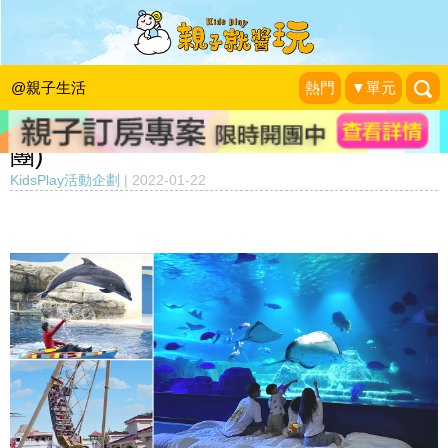
【2022/6/30前適用】小朋友許願必去
の夢幻體驗！花蓮遠雄海洋公園，親親
@親子生活
熱門
▼單元
海洋夜未眠每人最低$1,599起！(已截
團)
KidsPlay活動企劃
|
2022-01-22