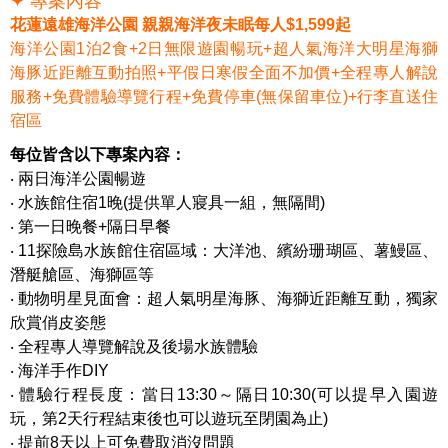
✦ 專案內容
花蓮遠雄海洋公園 親親海洋夜未眠每人$1,599起
海洋公園1泊2食+2日無限遊園暢玩+超人氣海洋大明星海獅
海豚近距離互動拍照+平假日寒假全面不加價+全程專人解說
服務+免費體驗導覽行程+免費停車(無保留車位)+行李直送住
宿區
每位皆含以下專案內容：
‧ 兩日海洋公園暢遊
‧ 水族館住宿1晚(提供單人寢具一組，無隔間)
‧ 第一日晚餐+隔日早餐
‧ 11探險島水族館住宿區域：大洋池、繽紛珊瑚區、薯鰻區、
潛艇艙區、海獅區等
‧ 動物明星見面會：超人氣明星海豚、海獅近距離互動，獨家
欣賞俏皮姿態
‧ 全程專人導覽解說及後場水族體驗
‧ 海洋手作DIY
‧ 體驗行程長度：當日13:30～隔日10:30(可以提早入園遊
玩，第2天行程結束後也可以遊玩至閉園為止)
‧ 提前8天以上可免費取消沒問題