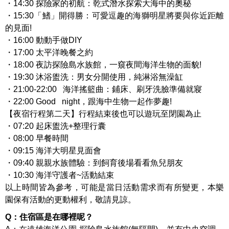
・14:30 探險家的初航：乾式潛水探索大海中的奧秘
・15:30「鰭」開得勝：可愛逗趣的海獅明星將要與你近距離
的見面!
・16:00 動動手做DIY
・17:00 太平洋晚餐之約
・18:00 夜訪探險島水族館，一窺夜間海洋生物的面貌!
・19:30 沐浴盥洗：男女分開使用，純淋浴無澡缸
・21:00-22:00 海洋搖籃曲：鋪床、刷牙洗臉準備就寢
・22:00 Good night，跟海中生物一起作夢趣!
【夜宿行程第二天】行程結束後也可以遊玩至閉園為止
・07:20 起床盥洗+整理行囊
・08:00 早餐時間
・09:15 海洋大明星見面會
・09:40 親親水族體驗：到飼育後場看看魚兒朋友
・10:30 海洋守護者~活動結束
以上時間皆為參考，可能是當日活動需求而有所變更，本樂
園保有活動的更動權利，敬請見諒。
Q：住宿區是在哪裡呢？