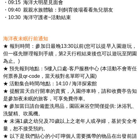
・09:15 海洋大明星見面會
・09:40 親親水族體驗：到飼育後場看看魚兒朋友
・10:30 海洋守護者~活動結束
海洋夜未眠行前通知
★ 報到時間：參加日最晚13:30以前(您可以提早入園遊玩，
但一樣先辦理報到手續，第2天行程結束後也可以遊玩至閉園
為止。)
★ 預先報到地點：5樓入口處-客戶服務中心 (本活動不會寄任
何票券及qr-code，當天核對名單即可入園)
★ 活動集合時間/地點：14:10 / 海洋探索館
★ 提醒當天自行開車的貴賓，入園停車時，請和收費亭告知
是參加夜未眠的旅客，可享免費停車。
★ 參加當日請自備盥洗用品，園區淋浴空間僅提供: 沐浴乳、
洗髮精、吹風機。
★ 未滿1歲之幼兒及70歲以上之老年人或孕婦，基於安全考
量，恕不接受預約。
★ 以下是我們貼心的小叮嚀個人需要攜帶的物品在出發前請