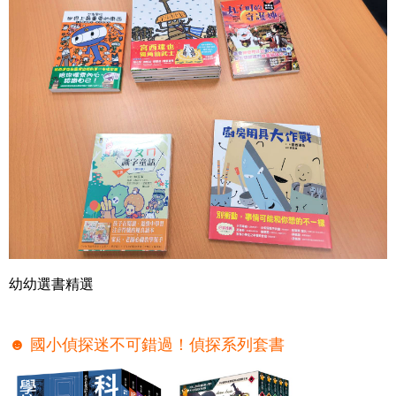
幼幼選書精選
☻ 國小偵探迷不可錯過！偵探系列套書