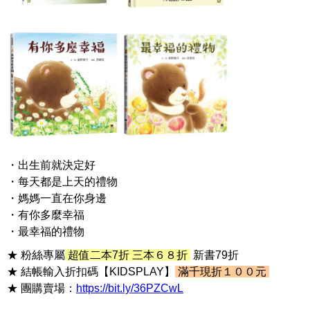
・出生前就決定好
・每天都是上天的禮物
・媽媽一直在你身邊
・有你多麼幸福
・最幸福的禮物
★ 粉絲專屬
超值二本7折 三本６８折
新書79折
★ 結帳輸入折扣碼【KIDSPLAY】
滿千現折１００元
★ 團購賣場：
https://bit.ly/36PZCwL