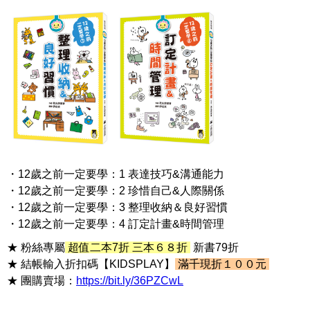
・12歲之前一定要學：1 表達技巧&溝通能力
・12歲之前一定要學：2 珍惜自己&人際關係
・12歲之前一定要學：3 整理收納＆良好習慣
・12歲之前一定要學：4 訂定計畫&時間管理
★ 粉絲專屬
超值二本7折 三本６８折
新書79折
★ 結帳輸入折扣碼【KIDSPLAY】
滿千現折１００元
★ 團購賣場：
https://bit.ly/36PZCwL