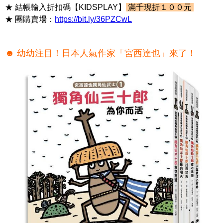
★ 結帳輸入折扣碼【KIDSPLAY】
滿千現折１００元
★ 團購賣場：
https://bit.ly/36PZCwL
☻ 幼幼注目！日本人氣作家「宮西達也」來了！