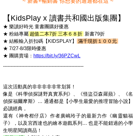
~ 新書+暢銷書 你想要的通通都在這 ~
【KidsPlay x 讀書共和國出版集團】
★ 樂讀好時光 童書團購好優惠
★ 粉絲專屬
超值二本7折 三本６８折
新書79折
★ 結帳輸入折扣碼【KIDSPLAY】
滿千現折１００元
★ 7/27-8/3限時優惠
★ 團購賣場：
https://bit.ly/36PZCwL
-----------------------------------------------------
這次活動真的非非非非非常划算！
像是《科學偵探謎野真實系列》、《怪盜亞森羅蘋》、《名
偵探福爾摩斯》… 通通都是【小學生最愛的推理冒險小說】
必讀經典，
還有《神奇柑仔店》作者廣嶋玲子的最新力作《幽靈貓福
子》，以及宮西達也的繪本遊戲系列… 也是不能錯過的小學
生明星閱讀商品！