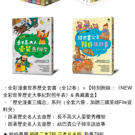
・全彩漫畫世界歷史套書（全12卷）＋【特別附錄：《NEW
全彩世界歷史大事紀對照年表》& 典藏書盒】
・「歷史漫畫三國志」系列（全套六冊，加贈三國英雄File資
料夾）
・跟著歷史名人去遊歷： 長不高大人晏嬰秀機智
・跟著歷史名人去遊歷： 結巴貴公子韓非說故事
★ 粉絲專屬
超值二本7折 三本６８折
新書79折