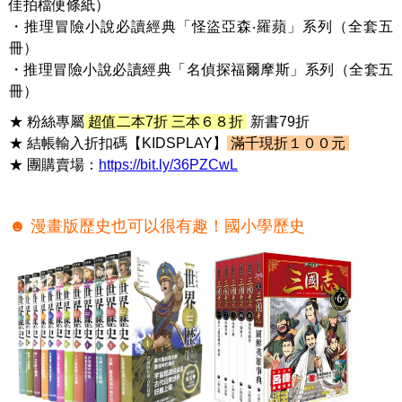
佳拍檔便條紙）
・推理冒險小說必讀經典「怪盜亞森‧羅蘋」系列（全套五
冊）
・推理冒險小說必讀經典「名偵探福爾摩斯」系列（全套五
冊）
★ 粉絲專屬
超值二本7折 三本６８折
新書79折
★ 結帳輸入折扣碼【KIDSPLAY】
滿千現折１００元
★ 團購賣場：
https://bit.ly/36PZCwL
☻ 漫畫版歷史也可以很有趣！國小學歷史