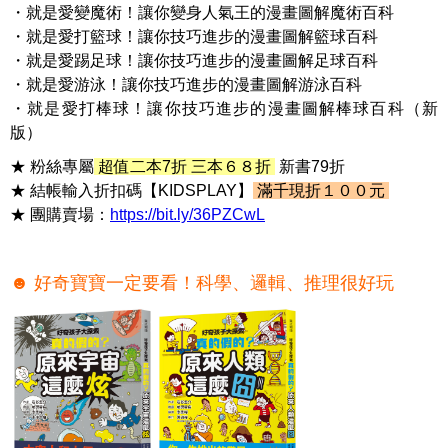
・就是愛變魔術！讓你變身人氣王的漫畫圖解魔術百科
・就是愛打籃球！讓你技巧進步的漫畫圖解籃球百科
・就是愛踢足球！讓你技巧進步的漫畫圖解足球百科
・就是愛游泳！讓你技巧進步的漫畫圖解游泳百科
・就是愛打棒球！讓你技巧進步的漫畫圖解棒球百科（新
版）
★ 粉絲專屬
超值二本7折 三本６８折
新書79折
★ 結帳輸入折扣碼【KIDSPLAY】
滿千現折１００元
★ 團購賣場：
https://bit.ly/36PZCwL
☻ 好奇寶寶一定要看！科學、邏輯、推理很好玩