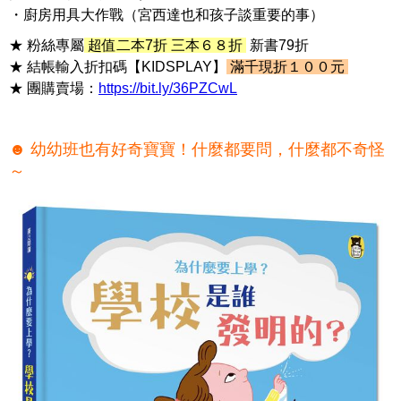
・廚房用具大作戰（宮西達也和孩子談重要的事）
★ 粉絲專屬
超值二本7折 三本６８折
新書79折
★ 結帳輸入折扣碼【KIDSPLAY】
滿千現折１００元
★ 團購賣場：
https://bit.ly/36PZCwL
☻ 幼幼班也有好奇寶寶！什麼都要問，什麼都不奇怪
～