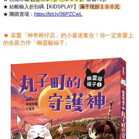
★ 結帳輸入折扣碼【KIDSPLAY】
滿千現折１００元
★ 團購賣場：
https://bit.ly/36PZCwL
☻ 喜愛「神奇柑仔店」的小書迷集合！你一定會愛上
的全新力作「幽靈貓福子」