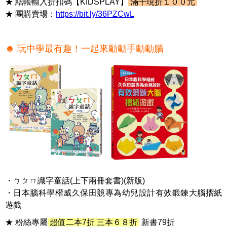
★ 結帳輸入折扣碼【KIDSPLAY】
滿千現折１００元
★ 團購賣場：
https://bit.ly/36PZCwL
☻ 玩中學最有趣！一起來動動手動動腦
・ㄅㄆㄇ識字童話(上下兩冊套書)(新版)
・日本腦科學權威久保田競專為幼兒設計有效鍛鍊大腦摺紙
遊戲
★ 粉絲專屬
超值二本7折 三本６８折
新書79折