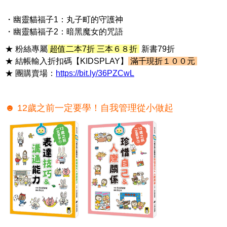
・幽靈貓福子1：丸子町的守護神
・幽靈貓福子2：暗黑魔女的咒語
★ 粉絲專屬
超值二本7折 三本６８折
新書79折
★ 結帳輸入折扣碼【KIDSPLAY】
滿千現折１００元
★ 團購賣場：
https://bit.ly/36PZCwL
☻ 12歲之前一定要學！自我管理從小做起