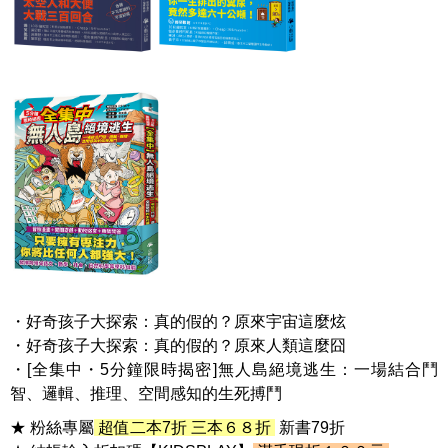
・好奇孩子大探索：真的假的？原來宇宙這麼炫
・好奇孩子大探索：真的假的？原來人類這麼囧
・[全集中・5分鐘限時揭密]無人島絕境逃生：一場結合鬥
智、邏輯、推理、空間感知的生死搏鬥
★ 粉絲專屬
超值二本7折 三本６８折
新書79折