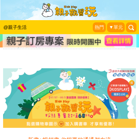
【讀書共和國 童書團購】限時６８折
起，滿千再折百！學齡前+國小生 新書
@親子生活
熱門
▼單元
推薦！
KidsPlay活動企劃
|
2021-07-27