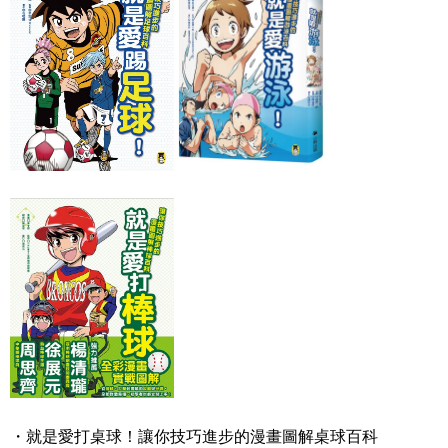
・就是愛打桌球！讓你技巧進步的漫畫圖解桌球百科