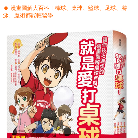
☻ 漫畫圖解大百科！棒球、桌球、籃球、足球、游
泳、魔術都能輕鬆學