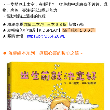
・一隻貓咪上太空，在哪裡？：從遊戲中訓練孩子數數、識
物、辨色、專注等視知覺超能力
・當動物踏上遷徙的旅程
★ 粉絲專屬
超值二本7折 三本６８折
新書79折
★ 結帳輸入折扣碼【KIDSPLAY】
滿千現折１００元
★ 團購賣場：
https://bit.ly/36PZCwL
☻ 溫馨繪本系列！療癒心靈的暖心之選～