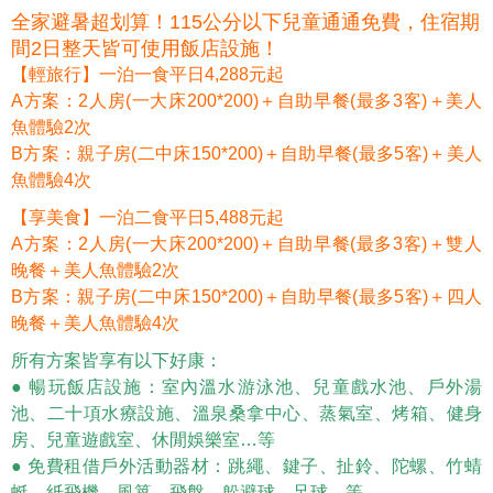
全家避暑超划算！115公分以下兒童通通免費，住宿期
間2日整天皆可使用飯店設施！
【輕旅行】一泊一食平日4,288元起
A方案：2人房(一大床200*200)＋自助早餐(最多3客)＋美人
魚體驗2次
B方案：親子房(二中床150*200)＋自助早餐(最多5客)＋美人
魚體驗4次
【享美食】一泊二食平日5,488元起
A方案：2人房(一大床200*200)＋自助早餐(最多3客)＋雙人
晚餐＋美人魚體驗2次
B方案：親子房(二中床150*200)＋自助早餐(最多5客)＋四人
晚餐＋美人魚體驗4次
所有方案皆享有以下好康：
● 暢玩飯店設施：室內溫水游泳池、兒童戲水池、戶外湯
池、二十項水療設施、溫泉桑拿中心、蒸氣室、烤箱、健身
房、兒童遊戲室、休閒娛樂室…等
● 免費租借戶外活動器材：跳繩、鍵子、扯鈴、陀螺、竹蜻
蜓、紙飛機、風箏、飛盤、躲避球、足球…等