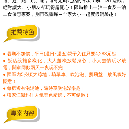
追、趕、跑、跳、蹦，還有定時定點的各項互動、DIY遊戲，
絕對讓大、小朋友都玩得超開心！限時推出一泊一食及一泊
二食優惠專案，別再觀望囉～全家大小一起度假消暑趣！
● 暑期不加價，平日(週日~週五)親子入住只要4,288元起
● 飯店設施多樣化，大人趁機放鬆身心，小人盡情玩水放
電，闔家同歡兩天一夜玩不完
● 園區內5公頃大綠地，騎單車、吹泡泡、擲飛盤、放風箏好
愜意！
● 每房皆有泡湯池，隨時享受泡澡樂趣！
● 獨家江浙料理人氣菜色精選，不可錯過！