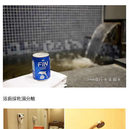
浴廁採乾濕分離