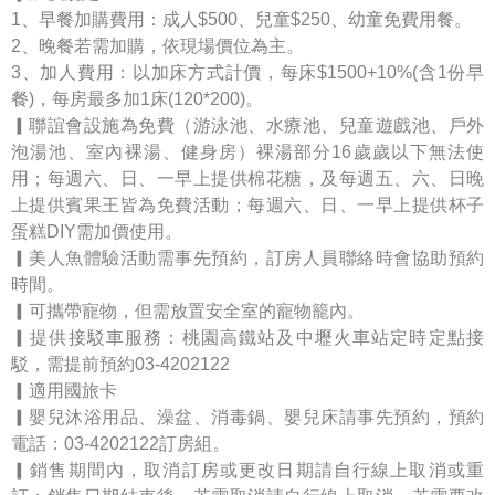
1、早餐加購費用：成人$500、兒童$250、幼童免費用餐。
2、晚餐若需加購，依現場價位為主。
3、加人費用：以加床方式計價，每床$1500+10%(含1份早
餐)，每房最多加1床(120*200)。
▎聯誼會設施為免費（游泳池、水療池、兒童遊戲池、戶外
泡湯池、室內裸湯、健身房）裸湯部分16歲歲以下無法使
用；每週六、日、一早上提供棉花糖，及每週五、六、日晚
上提供賓果王皆為免費活動；每週六、日、一早上提供杯子
蛋糕DIY需加價使用。
▎美人魚體驗活動需事先預約，訂房人員聯絡時會協助預約
時間。
▎可攜帶寵物，但需放置安全室的寵物籠內。
▎提供接駁車服務：桃園高鐵站及中壢火車站定時定點接
駁，需提前預約03-4202122
▎適用國旅卡
▎嬰兒沐浴用品、澡盆、消毒鍋、嬰兒床請事先預約，預約
電話：03-4202122訂房組。
▎銷售期間內，取消訂房或更改日期請自行線上取消或重