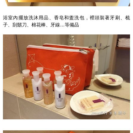
浴室內擺放洗沐用品、香皂和盥洗包，裡頭裝著牙刷、梳
子、刮鬍刀、棉花棒、牙線…等備品