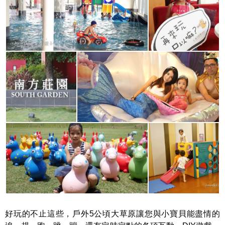
好玩的不止這些，戶外5公頃大草原讓您與小寶貝能盡情的