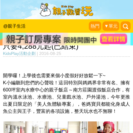
【天熱戲水，天冷泡湯！全方位渡假天
堂】水療SPAx美食饗宴x徜徉大草原x
@親子生活
熱門
▼單元
夢幻美人魚體驗～南方莊園渡假飯店
只要4,288元起(已結束)
KidsPlay活動企劃
|
2016-08-25
開學囉！上學後也需要來個小度假好好放鬆一下~
K小編聽到您們的心聲啦！這回特別與媽媽界非常有名、擁有
600坪室內水療中心的親子飯店～南方莊園渡假飯店合作，有
室內溫水泳池、水療池、兒童戲水池、戶外湯池，今年更推
出夏日限定的「美人魚體驗專案」，爸媽寶貝都能化身成人
魚公主與王子，豐富的各項設施，整天玩水也不無聊！