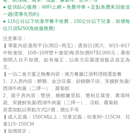
● 提供貼心服務：WIFI上網＋免費停車＋定點免費來回接送
一趟(需事先預約)
● 115公分以下幼童早餐不收費，150公分以下兒童，加價每
位只須$250(免收服務費)
注意事項：
▎專案內容適用平日(周日~周五)；遇假日(周六、9/15~9/17
中秋連假、10/8~10/9雙十連假)每房加價NT$2,000元；暑假
期間入住不加價。如有修正，以南方莊園渡假飯店規定為
主。
▎一泊二食方案之晚餐內容：南方餐廳江浙料理精選套餐
1、2人房內容：醉雞、金沙豆腐、砂鍋獅子頭、宋嫂鮮魚羹/
西湖牛肉羹（二擇一）、蘿蔔糕
2、親子房內容：雙拼、糖醋嫩里肌、蟹粉豆腐煲、農場時
蔬、宋嫂鮮魚羹/西湖牛肉羹（二擇一）、涼糕、蘿蔔糕
若需加點以單點方式計價，價位不等
▎成人定義：150CM以上；兒童定義：幼童90~115CM、兒
童115~150CM
▎加價規定：