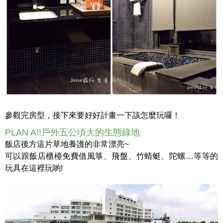
參觀完房型，接下來要好好計畫一下該怎麼玩囉！
PLAN A!!戶外五公頃大的生態綠地
飯店後方這片草地養護的非常漂亮~
可以跟飯店櫃檯免費借風箏、飛盤、竹蜻蜓、陀螺…等等的
玩具在這裡玩喲!