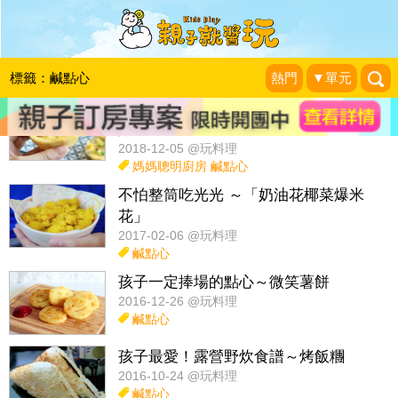
話題：
簡單料理教室
擺盤包裝術
造型甜點DIY
春季料理
標籤：鹹點心
熱門
▼單元
水餃皮用不完怎麼辦？6道水餃皮創意
點心DIY～
2018-12-05 @玩料理
媽媽聰明廚房
鹹點心
不怕整筒吃光光 ～「奶油花椰菜爆米
花」
2017-02-06 @玩料理
鹹點心
孩子一定捧場的點心～微笑薯餅
2016-12-26 @玩料理
鹹點心
孩子最愛！露營野炊食譜～烤飯糰
2016-10-24 @玩料理
鹹點心