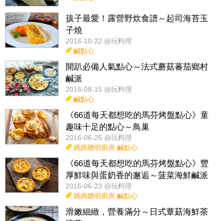
孩子最愛！露營野炊食譜～起司海苔玉
子燒
2016-10-22 @玩料理
鹹點心
開趴必備人氣點心～法式蘑菇蕃茄鄉村
鹹派
2016-08-15 @玩料理
鹹點心
《66道每天都想吃的馬芬烤盤點心》童
趣味十足的點心～鳥巢
2016-06-25 @玩料理
媽媽聰明廚房
鹹點心
《66道每天都想吃的馬芬烤盤點心》豐
厚鮮味與蛋奶香的邂逅～菠菜海鮮鹹派
2016-06-23 @玩料理
媽媽聰明廚房
鹹點心
滑嫩細緻，營養滿分～日式蕈菇海鮮茶