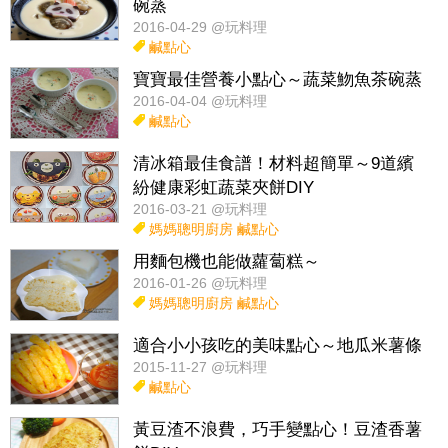
碗蒸
2016-04-29 @玩料理
鹹點心
寶寶最佳營養小點心～蔬菜魩魚茶碗蒸
2016-04-04 @玩料理
鹹點心
清冰箱最佳食譜！材料超簡單～9道繽
紛健康彩虹蔬菜夾餅DIY
2016-03-21 @玩料理
媽媽聰明廚房
鹹點心
用麵包機也能做蘿蔔糕～
2016-01-26 @玩料理
媽媽聰明廚房
鹹點心
適合小小孩吃的美味點心～地瓜米薯條
2015-11-27 @玩料理
鹹點心
黃豆渣不浪費，巧手變點心！豆渣香薯