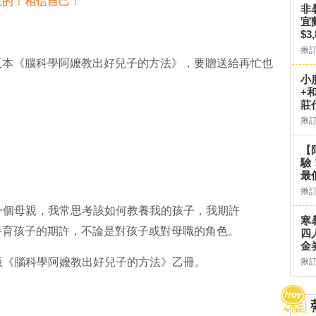
兒的！相信自己！
非
宜
$3
揪
五本《腦科學阿嬤教出好兒子的方法》，要贈送給再忙也
小
+
莊
揪
【
驗
最
揪
為一個母親，我常思考該如何教養我的孩子，我期許
寒
分享妳對養育孩子的期許，不論是對孩子或對母職的角色。
四
金
出版《腦科學阿嬤教出好兒子的方法》乙冊。
揪