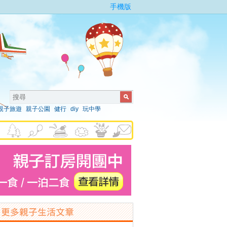
手機版
親子旅遊
親子公園
健行
diy
玩中學