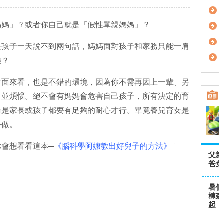
媽媽」？或者你自己就是「假性單親媽媽」？
跟孩子一天說不到兩句話，媽媽面對孩子和家務只能一肩
燒？
方面來看，也是不錯的環境，因為你不需再因上一輩、另
右並煩惱。絕不會有媽媽會危害自己孩子，所有決定的育
論是家長或孩子都要有足夠的耐心才行。畢竟養兒育女是
去做。
會想看看這本─
《腦科學阿嬤教出好兒子的方法》
！
父
爸
暑
棟
起