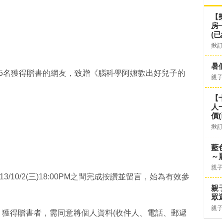
【
房
(已
揪
暑
頁下方公布5名獲得贈書的網友，致贈《腦科學阿嬤教出好兒子的
親
【
人
價
揪
藍
～
親
0- 2013/10/2(三)18:00PM之間完成按讚並留言，始為有效參
親
眾
親
理。獲得贈書者，需同意將個人資料(收件人、電話、郵遞