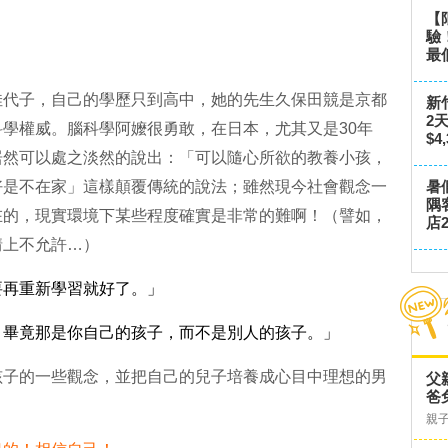
【
驗
最
佳代子，自己的學歷只到高中，她的先生久保田競是京都
新
2
學權威。腦科學阿嬤很勇敢，在日本，尤其又是30年
$4
居然可以處之淡然的說出：「可以隨心所欲的教養小孩，
好是不在家」這樣顛覆傳統的說法；雖然現今社會觀念一
暑
隅
在的，現實環境下某些程度確實是非常的難啊！（譬如，
店2
情上不允許…）
要再重新學習就好了。」
。畢竟那是你自己的孩子，而不是別人的孩子。」
孩子的一些觀念，並把自己的兒子培養成心目中理想的男
父
爸
親