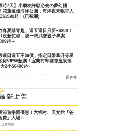
限時7天】小朋友許願必去の夢幻體
！花蓮遠雄海洋公園，海洋夜未眠每人
低$1599起！(已截團)
竹春夏踏青趣，週五週日只要+$200！
天1夜超忙碌，統一馬武督親子專案
,399起～
假週日週五不加價，指定日限量升等星
客房VIEW超讚！宜蘭村却國際溫泉酒
大2小$6400起~
看更多
親節遊樂園優惠！六福村、天文館「爸
免費」入場～
子出遊攻略