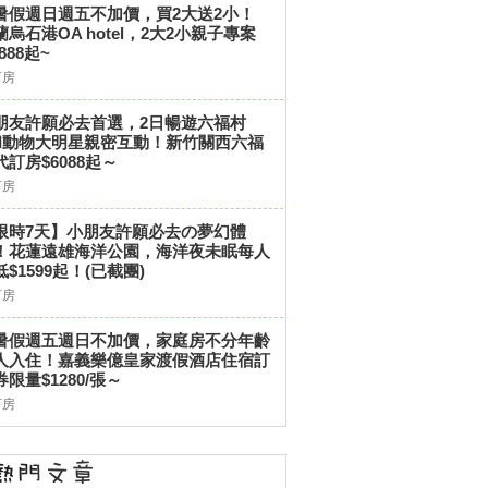
暑假週日週五不加價，買2大送2小！
蘭烏石港OA hotel，2大2小親子專案
,888起~
訂房
朋友許願必去首選，2日暢遊六福村
和動物大明星親密互動！新竹關西六福
代訂房$6088起～
訂房
限時7天】小朋友許願必去の夢幻體
！花蓮遠雄海洋公園，海洋夜未眠每人
低$1599起！(已截團)
訂房
暑假週五週日不加價，家庭房不分年齡
人入住！嘉義樂億皇家渡假酒店住宿訂
券限量$1280/張～
訂房