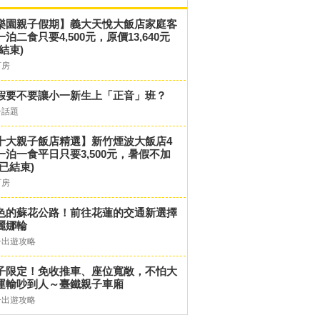
樂園親子假期】義大天悅大飯店家庭客
一泊二食只要4,500元，原價13,640元
結束)
訂房
假要不要讓小一新生上「正音」班？
子話題
十大親子飯店精選】新竹煙波大飯店4
一泊一食平日只要3,500元，暑假不加
(已結束)
訂房
色的蘇花公路！前往花蓮的交通新選擇
麗娜輪
子出遊攻略
子限定！免收推車、座位寬敞，不怕大
運輸吵到人～臺鐵親子車廂
子出遊攻略