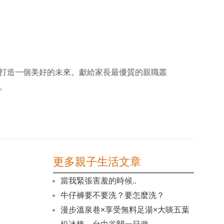
打造一個美好的未來。獻給家長最優質的親職叢
。
更多親子生活文章
當我緊張害羞的時候..
牛仔褲要不要洗？要怎麼洗？
漫步溫泉巷×享受無料足湯×大啖五葉