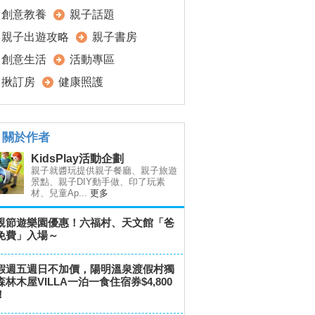
創意教養
親子話題
親子出遊攻略
親子書房
創意生活
活動專區
揪訂房
健康照護
關於作者
KidsPlay活動企劃
親子就醬玩提供親子餐廳、親子旅遊
景點、親子DIY動手做、印了玩素
材、兒童Ap...
更多
親節遊樂園優惠！六福村、天文館「爸
免費」入場～
假週五週日不加價，陽明溫泉渡假村獨
森林木屋VILLA一泊一食住宿券$4,800
！