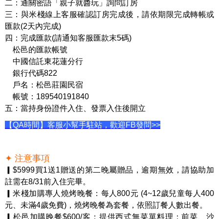
二：通關密語「親子就醬玩」詢問訂房
三：與米棧線上客服確認訂房完成後，請依期限完成轉帳或
匯款(2天內完成)
四：完成匯款(請通知客服匯款末5碼)
松邑的匯款帳號
中國信託東花蓮分行
銀行代碼822
戶名：松邑莊園民宿
帳號：189540191840
五：當持身份證件入住、發票入住後開立
【QA時間】客服小幫手駐站，歡迎FB發問>>
✦ 注意事項
▎$5999買1送1贈送的第二晚屬贈品，逾期無效，請協助加
註需在8/31前入住完畢。
▎米棧加購專人燒烤晚餐：每人800元 (4~12歲兒童每人400
元、未滿4歲免費)，燒烤晚餐為套餐，依照訂餐人數出餐。
▎松邑加購晚餐$600/客：提供西式無菜單料理：前菜、沙