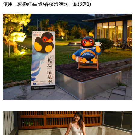
使用，或換紅
/
白酒
/
香檳汽泡飲一瓶
(3
選
1)