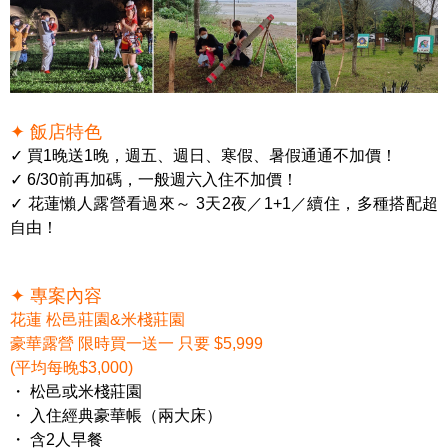
✦ 飯店特色
✓
買
1晚
送
1晚，週五、週日、寒假、暑假通通不加價！
✓
6/30
前再加碼
，
一般週六入住不加價！
✓ 花蓮懶人露營看過來～
3
天
2
夜／
1+1／
續住，多種搭配超
自由！
✦ 專案內容
花蓮 松邑莊園&米棧莊園
豪華露營 限時買一送一 只要 $5,999
(平均每晚$3,000)
・ 松邑或米棧莊園
・ 入住經典豪華帳（兩大床）
・ 含2人早餐