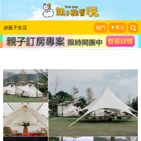
買一晚送一晚，6/30前一般週六入住不
加價！花蓮松邑+米棧豪華露營，兩晚
@親子生活
熱門
▼單元
只要$5999~
KidsPlay活動企劃
|
2024-01-18