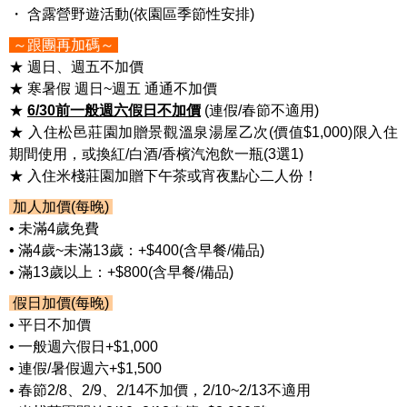
・ 含露營野遊活動
(
依園區季節性安排
)
～跟團再加碼～
★ 週日、週五不加價
★ 寒暑假 週日~週五 通通不加價
★
6/30前一般週六假日不加價
(連假/春節不適用)
★ 入住松邑莊園加贈景觀溫泉湯屋乙次(價值$1,000)限入住
期間使用，或換紅/白酒/香檳汽泡飲一瓶(3選1)
★ 入住米棧莊園加贈下午茶或宵夜點心二人份！
加人加價(每晚)
• 未滿4歲免費
• 滿4歲~未滿13歲：+$400(含早餐/備品)
• 滿13歲以上：+$800(含早餐/備品)
假日加價(每晚)
• 平日不加價
• 一般週六假日+$1,000
• 連假/暑假週六+$1,500
• 春節2/8、2/9、2/14不加價，2/10~2/13不適用