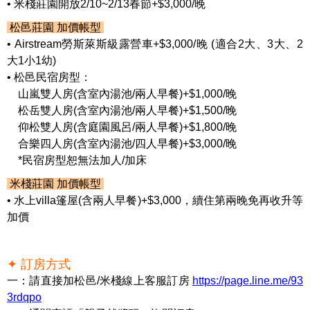
• 米棧莊園開放2/10~2/13春節+$3,000/晚
松邑莊園 加價帳型
• Airstream勞斯萊斯級露營車+$3,000/晚 (適合2大、3大、2
大1小1幼)
• 松邑民宿房型：
山嵐雙人房(含室內湯池/兩人早餐)+$1,000/晚
松岳雙人房(含室內湯池/兩人早餐)+$1,500/晚
仰松雙人房(含庭園風呂/兩人早餐)+$1,800/晚
合樂四人房(含室內湯池/四人早餐)+$3,000/晚
*民宿房型恕無法加人/加床
米棧莊園 加價帳型
• 水上
villa
篷屋
(
含兩人早餐
)+$3,000
，續住第兩晚免再收升等
加價
✦ 訂房方式
一：請直接加松邑/米棧線上客服訂房
https://page.line.me/93
3rdqpo