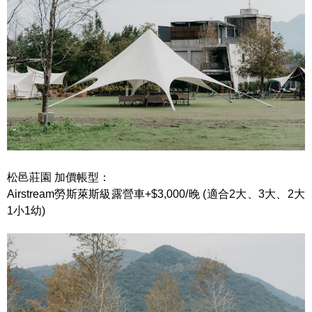
松邑莊園 加價帳型：
Airstream
勞斯萊斯級露營車
+$3,000/
晚
(
適合
2
大、
3
大、
2
大
1
小
1
幼
)