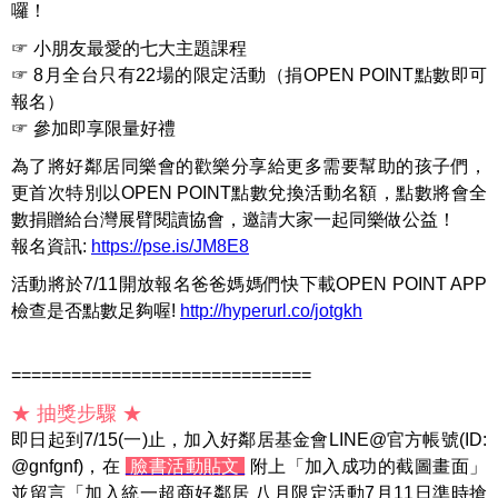
囉！
☞ 小朋友最愛的七大主題課程
☞ 8月全台只有22場的限定活動（捐OPEN POINT點數即可
報名）
☞ 參加即享限量好禮
為了將好鄰居同樂會的歡樂分享給更多需要幫助的孩子們，
更首次特別以OPEN POINT點數兌換活動名額，點數將會全
數捐贈給台灣展臂閱讀協會，邀請大家一起同樂做公益！
報名資訊:
https://pse.is/JM8E8
活動將於7/11開放報名爸爸媽媽們快下載OPEN POINT APP
檢查是否點數足夠喔!
http://hyperurl.co/jotgkh
==============================
★ 抽獎步驟 ★
即日起到7/15(一)止，加入好鄰居基金會LINE@官方帳號(ID:
@gnfgnf)，在
臉書活動貼文
附上「加入成功的截圖畫面」
並留言「加入統一超商好鄰居 八月限定活動7月11日準時搶