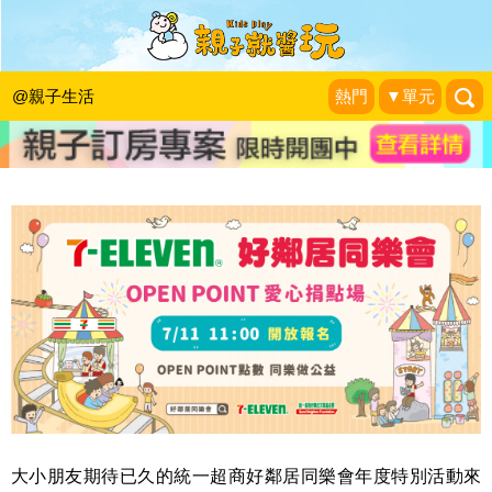
一起同樂做公益！KidsPlay限定再抽
【OPEN!小將】周邊商品
@親子生活
熱門
▼單元
KidsPlay活動企劃
|
2019-07-05
大小朋友期待已久的統一超商好鄰居同樂會年度特別活動來