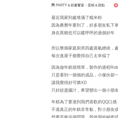
PARTY＆節慶饗宴
・
蛋糕＆甜點
最近我家到處堆滿了糯米粉
因為農曆年要到了，好多朋友私下
身在異鄉也可以暖呼呼的過個好年
所以整個家庭廚房四處蒸氣繚繞，
每次進屋子都覺得自己太幸褔了
因為做年糕很簡單，製作的過程Rob
只是看到一個個的成品，小傢伙卻
讓我覺得好可憐XD
只好絞盡腦汁，希望變出一個小朋
年糕為了要達到我們喜歡的QQ口感
不過真正的年糕非常黏，對小朋友
想要平衡這個問題，我使用的秘密武器