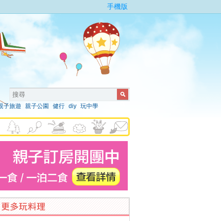
手機版
親子旅遊
親子公園
健行
diy
玩中學