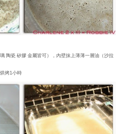
璃 陶瓷 矽膠 金屬皆可），內壁抹上薄薄一層油（沙拉
烘烤1小時