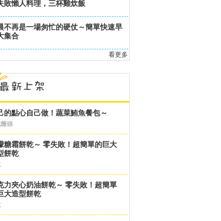
失敗懶人料理，三杯雞炊飯
晨不再是一場匆忙的硬仗～簡單快速早
大集合
看更多
己的點心自己做！蔬菜鮪魚餐包～
包饅頭
檬糖霜餅乾～ 零失敗！超簡單的巨大
型餅乾
乾
克力夾心奶油餅乾～ 零失敗！超簡單
巨大造型餅乾
乾