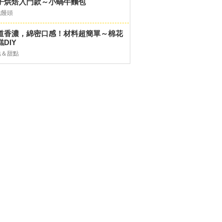
子烘焙入門款～小蝸牛麵包
包饅頭
道香濃，綿密口感！材料超簡單～棉花
DIY
糕＆甜點