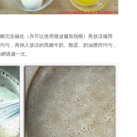
黑糖完全融化（亦可以使用微波爐加熱喔）再放涼備用
合均勻，再倒入放涼的黑糖牛奶、雞蛋、奶油攪拌均勻，
篩網過濾一次。