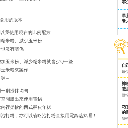
零
早
食用的版本
餐
，所以我使用現在的比例配方
加糯米粉、減少玉米粉
粉也沒有關係
增加玉米粉、減少糯米粉就會少Q一些
自
用玉米粉來製作
麵
了喔～
檸
造
喇一喇攪拌均勻
餅
有空間騰出來使用電鍋
巧
鬆內裡柔軟的西式酥皮年糕
的
用泡打粉，亦可以省略泡打粉直接用電鍋蒸熟喔！
餅