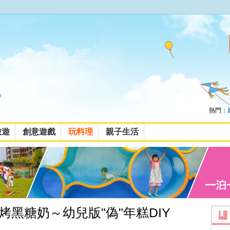
熱門：
旅遊
創意遊戲
玩料理
親子生活
黑糖奶～幼兒版"偽"年糕DIY