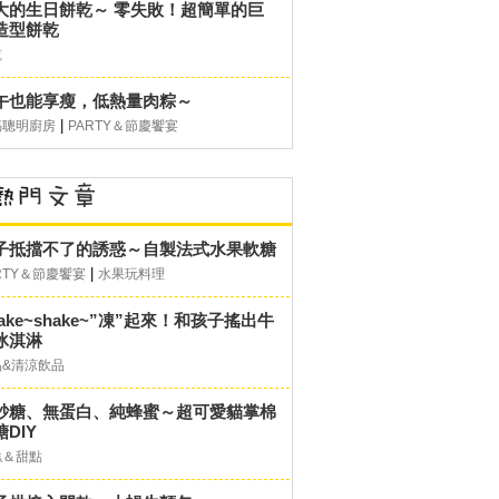
大的生日餅乾～ 零失敗！超簡單的巨
造型餅乾
乾
午也能享瘦，低熱量肉粽～
|
媽聰明廚房
PARTY＆節慶饗宴
子抵擋不了的誘惑～自製法式水果軟糖
|
RTY＆節慶饗宴
水果玩料理
hake~shake~”凍”起來！和孩子搖出牛
冰淇淋
品&清涼飲品
砂糖、無蛋白、純蜂蜜～超可愛貓掌棉
DIY
糕＆甜點