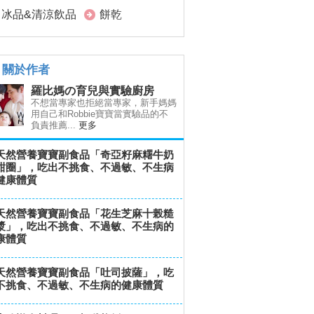
冰品&清涼飲品
餅乾
關於作者
羅比媽の育兒與實驗廚房
不想當專家也拒絕當專家，新手媽媽
用自己和Robbie寶寶當實驗品的不
負責推薦...
更多
天然營養寶寶副食品「奇亞籽麻糬牛奶
甜圈」，吃出不挑食、不過敏、不生病
健康體質
天然營養寶寶副食品「花生芝麻十榖糙
漿」，吃出不挑食、不過敏、不生病的
康體質
天然營養寶寶副食品「吐司披薩」，吃
不挑食、不過敏、不生病的健康體質