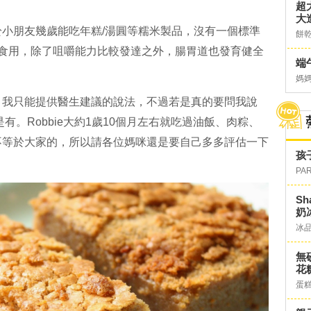
超
大
小朋友幾歲能吃年糕/湯圓等糯米製品，沒有一個標準
餅
再食用，除了咀嚼能力比較發達之外，腸胃道也發育健全
端
媽
，我只能提供醫生建議的說法，不過若是真的要問我說
是有。Robbie大約1歲10個月左右就吃過油飯、肉粽、
不等於大家的，所以請各位媽咪還是要自己多多評估一下
孩
PA
S
奶
冰
無
花糖
蛋