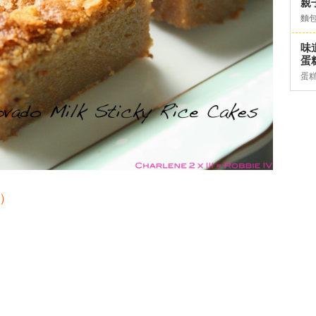
親
麵
味
蛋糕
蛋
）