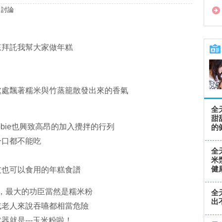
討論
來拜託我幫大家做年糕
處處飄著糯米與竹蒸籠散發出來的香氣
全
甜
bie也興致高昂的加入攪拌的行列
的
一口都不能吃
全
米
健
友也可以食用的年糕食譜
，最大的功臣當然是糯米粉
全
出
或老人來說吞嚥都相當危險
就是---玉米粉啦！