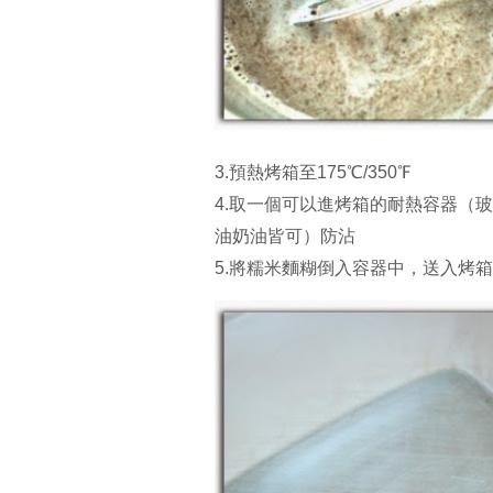
3.預熱烤箱至175℃/350℉
4.取一個可以進烤箱的耐熱容器（玻
油奶油皆可）防沾
5.將糯米麵糊倒入容器中，送入烤箱