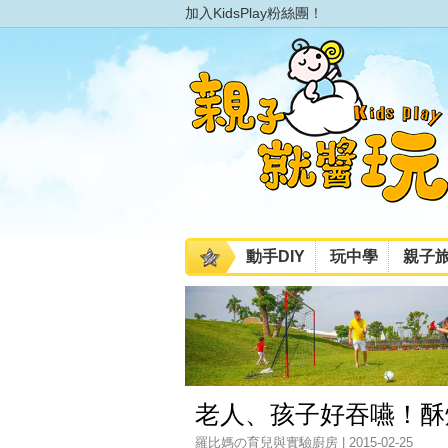
加入KidsPlay粉絲團！
動手DIY
玩中學
親子
老人、孩子好吞嚥！酥烤
羅比媽の育兒與實驗廚房 | 2015-02-25