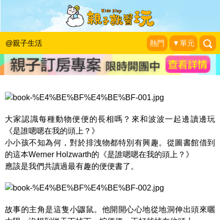
唉呀！《是誰嗯嗯在我的頭上？》讓我
瞧一瞧到底是誰做的！
@親子生活
熱門
▼單元
波波。
|
2015-12-02
大家認識每種動物便便的長相嗎？來和波波一起邊讀邊玩
《是誰嗯嗯在我的頭上？》
小小孩不知為何，對於排洩物都特別有興趣。從圖書館借到
的這本Werner Holzwarth的《是誰嗯嗯在我的頭上？》
應該是我們共讀過最有趣的便便書了。
故事的主角是這隻小鼴鼠。他開開心心地從地洞伸出頭來曬