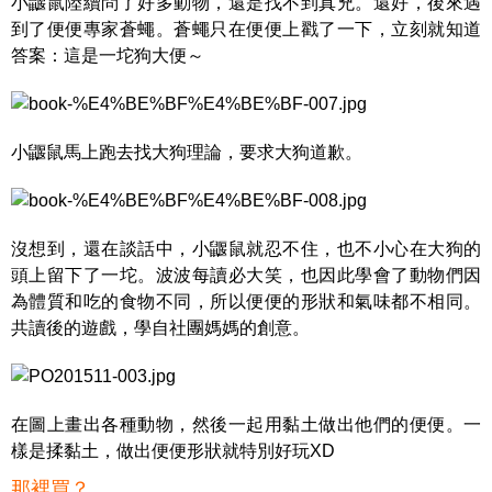
小鼴鼠陸續問了好多動物，還是找不到真兇。還好，後來遇
到了便便專家蒼蠅。蒼蠅
只在便便上戳了一下，立刻就知道
答案：這是一坨狗大便～
小鼴鼠馬上跑去找大狗理論，要求大狗道歉。
沒想到，還在談話中，小鼴鼠就忍不住，也不小心在大狗的
頭上留下了一坨。波波每讀必大笑，也因此學會了動物們因
為體質和吃的食物不同，所以便便的形狀和氣味都不相同。
共讀後的遊戲，學自社團媽媽的創意。
在圖上畫出各種動物，然後一起用黏土做出他們的便便。一
樣是揉黏土，做出便便形狀就特別好玩XD
那裡買？