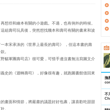
，再想些和繪本有關的小遊戲。不過，也有例外的時候。
了這組壽司玩具後，突然想找幾本和壽司有關的書來和波
一本宋承洙的《世界上最長的壽司》 ，但這本書的壽
一款。
《野貓軍團壽司店》很可愛，可惜手邊沒書無法寫圖文介
川義史的《迴轉壽司》，好像很有趣，就跑圖書館借回來
撫慰
co
不只
Ch
趣的畫面和情節，將嚴肅的議題好好包裹，讓喜歡吃甜甜
下肚。