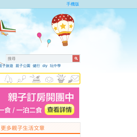
手機版
親子旅遊
親子公園
健行
diy
玩中學