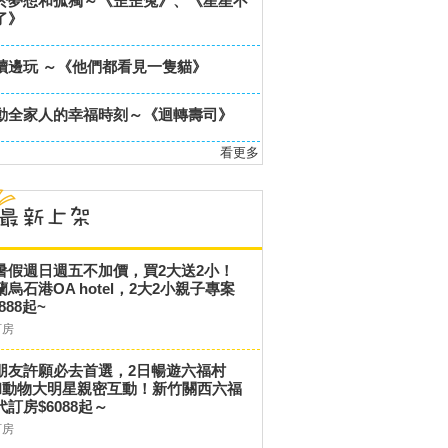
於夢想和孤獨～《歪歪兔》、《星星不
了》
讀邊玩 ～《他們都看見一隻貓》
動全家人的幸福時刻～《迴轉壽司》
看更多
暑假週日週五不加價，買2大送2小！
蘭烏石港OA hotel，2大2小親子專案
,888起~
訂房
朋友許願必去首選，2日暢遊六福村
和動物大明星親密互動！新竹關西六福
代訂房$6088起～
訂房