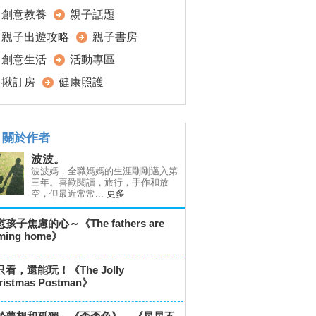
創意教養
親子話題
親子出遊攻略
親子書房
創意生活
活動專區
揪訂房
健康照護
關於作者
波波。
波波媽，全職媽媽的生涯剛剛邁入第
三年。喜歡閱讀，旅行，手作和放
空，但最近常常...
更多
孩子焦慮的心～《The fathers are
ming home》
看，還能玩！《The Jolly
ristmas Postman》