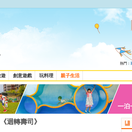
熱門：
旅遊
創意遊戲
玩料理
親子生活
《迴轉壽司》