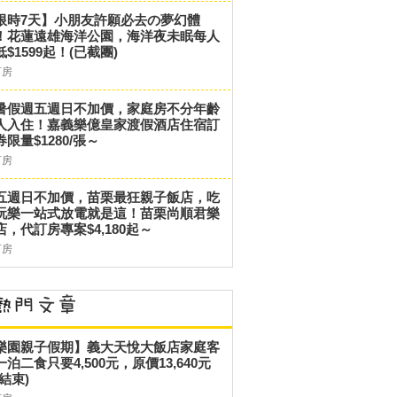
限時7天】小朋友許願必去の夢幻體
！花蓮遠雄海洋公園，海洋夜未眠每人
低$1599起！(已截團)
訂房
暑假週五週日不加價，家庭房不分年齡
人入住！嘉義樂億皇家渡假酒店住宿訂
券限量$1280/張～
訂房
五週日不加價，苗栗最狂親子飯店，吃
玩樂一站式放電就是這！苗栗尚順君樂
店，代訂房專案$4,180起～
訂房
樂園親子假期】義大天悅大飯店家庭客
一泊二食只要4,500元，原價13,640元
結束)