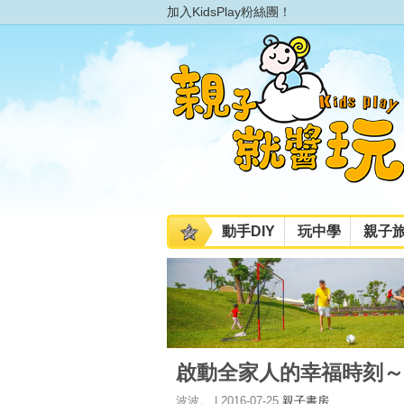
加入KidsPlay粉絲團！
動手DIY
玩中學
親子
啟動全家人的幸福時刻～
波波。 | 2016-07-25
親子書房