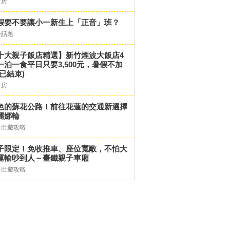
訂房
假要不要讓小一新生上「正音」班？
子話題
十大親子飯店精選】新竹煙波大飯店4
一泊一食平日只要3,500元，暑假不加
(已結束)
訂房
色的蘇花公路！前往花蓮的交通新選擇
麗娜輪
子出遊攻略
子限定！免收推車、座位寬敞，不怕大
運輸吵到人～臺鐵親子車廂
子出遊攻略