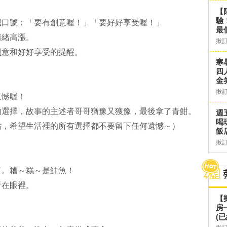
【
驗
喊口號：「要有創意喔！」「要好好享受喔！」
最
情緒高漲。
揪
創意和好好享受的提醒。
寒
四
金
揪
遺憾喔！
的選擇，故事的主述者哥哥猶豫又獲豫，最後拿了青魽。
週
喝
點，希望生活裡的所有選擇都不要留下任何遺憾～）
飯
揪
了。糟～糕～是鮭魚！
看在眼裡。
【
房
(已