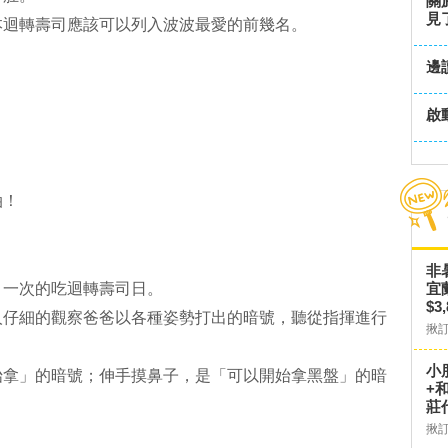
關
見
本迴轉壽司應該可以列入波波最愛的前幾名。
邊
？
啟
油！
非
月一次的吃迴轉壽司日。
宜
$3
人仔細的觀察爸爸以各種姿勢打出的暗號，聽從指揮進行
揪
小
始拿」的暗號；伸手摸鼻子，是「可以開始拿黑盤」的暗
+
莊
揪