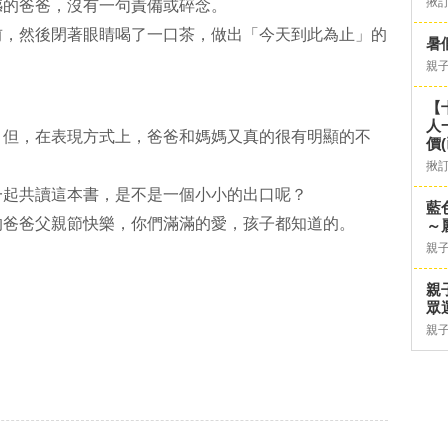
揪
憾的爸爸，沒有一句責備或碎念。
前，然後閉著眼睛喝了一口茶，做出「今天到此為止」的
暑
親
【
人
。但，在表現方式上，爸爸和媽媽又真的很有明顯的不
價
揪
一起共讀這本書，是不是一個小小的出口呢？
藍
的爸爸父親節快樂，你們滿滿的愛，孩子都知道的。
～
親
親
眾
親