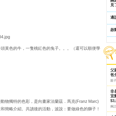
關
見
邊
啟
一頭黃色的牛，一隻桃紅色的兔子。。。（還可以順便學
父
爸
親
非
宜
$3
獨特的色彩，是向畫家法蘭茲．馬克(Franz Marc)
揪
畫和簡略介紹。共讀後的活動，波說：要做綠色的獅子！