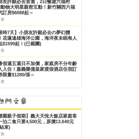
朋友許願必去首選，2日暢遊六福村
和動物大明星親密互動！新竹關西六福
代訂房$6088起～
訂房
限時7天】小朋友許願必去の夢幻體
！花蓮遠雄海洋公園，海洋夜未眠每人
低$1599起！(已截團)
訂房
暑假週五週日不加價，家庭房不分年齡
人入住！嘉義樂億皇家渡假酒店住宿訂
券限量$1280/張～
訂房
樂園親子假期】義大天悅大飯店家庭客
一泊二食只要4,500元，原價13,640元
結束)
訂房