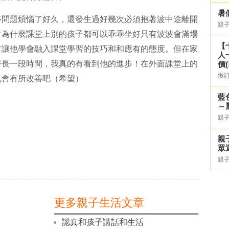
暑
序問題煩惱了好久，還發生過好幾次必須抱著波中途離開
親
著為什麼課堂上別的孩子都可以乖乖坐好只有波波會滿場
【
有讓他學會融入課堂學習的技巧和和應有的態度。但在家
人
好長一段時間，我真的有看到他的進步！在外面課堂上的
價
揪
也會有所改善吧（希望
）
藍
～
親
親
眾
親
更多親子生活文章
認真和孩子講話和生活