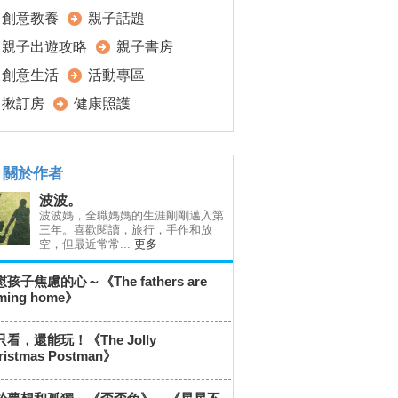
創意教養
親子話題
親子出遊攻略
親子書房
創意生活
活動專區
揪訂房
健康照護
關於作者
波波。
波波媽，全職媽媽的生涯剛剛邁入第
三年。喜歡閱讀，旅行，手作和放
空，但最近常常...
更多
孩子焦慮的心～《The fathers are
ming home》
看，還能玩！《The Jolly
ristmas Postman》