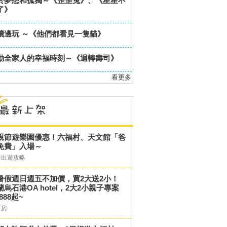
於夢想和孤獨～《歪歪兔》、《星星不
了》
讀邊玩 ～《他們都看見一隻貓》
動全家人的幸福時刻～《迴轉壽司》
看更多
親節遊樂園優惠！六福村、天文館「爸
免費」入場～
子出遊攻略
暑假週日週五不加價，買2大送2小！
蘭烏石港OA hotel，2大2小親子專案
,888起~
訂房