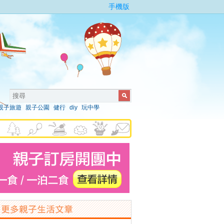
手機版
親子旅遊
親子公園
健行
diy
玩中學