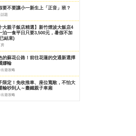
假要不要讓小一新生上「正音」班？
子話題
十大親子飯店精選】新竹煙波大飯店4
一泊一食平日只要3,500元，暑假不加
(已結束)
訂房
色的蘇花公路！前往花蓮的交通新選擇
麗娜輪
子出遊攻略
子限定！免收推車、座位寬敞，不怕大
運輸吵到人～臺鐵親子車廂
子出遊攻略