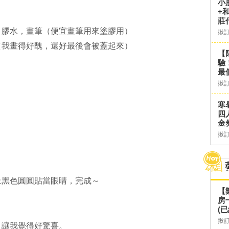
小
+
莊
，膠水，畫筆（便宜畫筆用來塗膠用）
揪
（我畫得好醜，還好最後會被蓋起來）
【
驗
最
揪
。
寒
四
金
揪
。
上黑色圓圓貼當眼睛，完成～
【
房
(已
揪
，讓我覺得好驚喜。