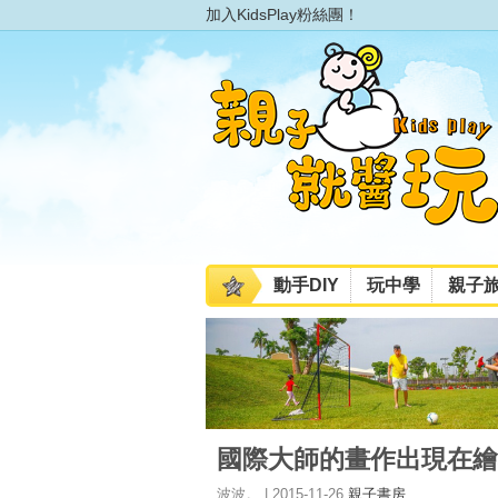
加入KidsPlay粉絲團！
動手DIY
玩中學
親子
國際大師的畫作出現在繪
波波。 | 2015-11-26
親子書房