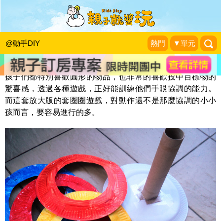
環保放大版套圈圈遊戲
KidsPlay編輯室
|
2014-06-07
@動手DIY
熱門
▼單元
孩子們都特別喜歡圓形的物品，也非常的喜歡投中目標物的
驚喜感，透過各種遊戲，正好能訓練他們手眼協調的能力。
而這套放大版的套圈圈遊戲，對動作還不是那麼協調的小小
孩而言，要容易進行的多。