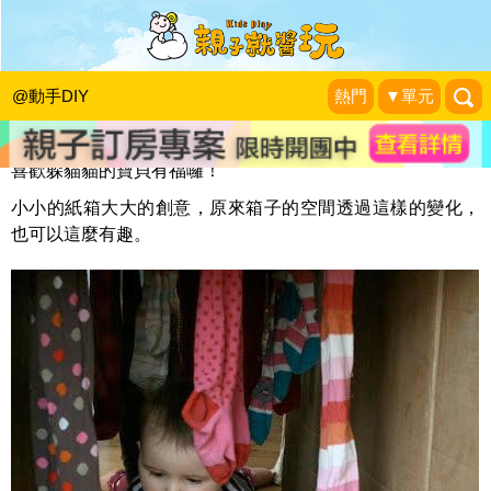
有趣的襪子隧道
KidsPlay編輯室
|
2015-09-15
@動手DIY
熱門
▼單元
喜歡躲貓貓的寶貝有福囉！
小小的紙箱大大的創意，原來箱子的空間透過這樣的變化，
也可以這麼有趣。