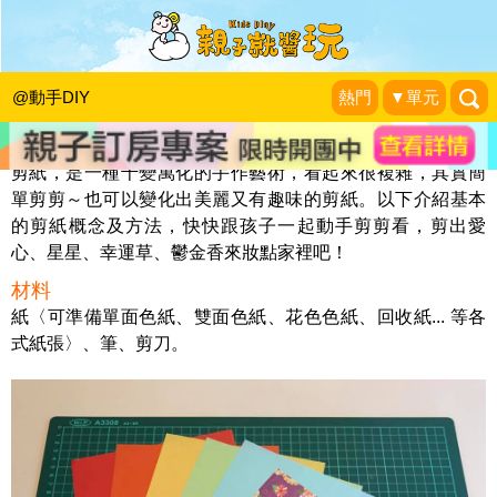
「剪紙」好療癒！
KidsPlay編輯室
|
2017-01-21
@動手DIY
熱門
▼單元
剪紙，是一種千變萬化的手作藝術，看起來很複雜，其實簡
單剪剪～也可以變化出美麗又有趣味的剪紙。以下介紹基本
的剪紙概念及方法，快快跟孩子一起動手剪剪看，剪出愛
心、星星、幸運草、鬱金香來妝點家裡吧！
材料
紙〈可準備單面色紙、雙面色紙、花色色紙、回收紙... 等各
式紙張〉、筆、剪刀。