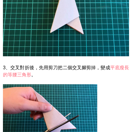
3、交叉對折後，先用剪刀把二個交叉腳剪掉，變成
平底瘦長
的等腰三角形
。